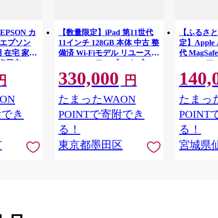
EPSON カ
【数量限定】iPad 第11世代
【ふるさと
 |エプソン
11インチ 128GB 本体 中古 整
定】Apple 
 在宅 家電
備済 Wi-Fiモデル リユース
代 MagSaf
 塩尻市
(15) Apple アップル タブレッ
airpods
330,000
140,
ト Wi-Fi [№5619-2187]
家電 中古 
円
円
生活 日用
ON
たまったWAON
たまった
附でき
POINTで寄附でき
POIN
る！
る！
市
東京都墨田区
宮城県