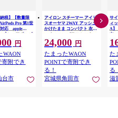
納税】【数量限
アイロン スチーマー アイリ
サイ
AirPods Pro 第1世
スオーヤマ 2WAY アッシュ
ィッ
e対応 apple
かけたまま コンパクト 衣類
A】 
 アップル エアポッズ
スチーマー パワフルスチー
市 
000
24,000
1
リユース 仙台市 新
ム 除菌 脱臭 衣類 Tシャツ Y
ス 
円
円
品 宮城県
シャツ ジャケット ニット
軽量
2way おすすめ 人気 アイリス
WAON
たまったWAON
た
IRS-02-HA 一人暮らし ひ
Tで寄附でき
POINTで寄附でき
P
とり暮らし
る！
る
仙台市
宮城県角田市
滋