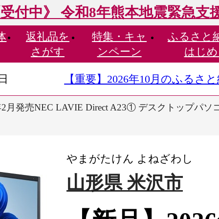
受付中》 令和8年熊本地震緊急支
体
返礼品を
特集・
キャ
ふるさと
さがす
ンペーン
はじめ
9日
【重要】2026年10月のふる
2月発売NEC LAVIE Direct A23① デスクトップ
やまがたけん よねざわし
山形県 米沢市