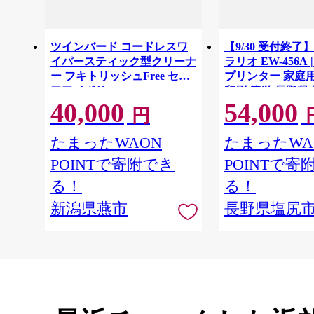
ツインバード コードレスワ
【9/30 受付終了】
イパースティック型クリーナ
ラリオ EW-456A
ー フキトリッシュFree セピ
プリンター 家庭用
アアイボリー (TC-5175VO)
印刷 簡単 長野県
40,000
54,000
【 掃除機 家電 】
円
たまったWAON
たまったWA
POINTで寄附でき
POINTで寄
る！
る！
新潟県燕市
長野県塩尻