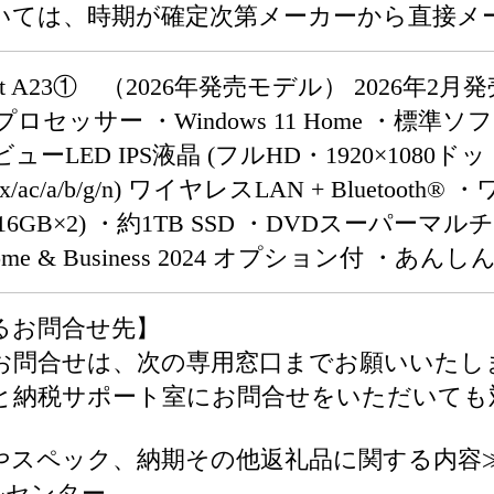
いては、時期が確定次第メーカーから直接メ
rect A23① （2026年発売モデル） 2026年2月発売
355U プロセッサー ・Windows 11 Home ・
LED IPS液晶 (フルHD・1920×1080ドッ
11ax/ac/a/b/g/n) ワイヤレスLAN + Blu
6GB×2) ・約1TB SSD ・DVDスーパーマルチドライブ 
 Home & Business 2024 オプション付 
るお問合せ先】
お問合せは、次の専用窓口までお願いいたし
と納税サポート室にお問合せをいただいても
やスペック、納期その他返礼品に関する内容
コールセンター