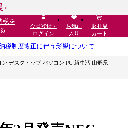
援
納税を
会員登録・
お気に
返礼品
る
ログイン
入り
カート
さと納税制度改正に伴う影響について
パソコン デスクトップ パソコン PC 新生活 山形県