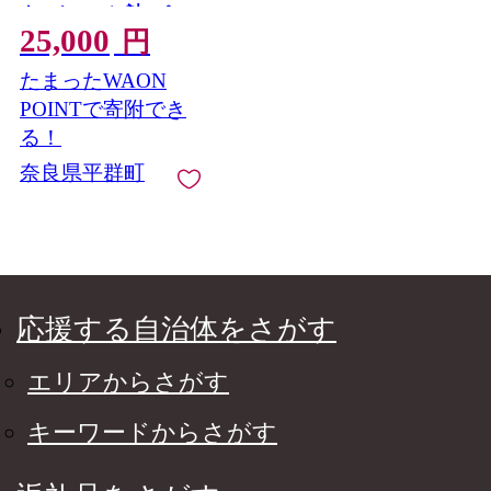
ク×1ケース）計2パッ
25,000
ク | 先行予約 フルーツ
円
果物 くだもの ブラン
たまったWAON
ド いちご 苺 古都華 こ
とか 甘い 大人気 満足
POINTで寄附でき
希少 希少品種 ストロ
る！
ベリー 美味しい 品種
奈良県平群町
特徴 糖度 ルビー色 1
月 2月 3月 発送 旬 送
料無料 濃厚 香り 果汁
味わい深い お取り寄
せ 産地直送 名産地 奈
良県 平群 町 OKADA
ファーム
応援する自治体をさがす
エリアからさがす
キーワードからさがす