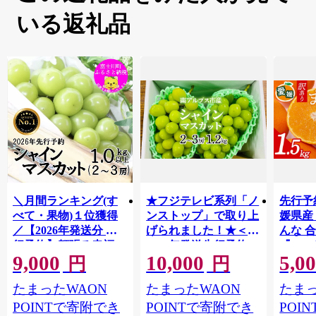
いる返礼品
＼月間ランキング(す
★フジテレビ系列「ノ
先行予
べて・果物)１位獲得
ンストップ」で取り上
媛県産
／【2026年発送分 先
げられました！★＜
んな 合
行予約】頬張る幸福
2026年発送先行予約＞
『202
9,000
10,000
5,0
感 〜緑の宝石・ シ
南アルプス市産シャイ
出荷予
円
円
ャインマスカット 〜
ンマスカット1.2kg以
ご自宅
たまったWAON
たまったWAON
たまっ
１ｋｇ以上（２〜３
上（2～3房） クール
マドン
房） フルーツ 山梨県
便発送 ALPAG007
あり 
POINTで寄附でき
POINTで寄附でき
POI