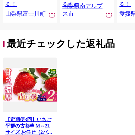
産 果物 くだもの シャ
ツ 高級
る！
る！
る！
山梨県南アルプ
イン マスカット ぶど
産地直
山梨県富士川町
ス市
愛媛
う ブドウ 葡萄 大粒 種
レンジ
なし 先行予約 富士川
県 西
町 10000円 一万円
9000円 九千円
最近チェックした返礼品
【定期便3回】いちご
平群の古都華 M～2L
サイズ お任せ（2パッ