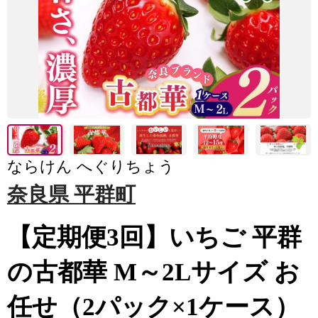
ならけん へぐりちょう
奈良県 平群町
【定期便3回】いちご 平群
の古都華 M～2Lサイズ お
任せ（2パック×1ケース）