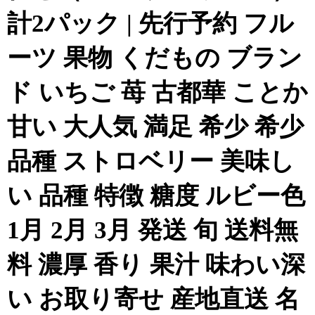
計2パック | 先行予約 フル
ーツ 果物 くだもの ブラン
ド いちご 苺 古都華 ことか
甘い 大人気 満足 希少 希少
品種 ストロベリー 美味し
い 品種 特徴 糖度 ルビー色
1月 2月 3月 発送 旬 送料無
料 濃厚 香り 果汁 味わい深
い お取り寄せ 産地直送 名