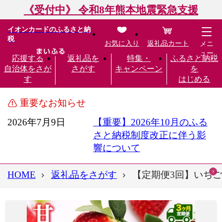
《受付中》 令和8年熊本地震緊急支援
イオンカードのふるさと納
税
お気に入り
返礼品カート
メニ
ュー
応援する
返礼品を
特集・
ふるさと納税
自治体をさが
さがす
キャンペーン
を
す
はじめる
重要なお知らせ
2026年7月9日
【重要】2026年10月のふる
さと納税制度改正に伴う影
響について
HOME
返礼品をさがす
【定期便3回】いちご 