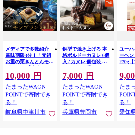
メディアで多数紹介
銅型で焼き上げる 本
ユーハ
賞味期限3分！「元祖
格ボルドーカヌレ 6個
ーヘ
お重の栗きんとんモン
入 / カヌレ 個包装 外
270g【
ブラン」 【未来のご
はカリッと香ばしい
10,000
7,000
9,0
褒美】スイーツ 栗 モ
中はもっちり ラム酒
円
円
ンブラン くりきんと
バニラ お取り寄せ ス
たまったWAON
たまったWAON
たまっ
ん デザート ご褒美 お
イーツ 焼き菓子 詰め
取り寄せ くり お菓子
合わせ ホワイトデー
POINTで寄附でき
POINTで寄附でき
POI
菓子 F4N-2298
お返し 冷凍 手作り 化
る！
る！
る！
粧箱入り ギフト TAS
岐阜県中津川市
兵庫県豊岡市
愛知
BAKE