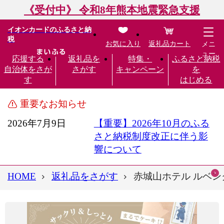
《受付中》 令和8年熊本地震緊急支援
イオンカードのふるさと納
税
お気に入り
返礼品カート
メニ
ュー
応援する
返礼品を
特集・
ふるさと納税
自治体をさが
さがす
キャンペーン
を
す
はじめる
重要なお知らせ
2026年7月9日
【重要】2026年10月のふる
さと納税制度改正に伴う影
響について
HOME
返礼品をさがす
赤城山ホテル ルベンク