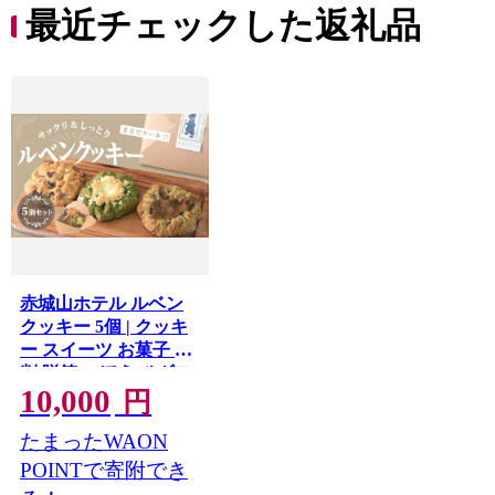
最近チェックした返礼品
赤城山ホテル ルベン
クッキー 5個 | クッキ
ー スイーツ お菓子 大
判 贈答 ごほうび ギフ
10,000
ト ビッグソフトクッ
円
キー 群馬県 前橋市
たまったWAON
POINTで寄附でき