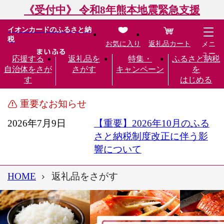
《受付中》 令和8年熊本地震緊急支援
イオンカードのふるさと納
税
お気に入り
返礼品カート
メニ
ュー
応援する
返礼品を
特集・
ふるさと納税
自治体をさが
さがす
キャンペーン
を
す
はじめる
重要なお知らせ
2026年7月9日
【重要】2026年10月のふる
さと納税制度改正に伴う影
響について
HOME
返礼品をさがす