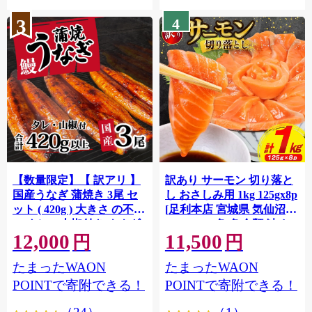
3
4
【数量限定】【 訳アリ 】
訳あり サーモン 切り落と
国産うなぎ 蒲焼き 3尾 セ
し おさしみ用 1kg 125gx8p
ット ( 420g ) 大きさ の不揃
[足利本店 宮城県 気仙沼市
い タレ・山椒付き ウナギ
20564313] 魚 魚介類 鮭 お
12,000
11,500
鰻 ふぞろい 不揃い うな重
刺し身 刺し身 刺身 生 生食
円
円
ひつまぶし 人気 茨城 八千
個包装 チリ銀鮭 銀鮭 海鮮
たまったWAON
たまったWAON
代町 ふるさと納税 冷凍
海鮮丼 魚介
[SF951ya]
POINTで寄附できる！
POINTで寄附できる！