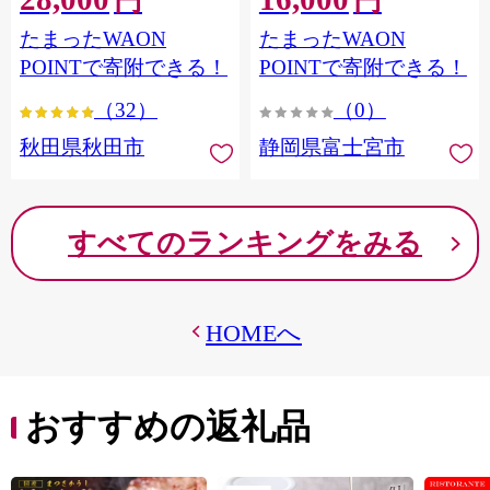
円
円
フラワーパック トイレッ
シングル パルプ100％ 香り
たまったWAON
たまったWAON
トペーパー 日本製紙クレ
つき 日用品 消耗品 備蓄
シア] 秋田県秋田市
POINTで寄附できる！
POINTで寄附できる！
（32）
（0）
秋田県秋田市
静岡県富士宮市
すべてのランキングをみる
HOMEへ
おすすめの返礼品