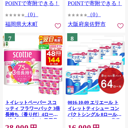
CY009_01
POINTで寄附できる！
POINTで寄附できる！
（0）
（0）
福岡県大木町
大阪府泉佐野市
7
8
トイレットペーパー スコ
0016-10-09 エリエール ト
ッティ フラワーパック 3倍
イレットティシュー コン
長持ち〈香り付〉4ロール
パクトシングル 8ロール×8
(ダブル)×12パック 日用品
パック 64ロール 1.5倍巻
28,000
16,000
最短翌日発送 [スコッティ
82.5m トイレットペーパー