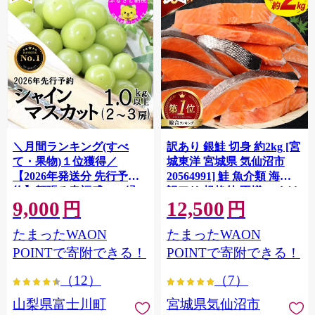
＼月間ランキング(すべ
訳あり 銀鮭 切身 約2kg [宮
て・果物)１位獲得／
城東洋 宮城県 気仙沼市
【2026年発送分 先行予
20564991] 鮭 魚介類 海鮮
約】頬張る幸福感 〜緑の
訳アリ 規格外 不揃い さけ
9,000
12,500
宝石・ シャインマスカッ
サケ 鮭切身 シャケ 切り身
円
円
ト 〜 １ｋｇ以上（２〜３
冷凍 家庭用 おかず 弁当 支
たまったWAON
たまったWAON
房） フルーツ 山梨県産 果
援 サーモン 銀鮭切り身 魚
物 くだもの シャイン マス
わけあり
POINTで寄附できる！
POINTで寄附できる！
カット ぶどう ブドウ 葡萄
（12）
（7）
大粒 種なし 先行予約 富士
川町 10000円 一万円 9000
山梨県富士川町
宮城県気仙沼市
円 九千円