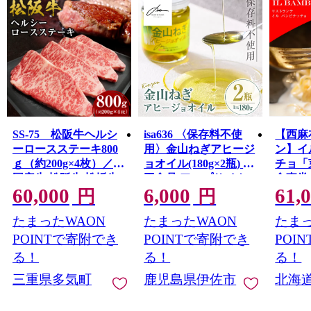
SS-75 松阪牛ヘルシ
isa636 〈保存料不使
【西麻
ーロースステーキ800
用〉金山ねぎアヒージ
ン】イ
ｇ（約200g×4枚）／
ョオイル(180g×2瓶) 加
チョ「
国産牛 松阪牛 松坂牛
工食品 アップサイク
食事券
60,000
6,000
61,
高級和牛 黒毛和牛 ブ
ル 金山ねぎ フードロ
以上で利
円
円
052-1
ランド牛（ 近江牛 神
ス 規格外 調味料 オリ
たまったWAON
たまったWAON
たまっ
戸牛 に並ぶ 日本三大
ーブオイル アヒージ
和牛 ） 霜降り 冷凍 ふ
ョ パスタ サラダ 炒め
POINTで寄附でき
POINTで寄附でき
POI
るさと納税 送料無料
物 サーキュラーエコ
る！
る！
る！
牛肉 にく 大人気 贅沢
ノミー SDGs
三重県多気町
鹿児島県伊佐市
北海
おすすめ 贈り物 リピ
【MASA'S
ート 瀬古食品 霜ふり
KITCHEN】
本舗 三重県 多気町