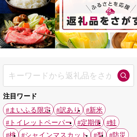
注目ワード
#まいふる限定
#訳あり
#新米
#トイレットペーパー
#定期便
#鮭
#桃
#シャインマスカット
#梨
#防災