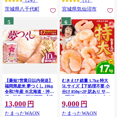
（24）
（1）
茨城県八千代町
宮城県気仙沼市
5
6
【最短7営業日以内発送】
むきえび 総量 1.7kg 特大
福岡県産米 夢つくし 10kg
5Lサイズ【下処理不要 小
令和7年産 ※北海道・沖
分け 850g×2P 訳あり サイ
縄・離島は配送不可 |【精
ズ不揃い バナメイエビ バ
13,000
9,000
米 単一米 単一原料米 7年
ラ凍結】 G4142
円
円
産 国産 お米 ブランド米
たまったWAON
たまったWAON
5kg × 2 ゆめつくし】