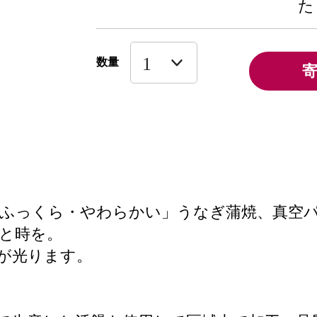
た
数量
「ふっくら・やわらかい」うなぎ蒲焼、真空
と時を。
が光ります。