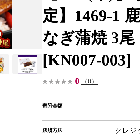
定】1469-
なぎ蒲焼 3尾（
[KN007-003]
0
（0）
寄附金額
クレジッ
決済方法