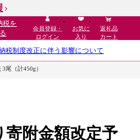
援
納税を
会員登録・
お気に
返礼品
る
ログイン
入り
カート
さと納税制度改正に伴う影響について
 3尾（計450g）
)より寄附金額改定予