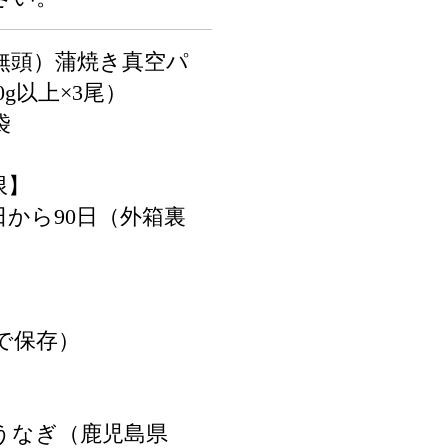
無頭）蒲焼き真空パ
40g以上×3尾）
袋
限】
から90日（外箱裏
下で保存）
うなぎ（鹿児島県