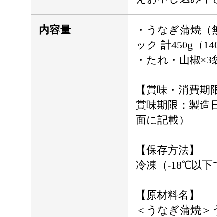
内容量
・うなぎ蒲焼（
ック 計450g（1
・たれ・山椒×3
【賞味・消費期
賞味期限：製造日
面に記載）
【保存方法】
冷凍（-18℃以
【原材料名】
＜うなぎ蒲焼＞