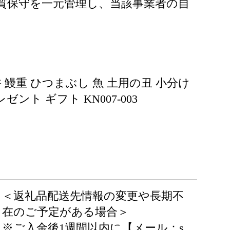
質保守を一元管理し、当該事業者の自
丼 鰻重 ひつまぶし 魚 土用の丑 小分け
ト ギフト KN007-003
＜返礼品配送先情報の変更や長期不
在のご予定がある場合＞
※ご入金後1週間以内に【メール：s