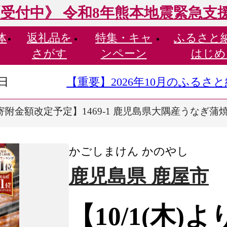
受付中》 令和8年熊本地震緊急支
体
返礼品を
特集・
キャ
ふるさと
さがす
ンペーン
はじめ
9日
【重要】2026年10月のふる
より寄附金額改定予定】1469-1 鹿児島県大隅産うなぎ蒲焼
かごしまけん かのやし
鹿児島県 鹿屋市
【10/1(木