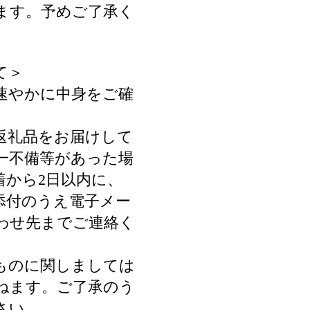
ます。予めご了承く
て＞
速やかに中身をご確
返礼品をお届けして
一不備等があった場
着から2日以内に、
添付のうえ電子メー
わせ先までご連絡く
ものに関しましては
ねます。ご了承のう
さい。