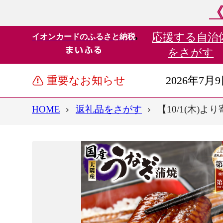
《
応援する
自治
イオンカードのふるさと納税
をさがす
重要なお知らせ
2026年7月
HOME
返礼品をさがす
【10/1(木)