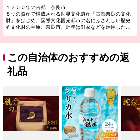
１３００年の古都 奈良市
８つの資産で構成される世界文化遺産「古都奈良の文化
財」をはじめ、国際文化観光都市の名にふさわしい歴史
的文化財の宝庫、奈良市。近年は町家などを活用した個
性的な店舗が増え、爆発的ヒットアニメの「聖地」とし
ても注目を浴びるほか、０～１４歳の転入超過数では関
西１位、全国で１２位（２０２２年）と、１３００年の
古都奈良はこれからも歴史と伝統を生かしたまちづくり
この自治体のおすすめの返
をすすめます。
礼品