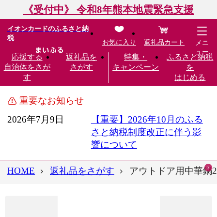
《受付中》 令和8年熊本地震緊急支援
イオンカードのふるさと納
税
お気に入り
返礼品カート
メニ
ュー
応援する
返礼品を
特集・
ふるさと納税
自治体をさが
さがす
キャンペーン
を
す
はじめる
重要なお知らせ
2026年7月9日
【重要】2026年10月のふる
さと納税制度改正に伴う影
響について
HOME
返礼品をさがす
アウトドア用中華鍋23cm