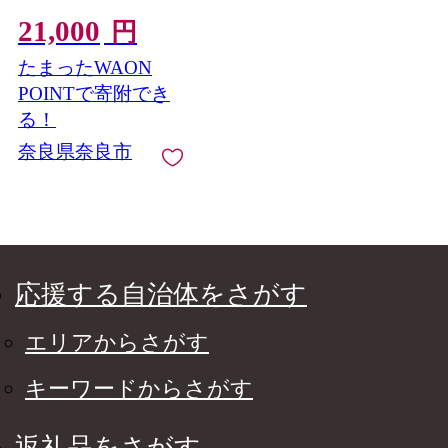
奈良県 奈良市 なら 21-
003
21,000
円
たまったWAON
POINTで寄附でき
る！
奈良県奈良市
応援する自治体をさがす
エリアからさがす
キーワードからさがす
返礼品をさがす