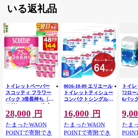
いる返礼品
トイレットペーパー
0016-10-09 エリエール
トイレ
スコッティ フラワー
トイレットティシュー
72ロール
パック 3倍長持ち〈香
コンパクトシングル 8
6パック
り付〉4ロール(ダブ
ロール×8パック 64ロ
100m
28,000
16,000
9,0
ル)×12パック 日用品
ール 1.5倍巻 82.5m
FSC
円
円
最短翌日発送 [スコッ
トイレットペーパー
長巻タ
たまったWAON
たまったWAON
たまっ
ティ フラワーパック
シングル パルプ100％
100％
トイレットペーパー
香りつき 日用品 消耗
防災 
POINTで寄附でき
POINTで寄附でき
POI
日本製紙クレシア] 秋
品 備蓄
ペーパ