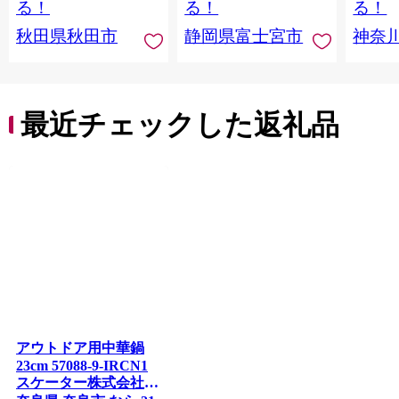
る！
る！
る！
田県秋田市
川県 
秋田県秋田市
静岡県富士宮市
神奈
トペー
活雑貨
れっと
ち 長
便利 
最近チェックした返礼品
コ ト
ー 人
アウトドア用中華鍋
23cm 57088-9-IRCN1
スケーター株式会社