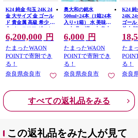
K24 純金 勾玉 24K 24
奥大和の銘水
K24 
金 大サイズ 金 ゴール
500ml×24本（1箱24本
24K 
ド 貴金属 高級 希少 記
入り×1箱） 水 美味し
ゴール
念 インテリア ギフト
い水 月ヶ瀬の水 奥大
希少 
6,200,000
6,000
18,
プレゼント 贈り物 贈
和の銘水24本セット
ギフト
円
円
答用 合同会社工藝舎
シリカ水 軟水 賞味期
り物 
たまったWAON
たまったWAON
たまっ
奈良県 奈良市
限2年 長期間保存可能
工藝舎
永伸商事株式会社
POINTで寄附でき
POINTで寄附でき
POI
る！
る！
る！
奈良県奈良市
奈良県奈良市
奈良
すべての返礼品をみる
この返礼品をみた人が見て