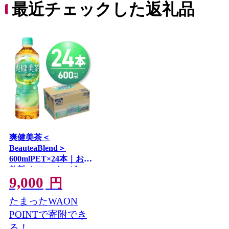
最近チェックした返礼品
爽健美茶＜
BeauteaBlend＞
600mlPET×24本｜お茶
飲料 カフェインゼロ
9,000
ペットボトル ソフト
円
ドリンク 札幌工場製
たまったWAON
造 札幌市
POINTで寄附でき
る！