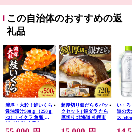
北海道の物流の中心である札幌には、新鮮な食材が集ま
り豊かな食文化を生み出しています。いつでも、誰で
も、何度でも楽しめる様々な魅力が交差する街、それが
この自治体のおすすめの返
札幌です。
礼品
濃厚・大粒！鮭いくら
超厚切り銀だら６パッ
い・ろ
醤油漬け500ｇ（250ｇ
クセット | 銀ダラ たら
道の天
×2） | イクラ 魚卵 海
厚切り 北海道 札幌市
ス 540
鮮 北海道 札幌市
コカ・
55,000
15,000
14,
リンク
円
円