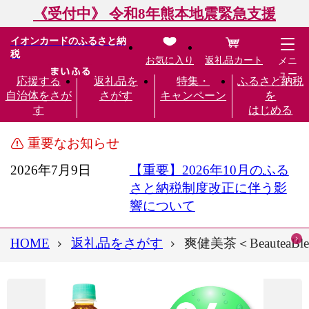
《受付中》 令和8年熊本地震緊急支援
イオンカードのふるさと納
税
お気に入り
返礼品カート
メニ
ュー
応援する
返礼品を
特集・
ふるさと納税
自治体をさが
さがす
キャンペーン
を
す
はじめる
重要なお知らせ
2026年7月9日
【重要】2026年10月のふる
さと納税制度改正に伴う影
響について
HOME
返礼品をさがす
爽健美茶＜Beautea