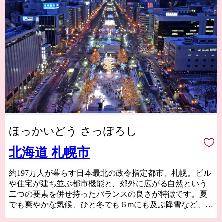
ほっかいどう さっぽろし
北海道 札幌市
約197万人が暮らす日本最北の政令指定都市、札幌。ビル
や住宅が建ち並ぶ都市機能と、郊外に広がる自然という
二つの要素を併せ持ったバランスの良さが特徴です。夏
でも爽やかな気候、ひと冬でも６mにも及ぶ降雪など、大
都市としては珍しい四季の変化に富んだ街です。また、