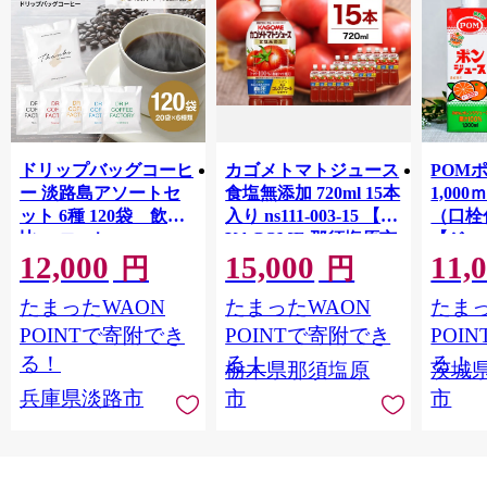
ドリップバッグコーヒ
カゴメトマトジュース
POM
ー 淡路島アソートセ
食塩無添加 720ml 15本
1,00
ット 6種 120袋 飲み
入り ns111-003-15 【
（口栓
比べ コーヒー
KAGOME 那須塩原市
【ジュ
12,000
15,000
11,
ギフト トマト 野菜 ジ
Ｍ 爽
円
円
ュース 飲料 ドリンク
ジ 果汁
たまったWAON
たまったWAON
たまっ
健康 GABA 血圧 コレ
ンス 
ステロール】
ンド 
POINTで寄附でき
POINTで寄附でき
POI
庫 ド
る！
る！
る！
栃木県那須塩原
茨城
入れし
兵庫県淡路市
市
市
アタイ
き フ
子ども
田市】