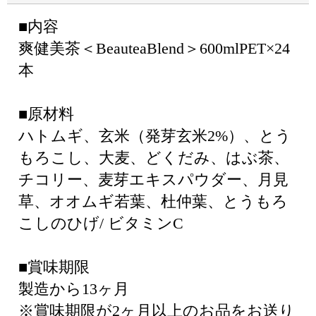
■内容
爽健美茶＜BeauteaBlend＞600mlPET×24
本
■原材料
ハトムギ、玄米（発芽玄米2%）、とう
もろこし、大麦、どくだみ、はぶ茶、
チコリー、麦芽エキスパウダー、月見
草、オオムギ若葉、杜仲葉、とうもろ
こしのひげ/ ビタミンC
■賞味期限
製造から13ヶ月
※賞味期限が2ヶ月以上のお品をお送り