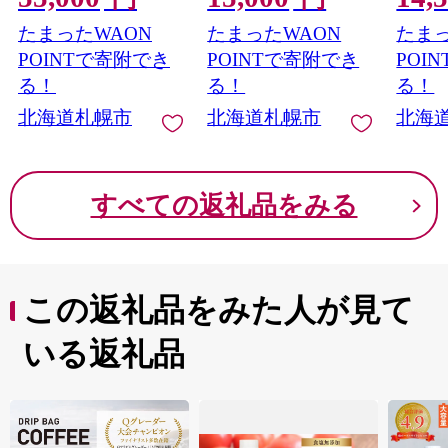
はす 
たまったWAON
たまったWAON
たまっ
POINTで寄附でき
POINTで寄附でき
POI
る！
る！
る！
北海道札幌市
北海道札幌市
北海
すべての返礼品をみる
この返礼品をみた人が見て
いる返礼品