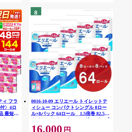
8
ティ フラ
0016-10-09 エリエール トイレットテ
付〉4ロ
ィシュー コンパクトシングル 8ロー
品 最短翌
ル×8パック 64ロール 1.5倍巻 82.5m
ーパック
トイレットペーパー シングル パルプ
16,000
紙クレシ
100％ 香りつき 日用品 消耗品 備蓄
円