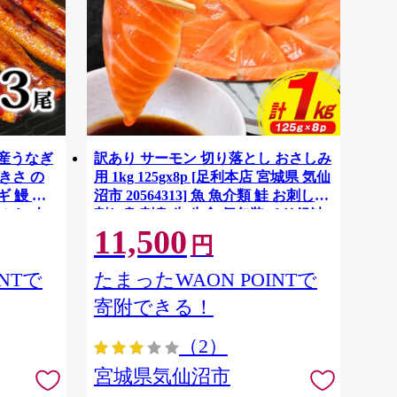
国産うなぎ
訳あり サーモン 切り落とし おさしみ
大きさ の
用 1kg 125gx8p [足利本店 宮城県 気仙
 鰻 ふ
沼市 20564313] 魚 魚介類 鮭 お刺し身
ぶし 人
刺し身 刺身 生 生食 個包装 チリ銀鮭
11,500
税 冷凍
銀鮭 海鮮 海鮮丼 魚介
円
NTで
たまったWAON POINTで
寄附できる！
（2）
宮城県気仙沼市