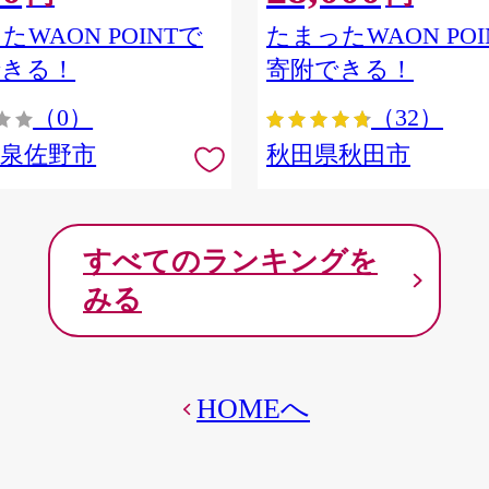
ア] 秋田県秋田市
たWAON POINTで
たまったWAON POI
できる！
寄附できる！
（0）
（32）
府泉佐野市
秋田県秋田市
すべてのランキングを
みる
HOMEへ