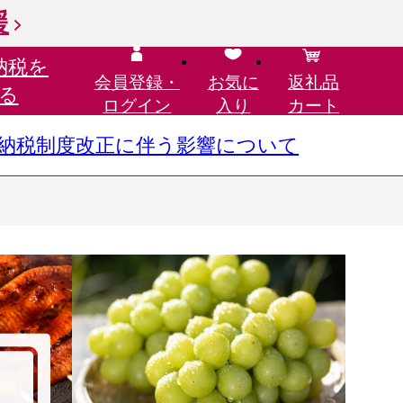
援
納税を
会員登録・
お気に
返礼品
る
ログイン
入り
カート
さと納税制度改正に伴う影響について