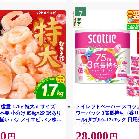
7
総量 1.7kg 特大5Lサイズ
トイレットペーパー スコッ
要 小分け 850g×2P 訳あり
ワーパック 3倍長持ち〈香り
揃い バナメイエビ バラ凍
ール(ダブル)×12パック 日用
42
日発送 [スコッティ フラワ
00
28,000
トイレットペーパー 日本製
円
円