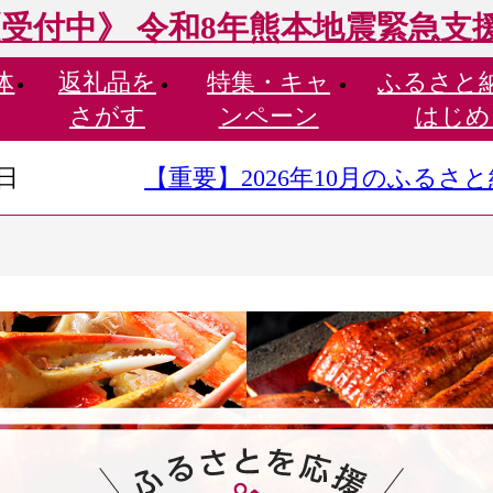
受付中》 令和8年熊本地震緊急支
体
返礼品を
特集・
キャ
ふるさと
さがす
ンペーン
はじめ
9日
【重要】2026年10月のふる