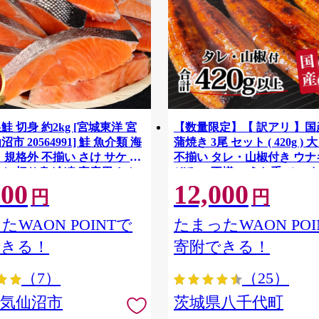
鮭 切身 約2kg [宮城東洋 宮
【数量限定】【 訳アリ 】
市 20564991] 鮭 魚介類 海
蒲焼き 3尾 セット ( 420g ) 
 規格外 不揃い さけ サケ 鮭
不揃い タレ・山椒付き ウナギ
ケ 切り身 冷凍 家庭用 おか
ぞろい 不揃い うな重 ひつま
500
12,000
支援 サーモン 銀鮭切り身 魚
気 茨城 八千代町 ふるさと納
円
円
[SF951ya]
たWAON POINTで
たまったWAON POI
できる！
寄附できる！
（7）
（25）
県気仙沼市
茨城県八千代町