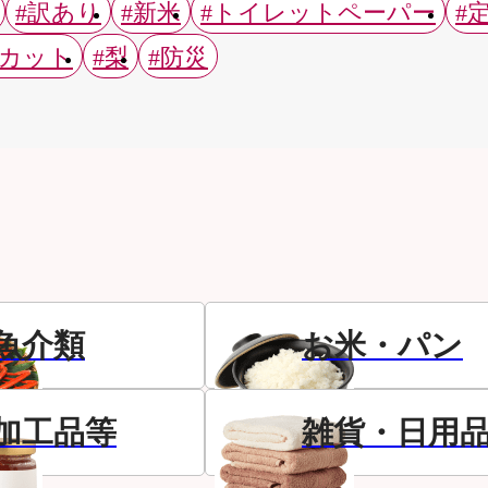
#訳あり
#新米
#トイレットペーパー
#
スカット
#梨
#防災
魚介類
お米・パン
加工品等
雑貨・日用