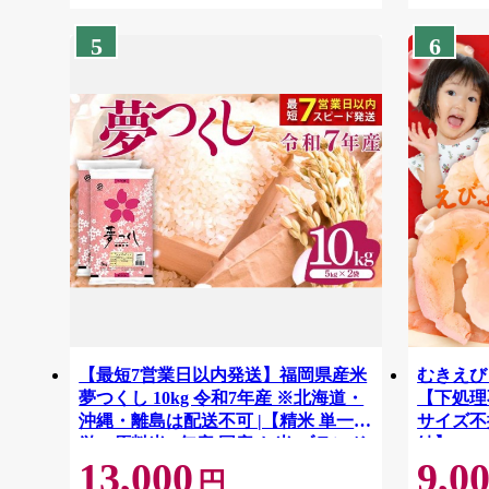
5
6
【最短7営業日以内発送】福岡県産米
むきえび 
夢つくし 10kg 令和7年産 ※北海道・
【下処理不
沖縄・離島は配送不可 |【精米 単一米
サイズ不
単一原料米 7年産 国産 お米 ブランド
結】 G41
13,000
9,0
米 5kg × 2 ゆめつくし】CY009_01
円