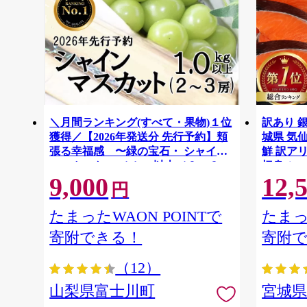
＼月間ランキング(すべて・果物)１位
訳あり 銀
獲得／【2026年発送分 先行予約】頬
城県 気仙沼
張る幸福感 〜緑の宝石・ シャイン
鮮 訳アリ
マスカット 〜 １ｋｇ以上（２〜３
切身 シャ
9,000
12,
房） フルーツ 山梨県産 果物 くだも
ず 弁当 
円
の シャイン マスカット ぶどう ブド
わけあり
ウ 葡萄 大粒 種なし 先行予約 富士川
たまったWAON POINTで
たまっ
町 10000円 一万円 9000円 九千円
寄附できる！
寄附
（12）
山梨県富士川町
宮城