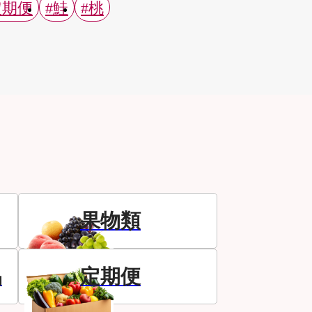
定期便
#鮭
#桃
果物類
品
定期便