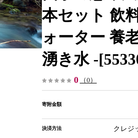
本セット 飲
ォーター 養
湧き水 -[5533
0
（0）
寄附金額
クレジッ
決済方法