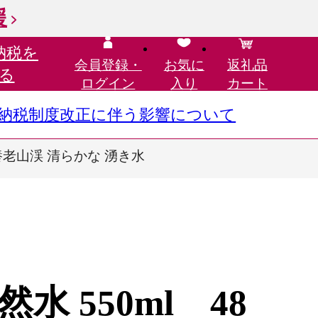
援
納税を
会員登録・
お気に
返礼品
る
ログイン
入り
カート
さと納税制度改正に伴う影響について
養老山渓 清らかな 湧き水
 550ml 48