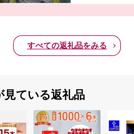
現在の安心な暮らしと豊
肥沃な土壌で育つみかん
なす海津ならではの味わ
は、訪れる人の心を癒し
皆さまからのご寄附は、
すべての返礼品をみる
いづくり、未来を担う子
自然と向き合い、未来へ
が見ている返礼品