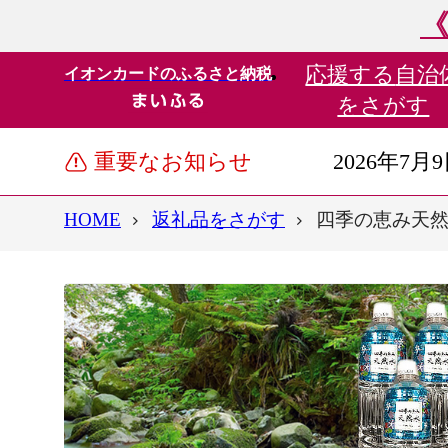
《
応援する
自治
イオンカードのふるさと納税
をさがす
重要なお知らせ
2026年7月
HOME
返礼品をさがす
四季の恵み天然水