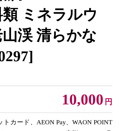
料類 ミネラルウ
老山渓 清らかな
0297]
10,000
円
トカード、AEON Pay、WAON POINT