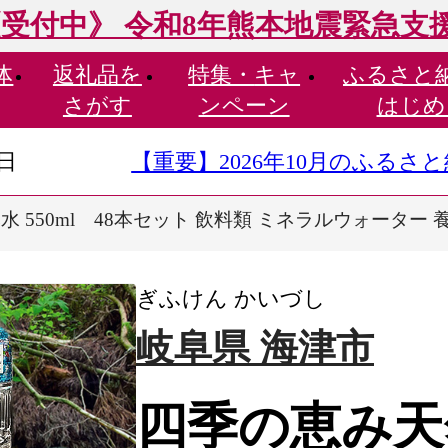
受付中》 令和8年熊本地震緊急支
体
返礼品を
特集・
キャ
ふるさと
さがす
ンペーン
はじめ
9日
【重要】2026年10月のふる
 550ml 48本セット 飲料類 ミネラルウォーター 
ぎふけん かいづし
岐阜県 海津市
四季の恵み天然水