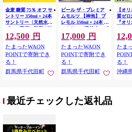
金麦 糖質 75％ オフ サ
ビール ザ・プレミア
【オリ
ントリー 350ml × 24本
ムモルツ 【神泡】 プ
質ゼロ
サントリー〈天然水の
レモル 350ml × 24本 サ
『オリ
ビール工場〉群馬※沖
ントリー〈天然水のビ
フ』(35
12,500
17,000
12,
縄・離島地域へのお届
ール工場〉群馬※沖
泡酒 
円
円
け不可
縄・離島地域へのお届
1ケー
たまったWAON
たまったWAON
たまっ
け不可
ロ ゼ
麦芽3
POINTで寄附でき
POINTで寄附でき
POI
化した
る！
る！
る！
すめ 
群馬県千代田町
群馬県千代田町
沖縄
重瀬【
最近チェックした返礼品