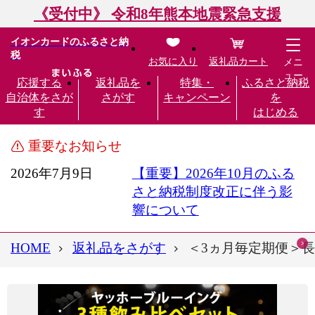
《受付中》 令和8年熊本地震緊急支援
イオンカードのふるさと納
税
お気に入り
返礼品カート
メニ
ュー
応援する
返礼品を
特集・
ふるさと納税
自治体をさが
さがす
キャンペーン
を
す
はじめる
重要なお知らせ
2026年7月9日
【重要】2026年10月のふる
さと納税制度改正に伴う影
響について
HOME
返礼品をさがす
＜3ヵ月毎定期便＞長野