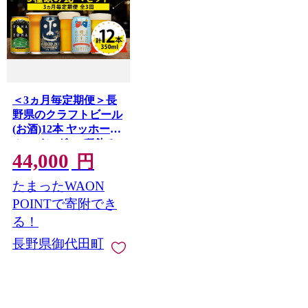
＜3ヵ月毎定期便＞長
野県のクラフトビール
(お酒)12本 ヤッホーブ
ルーイングの3種飲み
44,000
比べ全3回【4084837】
円
たまったWAON
POINTで寄附でき
る！
長野県御代田町