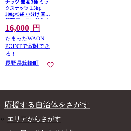
ナッツ 無塩 3種 ミッ
クスナッツ 1.5kg
300g×5袋 小分け 直火
焙煎 アーモンド 生く
16,000
るみ カシューナッツ
円
おすすめ 健康
たまったWAON
POINTで寄附でき
る！
長野県箕輪町
応援する自治体をさがす
エリアからさがす