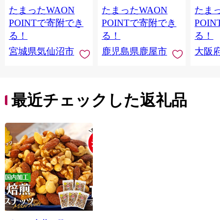
鮭切身 シャケ 切り身
メ 温
たまったWAON
たまったWAON
たまっ
冷凍 家庭用 おかず 弁
菜 簡
当 支援 サーモン 銀鮭
すめ 
POINTで寄附でき
POINTで寄附でき
POI
切り身 魚 わけあり
取り寄
る！
る！
る！
料 ふ
宮城県気仙沼市
鹿児島県鹿屋市
大阪
堺市】
最近チェックした返礼品