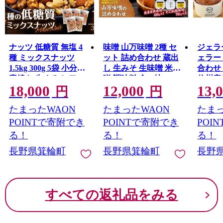
が植えられており、毎年町外からも多くの人が訪れる観
光スポットです
また、じゃらんnet「全国のおすすめ紅葉スポットランキ
ング」では2020年～2024年の5年連続で全国1位となりま
ナッツ 低糖質 無塩 4
味噌 山万味噌 2種 セ
ジェラ
した。
種 ミックスナッツ
ット 詰め合わせ 蔵出
ェラー
信州の自然豊かな環境に触れ癒されてください！
1.5kg 300g 5袋 小分け
し 生みそ 生味噌 米味
合わせ 
素焼き 生くるみ アー
噌 調味料 食べ比べ
信州産
18,000
12,000
13,
モンド ヘーゼルナッ
ス ス
円
円
ツ カシューナッツ 大
スイー
たまったWAON
たまったWAON
たまっ
容量 チャック付き お
ート 
すすめ 健康
アーモ
POINTで寄附でき
POINTで寄附でき
POI
ート
る！
る！
る！
長野県箕輪町
長野県箕輪町
長野
すべての返礼品をみる