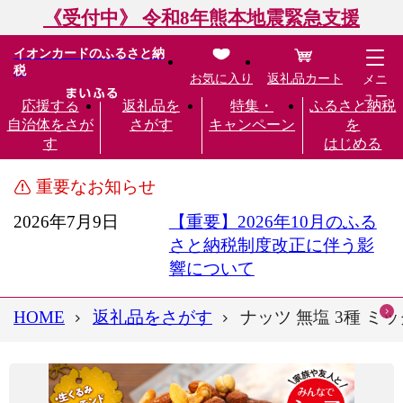
《受付中》 令和8年熊本地震緊急支援
イオンカードのふるさと納
税
お気に入り
返礼品カート
メニ
ュー
応援する
返礼品を
特集・
ふるさと納税
自治体をさが
さがす
キャンペーン
を
す
はじめる
重要なお知らせ
2026年7月9日
【重要】2026年10月のふる
さと納税制度改正に伴う影
響について
HOME
返礼品をさがす
ナッツ 無塩 3種 ミッ