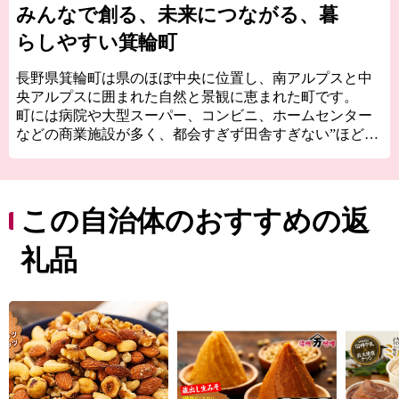
みんなで創る、未来につながる、暮
らしやすい箕輪町
長野県箕輪町は県のほぼ中央に位置し、南アルプスと中
央アルプスに囲まれた自然と景観に恵まれた町です。
町には病院や大型スーパー、コンビニ、ホームセンター
などの商業施設が多く、都会すぎず田舎すぎない”ほどほ
どの田舎暮らし”ができます。
また、町のどこにいても中心部まで車で10分ほどでいけ
るため、生活するのに困ることが少ないです。
この自治体のおすすめの返
そんな箕輪町の観光は”赤そば”と”紅葉”です。
赤そばと聞くと麺が赤いと思われますが、麺の色は普通
礼品
のそばと変わりません。
実は、赤いのはそばの花です。通常のそばの花は白いの
ですが、箕輪町の赤そばは赤く、秋になるとピンク色の
花が一面に咲き誇る「赤そばの里」が有名です。
そしてなんといっても秋の訪れを町に知らせる紅葉は見
ものです
町内にある箕輪ダム周辺にはなんと約10,000本ものもみじ