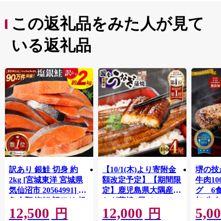
この返礼品をみた人が見て
いる返礼品
訳あり 銀鮭 切身 約
【10/1(木)より寄附金
堺の技
2kg [宮城東洋 宮城県
額改定予定】【期間限
牛肉1
気仙沼市 20564991] 鮭
定】鹿児島県大隅産う
グ 6
魚介類 海鮮 訳アリ 規
なぎ蒲焼4尾（400g）
加 牛
12,500
12,000
5,0
格外 不揃い さけ サケ
ット 6
円
円