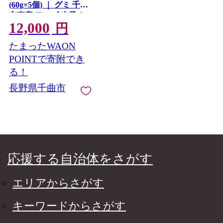
(60g×5個) ｜ グミ 千曲
市森産 アンズ 杏子 お
12,000
菓子 長野県 千曲市 信
円
州
たまったWAON
POINTで寄附でき
る！
長野県千曲市
応援する自治体をさがす
エリアからさがす
キーワードからさがす