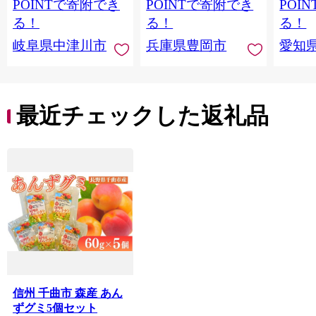
取り寄せ くり お菓子
合わせ ホワイトデー
POINTで寄附でき
POINTで寄附でき
POI
菓子 F4N-2298
お返し 冷凍 手作り 化
る！
る！
る！
粧箱入り ギフト TAS
岐阜県中津川市
兵庫県豊岡市
愛知
BAKE
最近チェックした返礼品
信州 千曲市 森産 あん
ずグミ5個セット