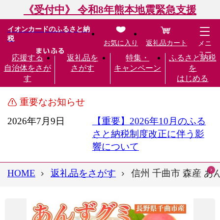
《受付中》 令和8年熊本地震緊急支援
イオンカードのふるさと納
税
お気に入り
返礼品カート
メニ
ュー
応援する
返礼品を
特集・
ふるさと納税
自治体をさが
さがす
キャンペーン
を
す
はじめる
重要なお知らせ
2026年7月9日
【重要】2026年10月のふる
さと納税制度改正に伴う影
響について
HOME
返礼品をさがす
信州 千曲市 森産 あん