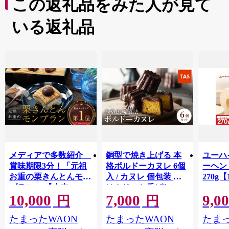
この返礼品をみた人が見て
いる返礼品
メディアで多数紹介
銅型で焼き上げる 本
ユーハ
賞味期限3分！「元祖
格ボルドーカヌレ 6個
ーヘ
お重の栗きんとんモン
入 / カヌレ 個包装 外
270g【
ブラン」 【未来のご
はカリッと香ばしい
10,000
7,000
9,0
褒美】スイーツ 栗 モ
中はもっちり ラム酒
円
円
ンブラン くりきんと
バニラ お取り寄せ ス
たまったWAON
たまったWAON
たまっ
ん デザート ご褒美 お
イーツ 焼き菓子 詰め