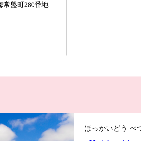
海常盤町280番地
ほっかいどう べ