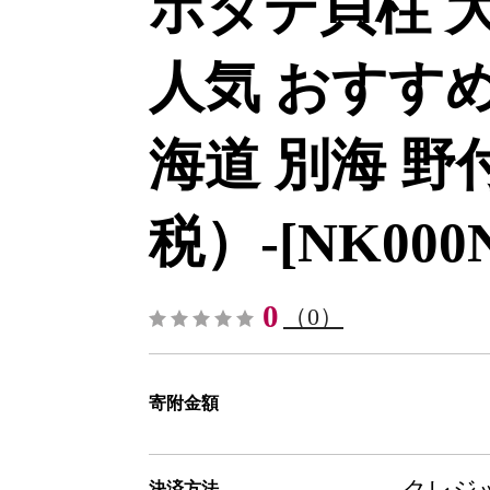
ホタテ貝柱 大
人気 おすすめ
海道 別海 野
税）-[NK000
0
（0）
寄附金額
クレジッ
決済方法