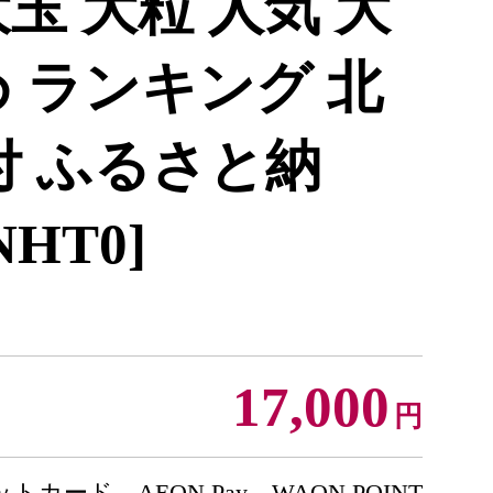
玉 大粒 人気 大
 ランキング 北
付 ふるさと納
NHT0]
17,000
円
トカード、AEON Pay、WAON POINT