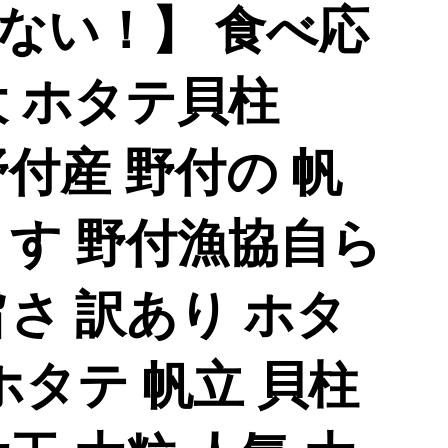
ない！】 食べ応
大 ホタテ貝柱
野付産 野付の 帆
くす 野付漁協自ら
さ 訳あり ホタ
ホタテ 帆立 貝柱