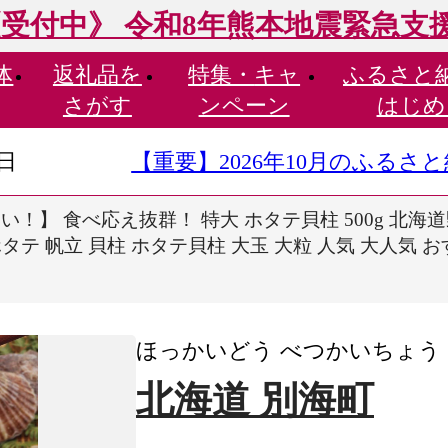
受付中》 令和8年熊本地震緊急支
体
返礼品を
特集・
キャ
ふるさと
さがす
ンペーン
はじめ
9日
【重要】2026年10月のふる
！】 食べ応え抜群！ 特大 ホタテ貝柱 500g 北海
タテ 帆立 貝柱 ホタテ貝柱 大玉 大粒 人気 大人気 
ほっかいどう べつかいちょう
北海道 別海町