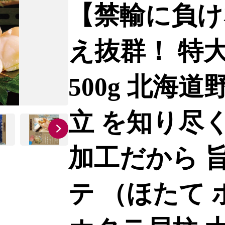
【禁輸に負け
え抜群！ 特
500g 北海道
立 を知り尽
加工だから 旨
テ （ほたて 