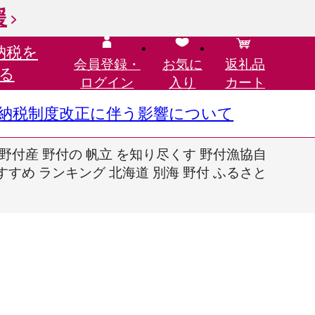
援
納税を
会員登録・
お気に
返礼品
る
ログイン
入り
カート
さと納税制度改正に伴う影響について
道野付産 野付の 帆立 を知り尽くす 野付漁協自
おすすめ ランキング 北海道 別海 野付 ふるさと