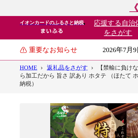
《
応援する
自治
イオンカードのふるさと納税
をさがす
重要なお知らせ
2026年7月
HOME
返礼品をさがす
【禁輸に負けない
ら加工だから 旨さ 訳あり ホタテ （ほたて ホ
納税）