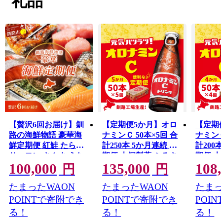
礼品
【贅沢6回お届け】釧
【定期便5か月】オロ
【定期
路の海鮮物語 豪華海
ナミンＣ 50本×5回 合
ナミンＣ
鮮定期便 紅鮭 たらこ
計250本 5か月連続 定
計200
サーモン さんま うな
期便 大塚製薬 ふるさ
期便 
100,000
135,000
108
ぎ ししゃも 海鮮 6か
と納税 定期 炭酸飲料
と納税
円
円
月連続 冷凍便 贅沢 ギ
北海道
北海道
たまったWAON
たまったWAON
たまっ
フト F4F-9224
POINTで寄附でき
POINTで寄附でき
POI
る！
る！
る！