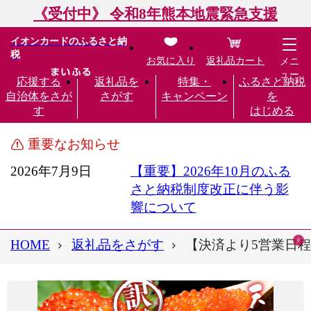
《受付中》 令和8年熊本地震緊急支援
イオンカードのふるさと納
税
お気に入り
返礼品カート
メニ
ュー
応援する
返礼品を
特集・
ふるさと納税
自治体をさが
さがす
キャンペーン
を
す
はじめる
重要なお知らせ
2026年7月9日
【重要】2026年10月のふる
さと納税制度改正に伴う影
響について
HOME
返礼品をさがす
【決済より5営業日程度