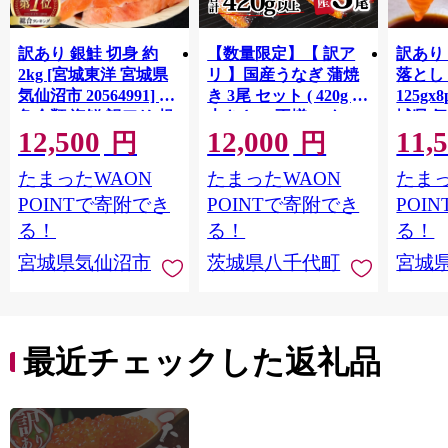
訳あり 銀鮭 切身 約
【数量限定】【 訳ア
訳あり
2kg [宮城東洋 宮城県
リ 】国産うなぎ 蒲焼
落とし 
気仙沼市 20564991] 鮭
き 3尾 セット ( 420g )
125gx
魚介類 海鮮 訳アリ 規
大きさ の不揃い タ
城県 
12,500
12,000
11,
格外 不揃い さけ サケ
レ・山椒付き ウナギ
20564
円
円
鮭切身 シャケ 切り身
鰻 ふぞろい 不揃い う
お刺し
たまったWAON
たまったWAON
たまっ
冷凍 家庭用 おかず 弁
な重 ひつまぶし 人気
生 生
当 支援 サーモン 銀鮭
茨城 八千代町 ふるさ
鮭 銀鮭
POINTで寄附でき
POINTで寄附でき
POI
切り身 魚 わけあり
と納税 冷凍 [SF951ya]
介
る！
る！
る！
宮城県気仙沼市
茨城県八千代町
宮城
最近チェックした返礼品