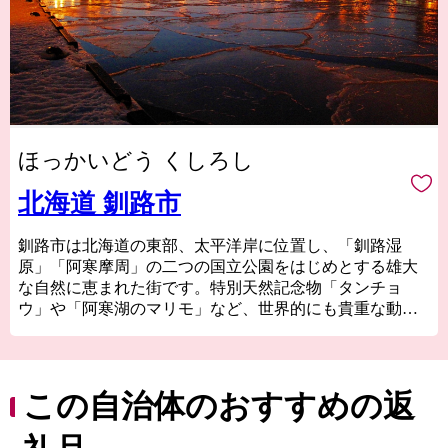
ほっかいどう くしろし
北海道 釧路市
釧路市は北海道の東部、太平洋岸に位置し、「釧路湿
原」「阿寒摩周」の二つの国立公園をはじめとする雄大
な自然に恵まれた街です。特別天然記念物「タンチョ
ウ」や「阿寒湖のマリモ」など、世界的にも貴重な動植
物が多く生息しているほか、世界３大夕日のひとつとい
われる釧路の夕日はこの土地ならではの絶景です。新鮮
な海産物はもちろん、お肉やスイーツ、地酒まで美味し
いものが豊富なことも釧路の大きな魅力です！ 夏でも最
この自治体のおすすめの返
高気温が20℃前後と涼しく快適な釧路市は移住や長期滞
在にも適しています。