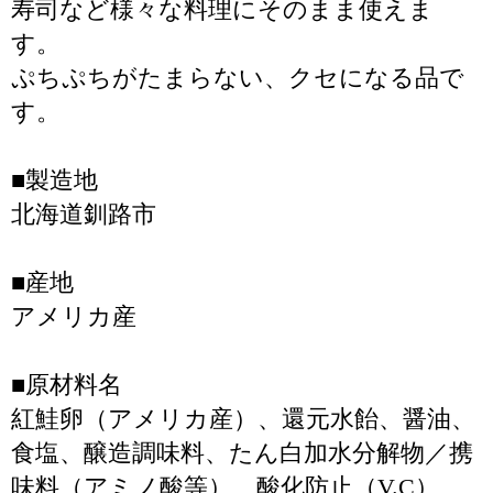
寿司など様々な料理にそのまま使えま
す。
ぷちぷちがたまらない、クセになる品で
す。
■製造地
北海道釧路市
■産地
アメリカ産
■原材料名
紅鮭卵（アメリカ産）、還元水飴、醤油、
食塩、醸造調味料、たん白加水分解物／携
味料（アミノ酸等）、酸化防止（V.C）、