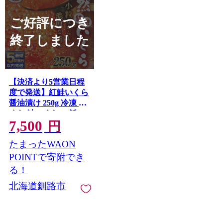
ご好評につき
終了しました
【決済より5営業日程
度で発送】紅鮭いくら
醤油漬け 250g 冷凍 い
くら 鮭いくら ご飯の
7,500
お供 ご飯 米 北海道 釧
円
路市
たまったWAON
POINTで寄附でき
る！
北海道釧路市