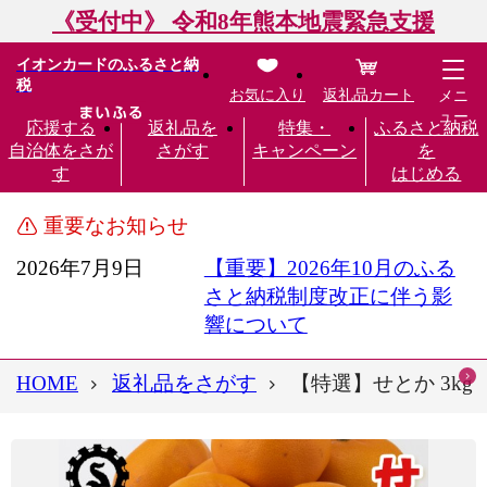
《受付中》 令和8年熊本地震緊急支援
イオンカードのふるさと納
税
お気に入り
返礼品カート
メニ
ュー
応援する
返礼品を
特集・
ふるさと納税
自治体をさが
さがす
キャンペーン
を
す
はじめる
重要なお知らせ
2026年7月9日
【重要】2026年10月のふる
さと納税制度改正に伴う影
響について
HOME
返礼品をさがす
【特選】せとか 3kg 