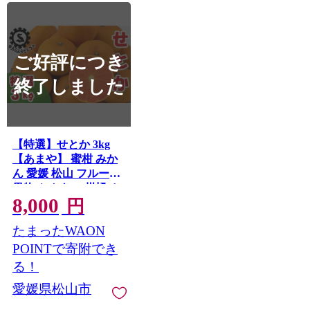
ご好評につき
終了しました
【特選】せとか 3kg
【あまや】 蜜柑 みか
ん 愛媛 松山 フルーツ
果物 かんきつ 柑橘 カ
8,000
ンキツ ミカン mikan
円
mican くだもの 3キロ
たまったWAON
数量限定 期間限定 送
料無料
POINTで寄附でき
る！
愛媛県松山市