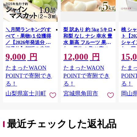
＼月間ランキング(す
梨 訳あり 約 5kg 5キロ
桃 シ
べて・果物)１位獲得
和梨 なし ナシ 幸水 豊
ト【2
／【2026年発送分 先
水 新高 フルーツ 果物
シャイ
行予約】頬張る幸福
旬の果物 お取り寄せ
旬の岡山
9,000
12,000
15,
感 〜緑の宝石・ シ
グルメ 美味しい 甘い
品｜ 
円
円
ャインマスカット 〜
人気 おすすめ 吉川果
もも 桃 
たまったWAON
たまったWAON
たまっ
１ｋｇ以上（２〜３
樹園 宮城県 角田市
旬 シ
房） フルーツ 山梨県
【先行予約（2026年発
ト 果物
POINTで寄附でき
POINTで寄附でき
POI
産 果物 くだもの シャ
送分）】
ーチ 
る！
る！
る！
イン マスカット ぶど
限定 令
山梨県富士川町
宮城県角田市
岡山
う ブドウ 葡萄 大粒 種
mom
なし 先行予約 富士川
ット 
町 10000円 一万円
白桃 
9000円 九千円
マスカ
フルー
最近チェックした返礼品
ット 
【hnds