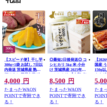
かした新たな取り組みを数多く行っています。
【スピード便】干し芋
◎最短2日後発送◎ コ
【202
300g×1袋 お試し 7日以
シヒカリ 5kg 米 小分
国産 う
内発送 茨城県産 熟成
け 茨城県産 2025年産
150g
紅はるか 簡易包装 冷
コシヒカリ 【令和7年
ウナギ
4,000
8,500
5,0
蔵 ほしいも K2606
産/白米】K2670
蒲焼 
円
円
うな重
たまったWAON
たまったWAON
たまっ
魚介 お
POINTで寄附でき
POINTで寄附でき
POI
る！
る！
る！