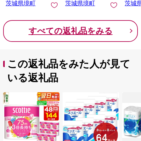
茨城県境町
茨城県境町
茨城
すべての返礼品をみる
この返礼品をみた人が見て
いる返礼品