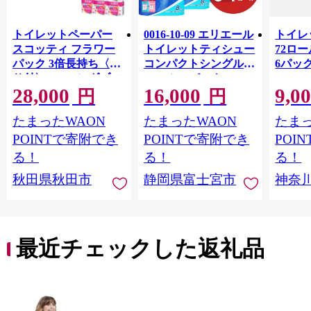
トイレットペーパー
0016-10-09 エリエール
トイレ
スコッティ フラワー
トイレットティシュー
72ロール
パック 3倍長持ち〈香
コンパクトシングル 8
6パック
り付〉4ロール(ダブ
ロール×8パック 64ロ
100m
28,000
16,000
9,0
ル)×12パック 日用品
ール 1.5倍巻 82.5m
FSC
円
円
最短翌日発送 [スコッ
トイレットペーパー
長巻タ
たまったWAON
たまったWAON
たまっ
ティ フラワーパック
シングル パルプ100％
100％
トイレットペーパー
香りつき 日用品 消耗
防災 
POINTで寄附でき
POINTで寄附でき
POI
日本製紙クレシア] 秋
品 備蓄
ペーパ
る！
る！
る！
田県秋田市
川県 
秋田県秋田市
静岡県富士宮市
神奈
トペー
活雑貨
れっと
ち 長
便利 
最近チェックした返礼品
コ ト
ー 人