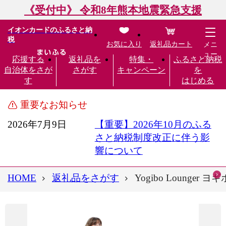
《受付中》 令和8年熊本地震緊急支援
イオンカードのふるさと納
税
お気に入り
返礼品カート
メニ
ュー
応援する
返礼品を
特集・
ふるさと納税
自治体をさが
さがす
キャンペーン
を
す
はじめる
重要なお知らせ
2026年7月9日
【重要】2026年10月のふる
さと納税制度改正に伴う影
響について
HOME
返礼品をさがす
Yogibo Loung