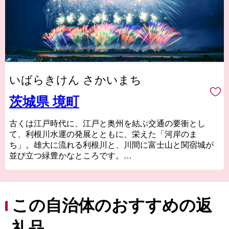
いばらきけん さかいまち
茨城県 境町
古くは江戸時代に、江戸と奥州を結ぶ交通の要衝とし
て、利根川水運の発展とともに、栄えた「河岸のま
ち」。雄大に流れる利根川と、川間に富士山と関宿城が
並び立つ緑豊かなところです。
平成27年には首都圏中央連絡自動車道（圏央道）境古河
ICが開通するとともに、自然豊かな住み良い町として、
次世代を担う子どもたちに未来ある町として、近年では
「利根川大花火大会」をはじめ、世界大会基準のアーバ
この自治体のおすすめの返
ンスポーツパーク、人工サーフィン場「city wave」など
次世代スポーツにも力を入れており、町の地域資源を生
礼品