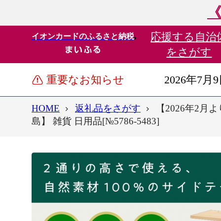
《
応援する
自治
イオンカードのふるさと納税
をさがす
重要なお知らせ
2026年7月
HOME
返礼品をさがす
【2026年2
島】 雑貨 日用品[№5786-5483]