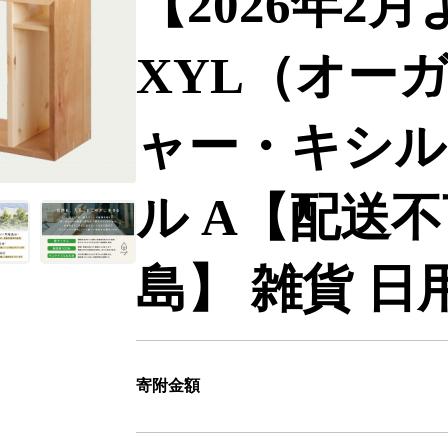
【2026年2
XYL（オー
ャー・キシル
ル A【配送
島】 雑貨 日用品
寄附金額