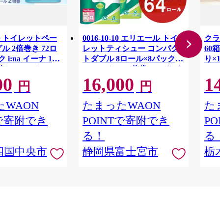
 トイレットペー
0016-10-10 エリエール トイ
クラ
ル 2倍巻き 72ロ
レットティシュー コンパク
60箱
 i:na イーナ 12
トダブル 8ロール×8パック
り×
ル・100ｍ） × 6
64ロール 1.5倍巻 45m トイ
00
16,000
1
用品 消耗品 新生活
レットペーパー ダブル パル
円
円
 愛媛県 四国中央市
プ100％ 香りつき 日用品 消
耗品 備蓄
WAON
たまったWAON
た
Tで寄附でき
POINTで寄附でき
P
る！
る
四国中央市
静岡県富士宮市
栃