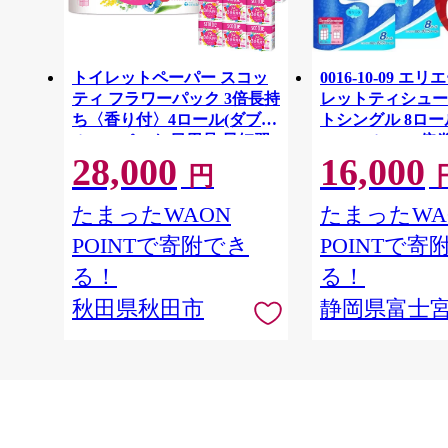
トイレットペーパー スコッ
0016-10-09 エ
ティ フラワーパック 3倍長持
レットティシュー
ち〈香り付〉4ロール(ダブ
トシングル 8ロー
ル)×12パック 日用品 最短翌
64ロール 1.5倍巻 
28,000
16,000
日発送 [スコッティ フラワー
イレットペーパー
円
パック トイレットペーパー
パルプ100％ 香
日本製紙クレシア] 秋田県秋
消耗品 備蓄
たまったWAON
たまったWA
田市
POINTで寄附でき
POINTで寄
る！
る！
秋田県秋田市
静岡県富士