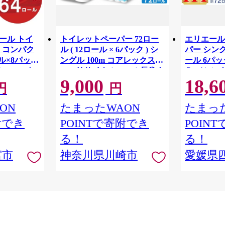
リエール トイ
トイレットペーパー 72ロー
エリエール
 コンパク
ル ( 12ロール × 6パック ) シ
パー シング
ル×8パック
ングル 100m コアレックス
ール 6パック
82.5m ト
FSCリサイクルロール長巻タ
Ｒ （シング
9,000
18,6
 シングル
イプ 再生紙 100％ 日用品 消
パック 日
円
円
りつき 日用品
耗品 防災 備蓄 トイレットペ
備蓄 防災
ーパー トイレ 神奈川県 川崎
ON
たまったWAON
たまった
市 トイレットペーパー 新生
附でき
POINTで寄附でき
POIN
活 生活雑貨 生活用品 といれ
っとぺーぱー 長持ち 長巻き
る！
る！
まとめ 非常 便利 サステナブ
宮市
神奈川県川崎市
愛媛県
ル エコ トイレットペーパー
人気 おすすめ