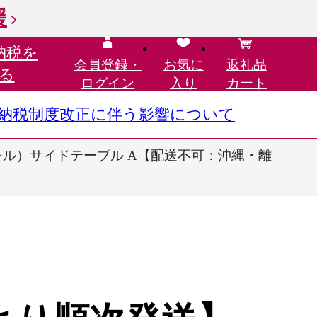
援
納税を
会員登録・
お気に
返礼品
る
ログイン
入り
カート
さと納税制度改正に伴う影響について
シル）サイドテーブル A【配送不可：沖縄・離