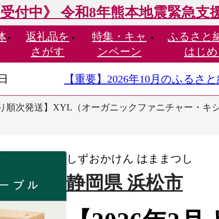
受付中》 令和8年熊本地震緊急支
体
返礼品を
特集・
キャ
ふるさと
さがす
ンペーン
はじめ
9日
【重要】2026年10月のふる
月より順次発送】XYL（オーガニックファニチャー・キ
しずおかけん はままつし
静岡県 浜松市