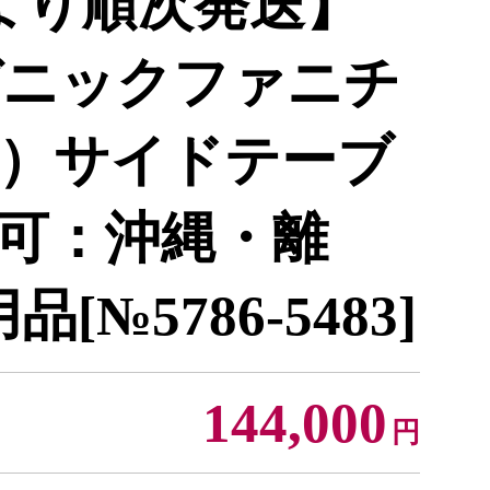
月より順次発送】
ガニックファニチ
）サイドテーブ
不可：沖縄・離
[№5786-5483]
144,000
円