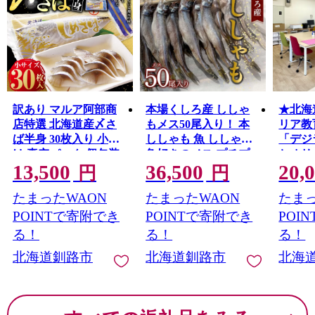
訳あり マルア阿部商
本場くしろ産 ししゃ
★北海
店特選 北海道産〆さ
もメス50尾入り！ 本
リア教
ば半身 30枚入り 小分
ししゃも 魚 ししゃも
「デジ
け 真空パック 個包装
魚好きのメス プチプ
とオリ
13,500
36,500
20,
国産 手軽に一品 〆さ
チたまごのメス 魚介
り体験
円
円
ば 〆鯖 冷凍 おつまみ
グルメ シシャモ 北海
交流 I
たまったWAON
たまったWAON
たまっ
さば サバ
道産 国産 魚 魚介 海の
登校児
幸 F5F-0138
光 製作
POINTで寄附でき
POINTで寄附でき
POI
しい 幣舞
る！
る！
る！
北海道釧路市
北海道釧路市
北海