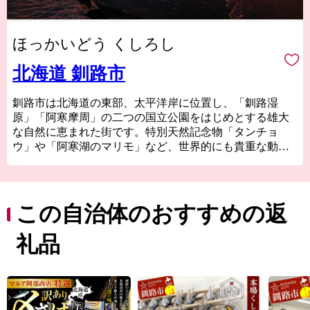
ほっかいどう くしろし
北海道 釧路市
釧路市は北海道の東部、太平洋岸に位置し、「釧路湿
原」「阿寒摩周」の二つの国立公園をはじめとする雄大
な自然に恵まれた街です。特別天然記念物「タンチョ
ウ」や「阿寒湖のマリモ」など、世界的にも貴重な動植
物が多く生息しているほか、世界３大夕日のひとつとい
われる釧路の夕日はこの土地ならではの絶景です。新鮮
な海産物はもちろん、お肉やスイーツ、地酒まで美味し
いものが豊富なことも釧路の大きな魅力です！ 夏でも最
この自治体のおすすめの返
高気温が20℃前後と涼しく快適な釧路市は移住や長期滞
在にも適しています。
礼品