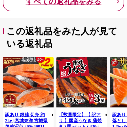
すべての返礼品をみる
この返礼品をみた人が見て
いる返礼品
訳あり 銀鮭 切身 約
【数量限定】【 訳ア
訳あり
2kg [宮城東洋 宮城県
リ 】国産うなぎ 蒲焼
落とし 
気仙沼市 20564991] 鮭
き 3尾 セット ( 420g )
125gx