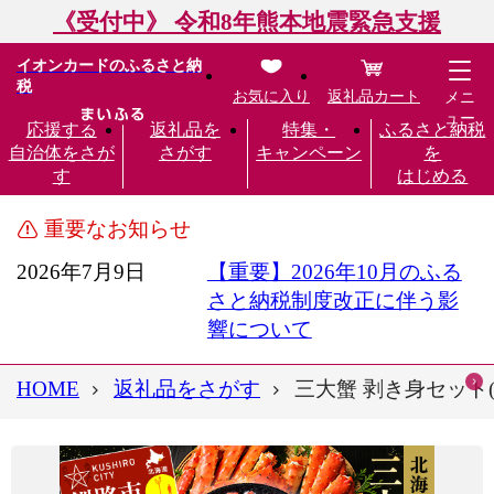
《受付中》 令和8年熊本地震緊急支援
イオンカードのふるさと納
税
お気に入り
返礼品カート
メニ
ュー
応援する
返礼品を
特集・
ふるさと納税
自治体をさが
さがす
キャンペーン
を
す
はじめる
重要なお知らせ
2026年7月9日
【重要】2026年10月のふる
さと納税制度改正に伴う影
響について
HOME
返礼品をさがす
三大蟹 剥き身セット(タ