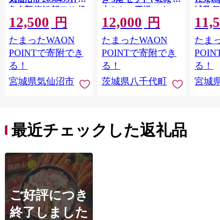
魚介類 海鮮 訳アリ 規
大きさ の不揃い タ
城県 
12,500
12,000
11,
格外 不揃い さけ サケ
レ・山椒付き ウナギ
20564
円
円
鮭切身 シャケ 切り身
鰻 ふぞろい 不揃い う
お刺し
たまったWAON
たまったWAON
たまっ
冷凍 家庭用 おかず 弁
な重 ひつまぶし 人気
生 生
当 支援 サーモン 銀鮭
茨城 八千代町 ふるさ
鮭 銀鮭
POINTで寄附でき
POINTで寄附でき
POI
切り身 魚 わけあり
と納税 冷凍 [SF951ya]
介
る！
る！
る！
宮城県気仙沼市
茨城県八千代町
宮城
最近チェックした返礼品
ご好評につき
終了しました