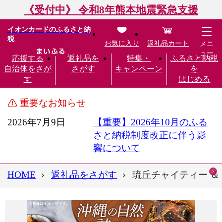
《受付中》 令和8年熊本地震緊急支援
イオンカードのふるさと納
税
お気に入り
返礼品カート
メニ
ュー
応援する
返礼品を
特集・
ふるさと納税
自治体をさが
さがす
キャンペーン
を
す
はじめる
重要なお知らせ
2026年7月9日
【重要】2026年10月のふる
さと納税制度改正に伴う影
響について
HOME
返礼品をさがす
琉丘チャイティー ＆ 