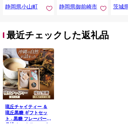
静岡県小山町
静岡県御前崎市
茨城
最近チェックした返礼品
琉丘チャイティー ＆
琉丘黒糖 ギフトセッ
ト - 黒糖 フレーバー
月桃チャイ ティーパ