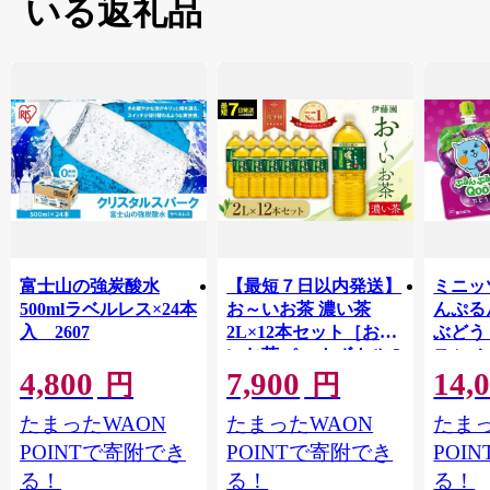
人」、勤労の喜びを謡った「汗水節」他、「獅子舞・綱
いる返礼品
引き・棒術・エイサー・港川ハーレー」などの行事が伝
統として受け 継がれており、それらはまちの誇りになっ
ています。
産業としては、肥沃な土壌を活かした農業が盛んで「さ
とうきび、ピーマン、レタス、ゴーヤー、オクラ、紅い
も、洋ラン、小菊、マンゴー、ドラゴンフルーツ」など
彩り鮮やかな作物が
数多く生産されており、養豚・酪農も盛んに行われてい
ます。
また、太平洋という豊かな漁場を有しており海の幸も豊
富です。
富士山の強炭酸水
【最短７日以内発送】
ミニッ
近年は、地ビール、泡盛、黒糖、染物、加工食品、資源
500mlラベルレス×24本
お～いお茶 濃い茶
んぷる
リサイクル品の生産など商工業も活気付いています。
入 2607
2L×12本セット［おー
ぶどう
いお茶 ペットボトル 2
ス | mi
4,800
7,900
14,
リットル ケース 箱 伊
ゼリー
円
円
藤園 静岡］
ルシウ
たまったWAON
たまったWAON
たまっ
給 コ
POINTで寄附でき
POINTで寄附でき
POI
る！
る！
る！