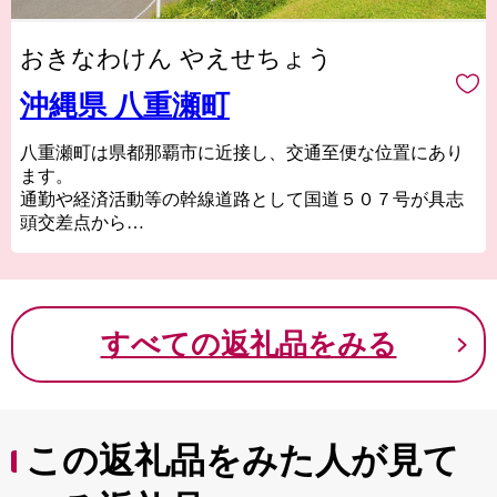
おきなわけん やえせちょう
沖縄県 八重瀬町
八重瀬町は県都那覇市に近接し、交通至便な位置にあり
ます。
通勤や経済活動等の幹線道路として国道５０７号が具志
頭交差点から
那覇市まで町の中央を南北に縦断し、沖縄本島南部観光
の主要なる道路である
国道３３１号が町の南端を東西に横断しています。さら
にそれらの国道と連結する形で県道が８路線走っていま
すべての返礼品をみる
す。
また、那覇空港自動車道南風原南インターチェンジが町
域に近接するなど、各方面へのアクセスが容易です。
八重瀬町には様々な地域資源が存在します。八重瀬岳、
この返礼品をみた人が見て
具志頭海岸に代表される
豊かな自然や新人化石骨で国際的にも貴重な「港川