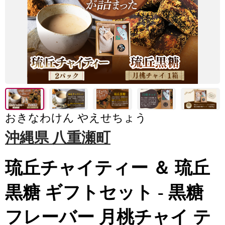
おきなわけん やえせちょう
沖縄県 八重瀬町
琉丘チャイティー ＆ 琉丘
黒糖 ギフトセット - 黒糖
フレーバー 月桃チャイ テ