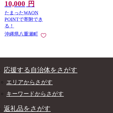
10,000
ック 簡単 本格 スパイ
円
ス マサラチャイ 人気
たまったWAON
おすすめ 無添加 自然
の恵み 贈り物 贈答品
POINTで寄附でき
沖縄県 八重瀬町
る！
沖縄県八重瀬町
応援する自治体をさがす
エリアからさがす
キーワードからさがす
返礼品をさがす