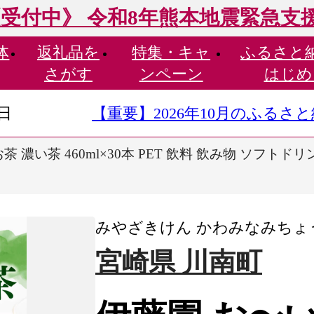
受付中》 令和8年熊本地震緊急支
体
返礼品を
特集・
キャ
ふるさと
さがす
ンペーン
はじめ
9日
【重要】2026年10月のふる
茶 濃い茶 460ml×30本 PET 飲料 飲み物 ソフト
みやざきけん かわみなみちょ
宮崎県 川南町