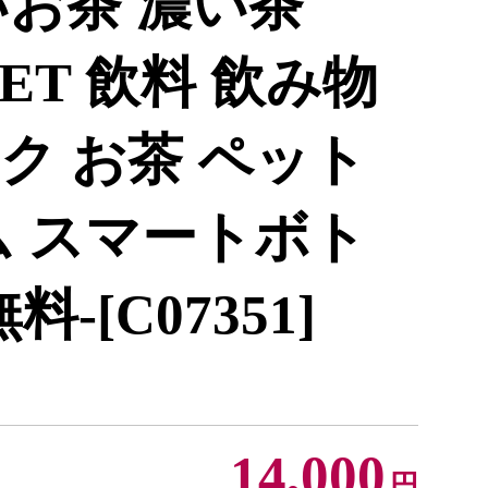
いお茶 濃い茶
 PET 飲料 飲み物
ク お茶 ペット
ム スマートボト
-[C07351]
14,000
円