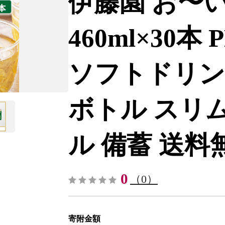
伊藤園 お〜
460ml×30本
ソフトドリン
ボトル スリ
ル 備蓄 送料無料
0
（0）
寄附金額