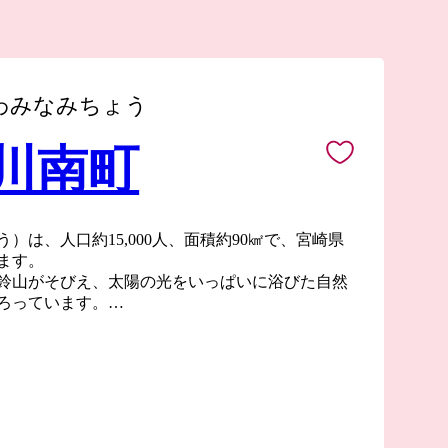
わみなみちょう
 川南町
）は、人口約15,000人、面積約90㎢で、宮崎県
ます。
鈴山がそびえ、太陽の光をいっぱいに浴びた自然
ろっています。
国による開拓事業が行われたことから、多くの移
着のままで土地を切り開いていきました。
拓史」によると、東北2県と合わせ「三大開拓
れており、このような背景の中、開拓者たちの出
だことから『川南合衆国』と呼ばれています。
いえる多様性を認める空気があり、先人から受け