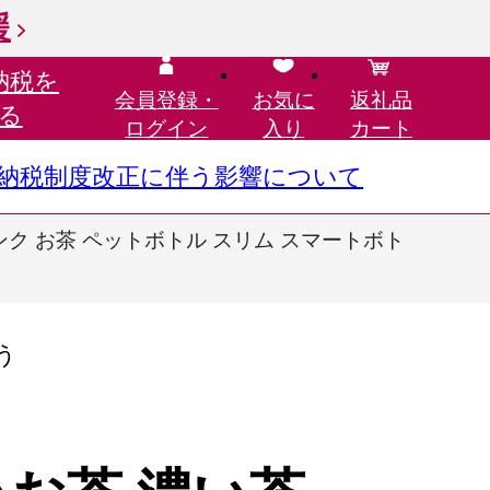
援
納税を
会員登録・
お気に
返礼品
る
ログイン
入り
カート
さと納税制度改正に伴う影響について
ドリンク お茶 ペットボトル スリム スマートボト
う