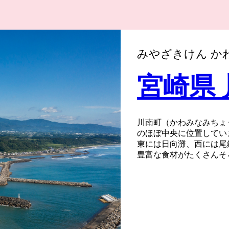
みやざきけん か
宮崎県
川南町（かわみなみちょう
のほぼ中央に位置してい
東には日向灘、西には尾
豊富な食材がたくさんそ
また、川南町は、かつて
住者が押し寄せ、着の身
旧農林省発行の「戦後開
地」の１つとしてあげら
身地が全都道府県に及ん
移住のまち”ならではと