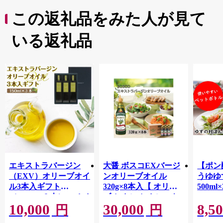
この返礼品をみた人が見て
いる返礼品
エキストラバージン
大醤 ボスコEXバージ
【ポン
（EXV）オリーブオイ
ンオリーブオイル
うゆゆ
ル3本入ギフト
320g×8本入【 オリー
500ml
（150ml×３本）スペイ
ブオイル オイル エキ
10,000
30,000
8,5
ン産
ストラバージンオリー
円
円
ブオイル エクストラ