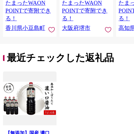
たまったWAON
たまったWAON
たまっ
バージン エキストラ
バージンオイル 調味
POINTで寄附でき
POINTで寄附でき
POI
料 高品質 ヘルシー サ
る！
る！
る！
ラダ パスタ 洋食 人気
香川県小豆島町
大阪府堺市
高知
おすすめ 送料無料 大
阪府 堺市】
最近チェックした返礼品
【無添加】国産 濃口