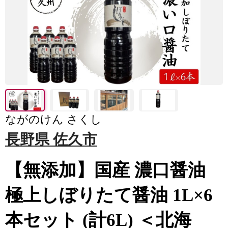
ながのけん さくし
長野県 佐久市
【無添加】国産 濃口醤油
極上しぼりたて醤油 1L×6
本セット (計6L) ＜北海