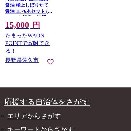
醤油 極上しぼりたて
醤油 1L×6本セット (計
6L) ＜北海道・沖縄・
15,000
離島配送不可＞【 醤
円
油 しょうゆ 調味料 濃
たまったWAON
い口醤油 こいくちし
ょうゆ 信州 長野県 佐
POINTで寄附でき
久市 】
る！
長野県佐久市
応援する自治体をさがす
エリアからさがす
キーワードからさがす