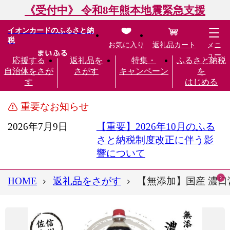
《受付中》 令和8年熊本地震緊急支援
イオンカードのふるさと納
税
お気に入り
返礼品カート
メニ
ュー
応援する
返礼品を
特集・
ふるさと納税
自治体をさが
さがす
キャンペーン
を
す
はじめる
重要なお知らせ
2026年7月9日
【重要】2026年10月のふる
さと納税制度改正に伴う影
響について
HOME
返礼品をさがす
【無添加】国産 濃口醤