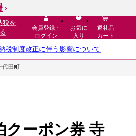
援
納税を
会員登録・
お気に
返礼品
る
ログイン
入り
カート
さと納税制度改正に伴う影響について
 千代田町
宿泊クーポン券 寺