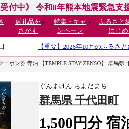
受付中》 令和8年熊本地震緊急支
体
返礼品を
特集・
キャ
ふるさと
さがす
ンペーン
はじめ
9日
【重要】2026年10月のふる
泊クーポン券 寺泊 【TEMPLE STAY ZENSO】 群馬県
ぐんまけん ちよだまち
群馬県 千代田町
1,500円分 