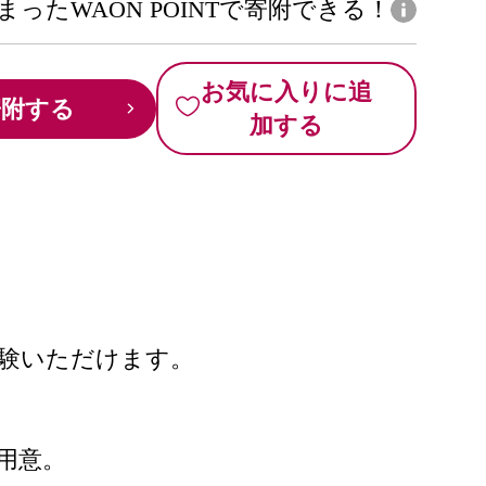
まったWAON POINTで寄附できる！
お気に入りに追
寄附する
加する
を体験いただけます。
。
用意。