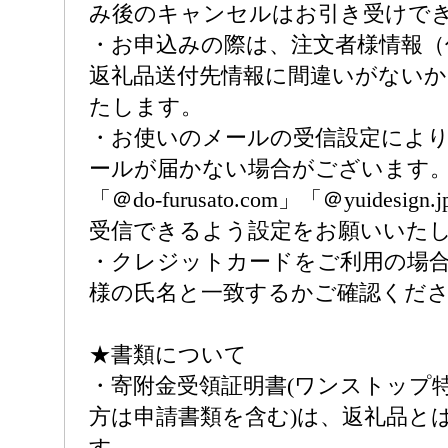
み後のキャンセルはお引き受けで
・お申込みの際は、注文者様情報（
返礼品送付先情報に間違いがない
たします。
・お使いのメールの受信設定によ
ールが届かない場合がございます
「＠do-furusato.com」「＠yuides
受信できるよう設定をお願いいた
・クレジットカードをご利用の場
様の氏名と一致するかご確認くだ
★書類について
・寄附金受領証明書(ワンストップ
方は申請書類を含む)は、返礼品と
す。