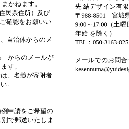
きまかねます。
先 結デザイン有
住民票住所）及び
〒988-8501 
かご確認をお願いい
9:00～17:00
年始 を除く）
り、自治体からのメ
TEL：050-3163-825
。
ign.jp」からのメールが
メールでのお問合
します。
kesennuma@yuidesi
合は、名義が寄附者
さい。
特例申請をご希望の
は別で郵送いたしま