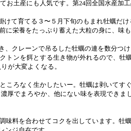
てお土産にも人気です。第24回全国水産加工
掛けて育てる３〜５月下旬のもまれ牡蠣だけ
前に栄養をたっぷり蓄えた大粒の身に、味
焚き、クレーンで吊るした牡蠣の連を数分つ
ンクトンを餌とする生き物が外れるので、牡
入りが大変よくなる。
ところなく生かしたいー。牡蠣は剥いてす
厚でまろやか、他にない味を表現できました。
調味料を合わせてコクを出しています。牡蠣
レンジ自在です。