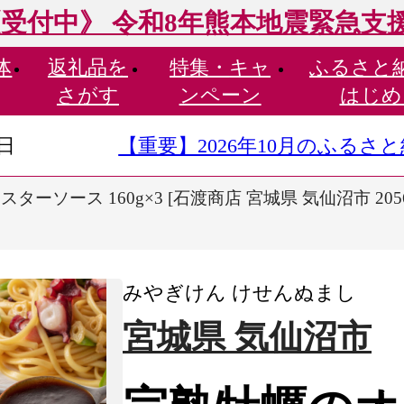
受付中》 令和8年熊本地震緊急支
体
返礼品を
特集・
キャ
ふるさと
さがす
ンペーン
はじめ
9日
【重要】2026年10月のふる
ーソース 160g×3 [石渡商店 宮城県 気仙沼市 205
みやぎけん けせんぬまし
宮城県 気仙沼市