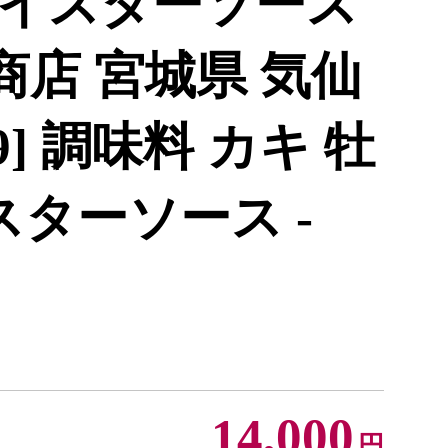
イスターソース
石渡商店 宮城県 気仙
69] 調味料 カキ 牡
スターソース -
14,000
円