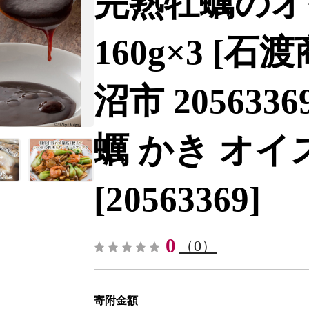
完熟牡蠣のオ
160g×3 [
沼市 205633
蠣 かき オイ
[20563369]
0
（0）
寄附金額