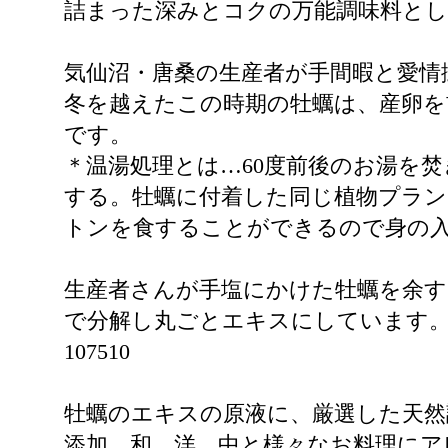
詰まった深みとコクの万能調味料とし
気仙沼・唐桑の生産者が手間暇と愛情
冬を越えたこの時期の牡蠣は、産卵を
です。
＊温湯処理とは…60度前後のお湯を
する。牡蠣に付着した同じ植物プラ
トンを食することができるので身の
生産者さんが手塩にかけた牡蠣を余す
で分解し丸ごとエキスにしています。濃
107510
牡蠣のエキスの原液に、厳選した天然
添加。和、洋、中と様々なお料理にア