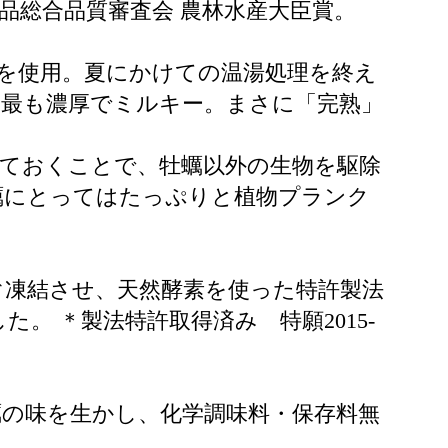
品総合品質審査会 農林水産大臣賞。
を使用。夏にかけての温湯処理を終え
も最も濃厚でミルキー。まさに「完熟」
けておくことで、牡蠣以外の生物を駆除
蠣にとってはたっぷりと植物プランク
ぐ凍結させ、天然酵素を使った特許製法
 ＊製法特許取得済み 特願2015-
の味を生かし、化学調味料・保存料無