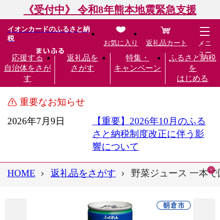
《受付中》 令和8年熊本地震緊急支援
イオンカードのふるさと納
税
お気に入り
返礼品カート
メニ
ュー
応援する
返礼品を
特集・
ふるさと納税
自治体をさが
さがす
キャンペーン
を
す
はじめる
重要なお知らせ
2026年7月9日
【重要】2026年10月のふる
さと納税制度改正に伴う影
響について
HOME
返礼品をさがす
野菜ジュース 一本で国