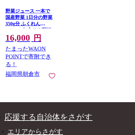
野菜ジュース 一本で
国産野菜 1日分の野菜
350g分 ふくれん
195g×20缶入り※配送
16,000
不可：北海道・沖縄・
円
離島 飲料類 野菜飲料
たまったWAON
にんじん 9種類の野菜
梅 まろやか
POINTで寄附でき
る！
福岡県朝倉市
応援する自治体をさがす
エリアからさがす