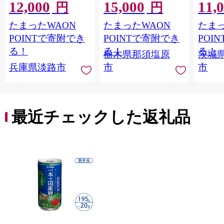
12,000
15,000
11,
ギフト トマト 野菜 ジ
Ｍ 爽
円
円
ュース 飲料 ドリンク
ジ 果汁
たまったWAON
たまったWAON
たまっ
健康 GABA 血圧 コレ
ンス 
ステロール】
ンド 
POINTで寄附でき
POINTで寄附でき
POI
庫 ド
る！
る！
る！
栃木県那須塩原
茨城
入れし
兵庫県淡路市
市
市
アタイ
き フ
子ども
田市】
最近チェックした返礼品