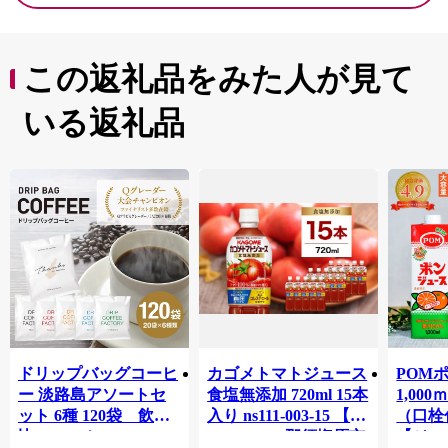
この返礼品をみた人が見て
いる返礼品
ドリップバッグコーヒ
カゴメトマトジュース
POM
ー 淡路島アソートセ
食塩無添加 720ml 15本
1,00
ット 6種 120袋 飲み
入り ns111-003-15 【
（口栓
比べ コーヒー
KAGOME 那須塩原市
【ジュ