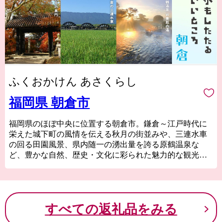
ふくおかけん あさくらし
福岡県 朝倉市
福岡県のほぼ中央に位置する朝倉市。鎌倉～江戸時代に
栄えた城下町の風情を伝える秋月の街並みや、三連水車
の回る田園風景、県内随一の湧出量を誇る原鶴温泉な
ど、豊かな自然、歴史・文化に彩られた魅力的な観光資
源が随所に点在します。ふるさと納税を5千円以上行う
と、朝倉市が誇る水と澄んだ空気、肥沃な土地により生
み出された果物・野菜・米などの農産物、ビール、加工
品等がお礼品としてもらえます。
すべての返礼品をみる