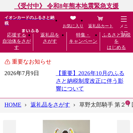
《受付中》 令和8年熊本地震緊急支援
イオンカードのふるさと納
税
お気に入り
返礼品カート
メニ
ュー
応援する
返礼品を
特集・
ふるさと納税
自治体をさが
さがす
キャンペーン
を
す
はじめる
重要なお知らせ
2026年7月9日
【重要】2026年10月のふる
さと納税制度改正に伴う影
響について
HOME
返礼品をさがす
草野太郎騎手 第２