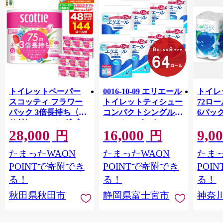
トイレットペーパー
0016-10-09 エリエール
トイレ
スコッティ フラワー
トイレットティシュー
72ロール
パック 3倍長持ち〈香
コンパクトシングル 8
6パック
り付〉4ロール(ダブ
ロール×8パック 64ロ
100m
28,000
16,000
9,0
ル)×12パック 日用品
ール 1.5倍巻 82.5m
FSC
円
円
最短翌日発送 [スコッ
トイレットペーパー
長巻タ
たまったWAON
たまったWAON
たまっ
ティ フラワーパック
シングル パルプ100％
100％
トイレットペーパー
香りつき 日用品 消耗
防災 
POINTで寄附でき
POINTで寄附でき
POI
日本製紙クレシア] 秋
品 備蓄
ペーパ
る！
る！
る！
田県秋田市
川県 
秋田県秋田市
静岡県富士宮市
神奈
トペー
活雑貨
れっと