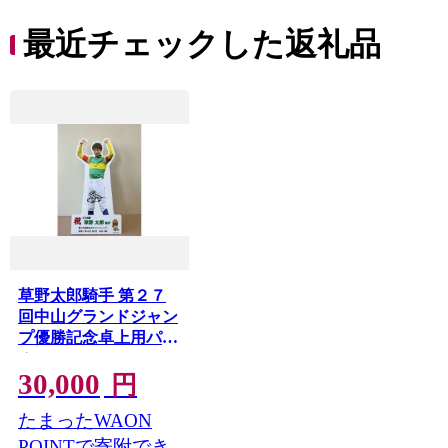
ち 長
便利 
最近チェックした返礼品
コ ト
ー 人
草野太郎騎手 第２７
回中山グランドジャン
プ優勝記念卓上用パネ
ル
30,000
円
たまったWAON
POINTで寄附でき