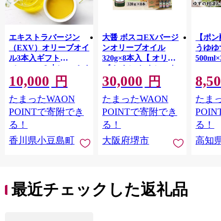
エキストラバージン
大醤 ボスコEXバージ
【ポン
（EXV）オリーブオイ
ンオリーブオイル
うゆゆ
ル3本入ギフト
320g×8本入【 オリー
500ml
（150ml×３本）スペイ
ブオイル オイル エキ
10,000
30,000
8,5
ン産
ストラバージンオリー
円
円
ブオイル エクストラ
たまったWAON
たまったWAON
たまっ
バージン エキストラ
バージンオイル 調味
POINTで寄附でき
POINTで寄附でき
POI
料 高品質 ヘルシー サ
る！
る！
る！
ラダ パスタ 洋食 人気
香川県小豆島町
大阪府堺市
高知
おすすめ 送料無料 大
阪府 堺市】
最近チェックした返礼品