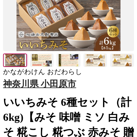
かながわけん おだわらし
神奈川県 小田原市
いいちみそ 6種セット（計
6kg)【みそ 味噌 ミソ 白み
そ 糀こし 糀つぶ 赤みそ 贈