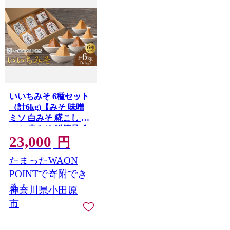
いいちみそ 6種セット
（計6kg)【みそ 味噌
ミソ 白みそ 糀こし 糀
つぶ 赤みそ 贈答品 合
23,000
わせ 箱根路 贈り物 大
円
容量 神奈川県 小田原
たまったWAON
市 】
POINTで寄附でき
る！
神奈川県小田原
市