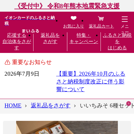
《受付中》 令和8年熊本地震緊急支援
イオンカードのふるさと納
税
お気に入り
返礼品カート
メニ
ュー
応援する
返礼品を
特集・
ふるさと納税
自治体をさが
さがす
キャンペーン
を
す
はじめる
重要なお知らせ
2026年7月9日
【重要】2026年10月のふる
さと納税制度改正に伴う影
響について
HOME
返礼品をさがす
いいちみそ 6種セット