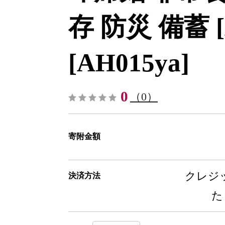
存 防災 備蓄 [A
[AH015ya]
0
（0）
寄附金額
クレジッ
決済方法
た