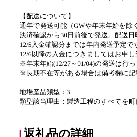
【配送について】
通年で発送可能（GWや年末年始を除
決済確認から30日前後で発送。配送
12/5入金確認分までは年内発送予定で
12/6以降の入金につきましてはお
※年末年始(12/27～01/04)の発送は
※長期不在等がある場合は備考欄に記
地場産品類型：3
類型該当理由：製造工程のすべてを町
返礼品の詳細