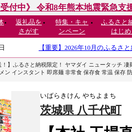
受付中》 令和8年熊本地震緊急支
体
返礼品を
特集・
キャ
ふるさと
さがす
ンペーン
はじめ
9日
【重要】2026年10月のふる
！】ふるさと納税限定！ ヤマダイ ニュータッチ 凄麺 (
 インスタント 即席麺 非常食 保存食 常温 保存 防災 備
いばらきけん やちよまち
茨城県 八千代町