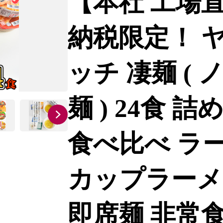
【本社 工場
納税限定！ 
ッチ 凄麺 (
麺 ) 24食 
食べ比べ ラ
カップラーメ
即席麺 非常食