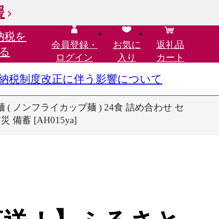
援
納税を
会員登録・
お気に
返礼品
る
ログイン
入り
カート
さと納税制度改正に伴う影響について
 ノンフライカップ麺 ) 24食 詰め合わせ セ
蓄 [AH015ya]