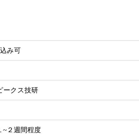
申込み可
ピークス技研
１~２週間程度