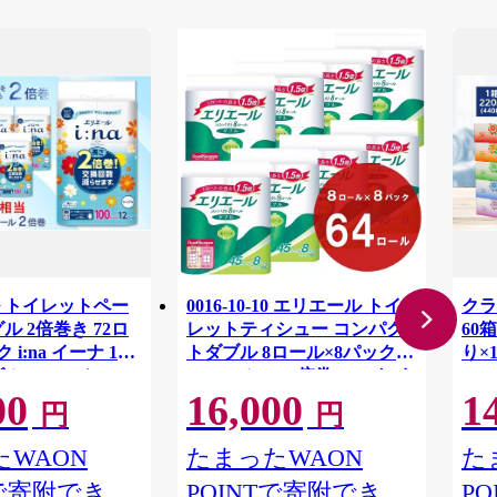
 トイレットペー
0016-10-10 エリエール トイ
クラ
ル 2倍巻き 72ロ
レットティシュー コンパク
60箱
 i:na イーナ 12
トダブル 8ロール×8パック
り×
ル・100ｍ） × 6
64ロール 1.5倍巻 45m トイ
00
16,000
1
用品 消耗品 新生活
レットペーパー ダブル パル
円
円
 愛媛県 四国中央市
プ100％ 香りつき 日用品 消
耗品 備蓄
WAON
たまったWAON
た
Tで寄附でき
POINTで寄附でき
P