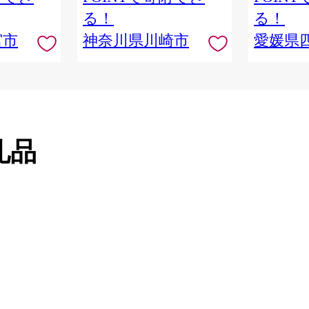
っとぺーぱー 長持ち 長巻き
る！
る！
まとめ 非常 便利 サステナブ
宮市
神奈川県川崎市
愛媛県
ル エコ トイレットペーパー
人気 おすすめ
礼品