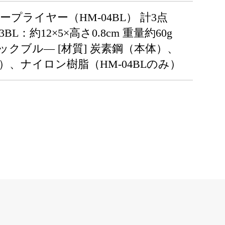
ープライヤー（HM-04BL） 計3点
3BL：約12×5×高さ0.8cm 重量約60g
ピーコックブル― [材質] 炭素鋼（本体）、
ナイロン樹脂（HM-04BLのみ）