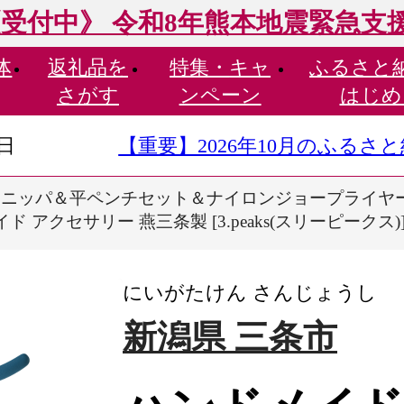
受付中》 令和8年熊本地震緊急支
体
返礼品を
特集・
キャ
ふるさと
さがす
ンペーン
はじめ
9日
【重要】2026年10月のふる
ッパ＆平ペンチセット＆ナイロンジョープライヤーセット HM-
クセサリー 燕三条製 [3.peaks(スリーピークス)]【
にいがたけん さんじょうし
新潟県 三条市