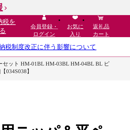
援
納税を
会員登録・
お気に
返礼品
る
ログイン
入り
カート
さと納税制度改正に伴う影響について
01BL HM-03BL HM-04BL BL ピ
034S038】