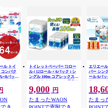
リエール トイ
トイレットペーパー 72ロー
エリエール
 コンパク
ル ( 12ロール × 6パック ) シ
パー シング
ル×8パック
ングル 100m コアレックス
ール 6パック
82.5m ト
FSCリサイクルロール長巻タ
Ｒ （シング
9,000
18,6
 シングル
イプ 再生紙 100％ 日用品 消
パック 日
円
円
りつき 日用品
耗品 防災 備蓄 トイレットペ
備蓄 防災
ーパー トイレ 神奈川県 川崎
ON
たまったWAON
たまった
市 トイレットペーパー 新生
附でき
POINTで寄附でき
POIN
活 生活雑貨 生活用品 といれ