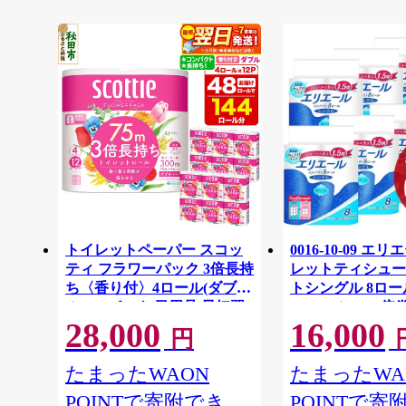
トイレットペーパー スコッ
0016-10-09 エ
ティ フラワーパック 3倍長持
レットティシュー
ち〈香り付〉4ロール(ダブ
トシングル 8ロー
ル)×12パック 日用品 最短翌
64ロール 1.5倍巻 
28,000
16,000
日発送 [スコッティ フラワー
イレットペーパー
円
パック トイレットペーパー
パルプ100％ 香
日本製紙クレシア] 秋田県秋
消耗品 備蓄
たまったWAON
たまったWA
田市
POINTで寄附でき
POINTで寄