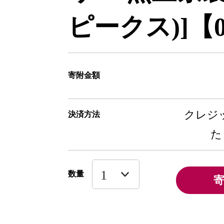
ピークス)]【0
寄附金額
クレジッ
決済方法
た
数量