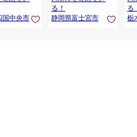
る！
る
四国中央市
静岡県富士宮市
栃