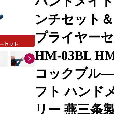
ハンドメイド
ンチセット＆
プライヤーセッ
HM-03BL HM
コックブル―
フト ハンド
リー 燕三条製 [