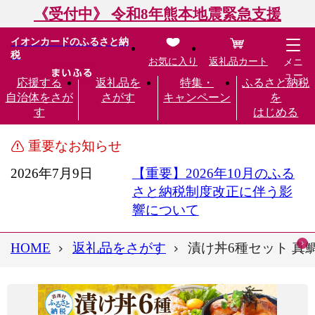
《受付中》 令和8年熊本地震緊急支援
イオンカードのふるさと納
税
お気に入り
返礼品カート
メニ
ュー
応援する
返礼品を
特集・
ふるさと納税
自治体をさが
さがす
キャンペーン
を
す
はじめる
重要なお知らせ
2026年7月9日
【重要】2026年10月のふる
さと納税制度改正に伴う影
響について
HOME
返礼品をさがす
漬け丼6種セット 真鯛