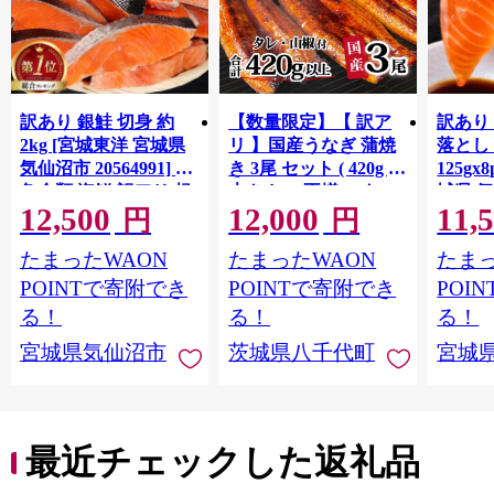
訳あり 銀鮭 切身 約
【数量限定】【 訳ア
訳あり
2kg [宮城東洋 宮城県
リ 】国産うなぎ 蒲焼
落とし 
気仙沼市 20564991] 鮭
き 3尾 セット ( 420g )
125gx
魚介類 海鮮 訳アリ 規
大きさ の不揃い タ
城県 
12,500
12,000
11,
格外 不揃い さけ サケ
レ・山椒付き ウナギ
20564
円
円
鮭切身 シャケ 切り身
鰻 ふぞろい 不揃い う
お刺し
たまったWAON
たまったWAON
たまっ
冷凍 家庭用 おかず 弁
な重 ひつまぶし 人気
生 生
当 支援 サーモン 銀鮭
茨城 八千代町 ふるさ
鮭 銀鮭
POINTで寄附でき
POINTで寄附でき
POI
切り身 魚 わけあり
と納税 冷凍 [SF951ya]
介
る！
る！
る！
宮城県気仙沼市
茨城県八千代町
宮城
最近チェックした返礼品