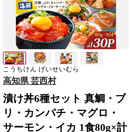
こうちけん げいせいむら
高知県 芸西村
漬け丼6種セット 真鯛・ブ
リ・カンパチ・マグロ・
サーモン・イカ 1食80g×計