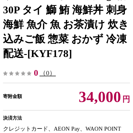
30P タイ 鰤 鮪 海鮮丼 刺身
海鮮 魚介 魚 お茶漬け 炊き
込みご飯 惣菜 おかず 冷凍
配送-[KYF178]
0
（0）
34,000
寄附金額
円
決済方法
クレジットカード、AEON Pay、WAON POINT