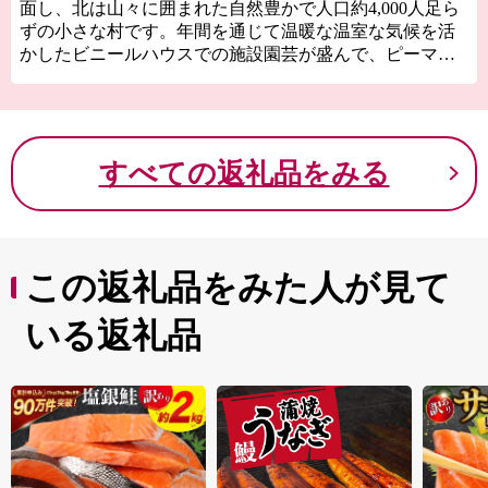
面し、北は山々に囲まれた自然豊かで人口約4,000人足ら
ずの小さな村です。年間を通じて温暖な温室な気候を活
かしたビニールハウスでの施設園芸が盛んで、ピーマン
やナス、花卉などが栽培されています。これらの野菜や
村の伝統技術である「製糖作業」によってつくられる白
玉糖などが有名です。また、プロゴルフツアーが行われ
るゴルフ場、「黒潮カントリークラブ」「土佐カントリ
すべての返礼品をみる
ークラブ」の２つがあるゴルフの村でもあります。
この返礼品をみた人が見て
いる返礼品