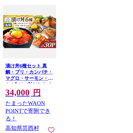
漬け丼6種セット 真
鯛・ブリ・カンパチ・
マグロ・サーモン・イ
カ 1食80g×計30P タイ
34,000
鰤 鮪 海鮮丼 刺身 海鮮
円
魚介 魚 お茶漬け 炊き
たまったWAON
込みご飯 惣菜 おかず
冷凍 配送
POINTで寄附でき
る！
高知県芸西村