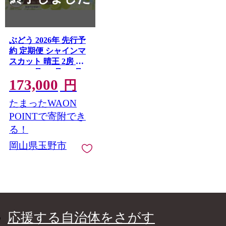
ぶどう 2026年 先行予
約 定期便 シャインマ
スカット 晴王 2房 約
1.2kg 7月・8月・9月・
173,000
10月 4回発送 岡山県産
円
種無し 皮ごと食べる
たまったWAON
みずみずしい 甘い 瀬
戸内 晴れの国 おかや
POINTで寄附でき
ま 果物大国 満天フル
る！
ーツ
岡山県玉野市
応援する自治体をさがす