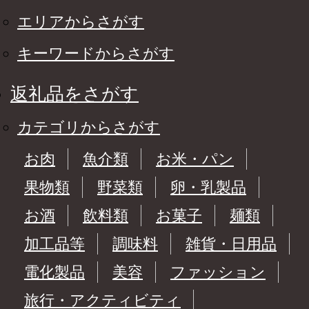
エリアからさがす
キーワードからさがす
返礼品をさがす
カテゴリからさがす
お肉
魚介類
お米・パン
果物類
野菜類
卵・乳製品
お酒
飲料類
お菓子
麺類
加工品等
調味料
雑貨・日用品
電化製品
美容
ファッション
旅行・アクティビティ