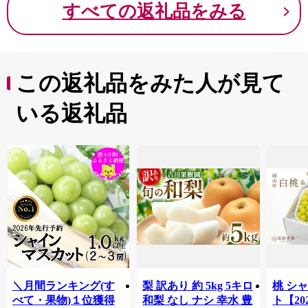
すべての返礼品をみる
この返礼品をみた人が見て
いる返礼品
＼月間ランキング(す
梨 訳あり 約 5kg 5キロ
桃 シ
べて・果物)１位獲得
和梨 なし ナシ 幸水 豊
ト【2