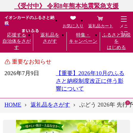
《受付中》 令和8年熊本地震緊急支援
イオンカードのふるさと納
税
お気に入り
返礼品カート
メニ
ュー
応援する
返礼品を
特集・
ふるさと納税
自治体をさが
さがす
キャンペーン
を
す
はじめる
重要なお知らせ
2026年7月9日
【重要】2026年10月のふる
さと納税制度改正に伴う影
響について
HOME
返礼品をさがす
ぶどう 2026年 先