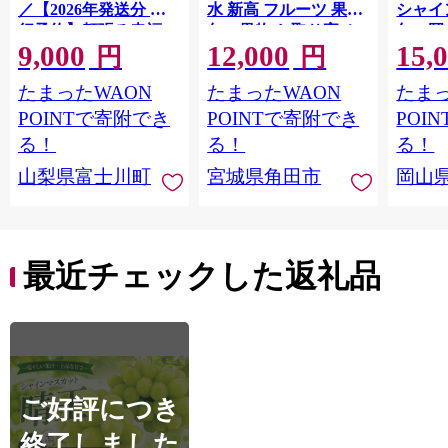
／【2026年発送分 先
水 新高 フルーツ 果物
シャイ
行予約】頬張る幸福
旬の果物 お取り寄せ
旬の岡山
9,000
12,000
15,
感 〜緑の宝石・ シ
グルメ 美味しい 甘い
品｜ 
円
円
ャインマスカット 〜
人気 おすすめ 吉川果
もも 桃 
たまったWAON
たまったWAON
たまっ
１ｋｇ以上（２〜３
樹園 宮城県 角田市
旬 シ
房） フルーツ 山梨県
【先行予約（2026年発
ト 果物
POINTで寄附でき
POINTで寄附でき
POI
産 果物 くだもの シャ
送分）】
ーチ 
る！
る！
る！
イン マスカット ぶど
限定 令
山梨県富士川町
宮城県角田市
岡山
う ブドウ 葡萄 大粒 種
mom
なし 先行予約 富士川
ット 
町 10000円 一万円
白桃 
9000円 九千円
マスカ
フルー
最近チェックした返礼品
ット 
【hnds
ご好評につき
終了しました