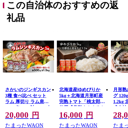
犯や重罪犯を収容するために、全国で３番目、北海道で
この自治体のおすすめの返
は最初にシベツブト（現在の月形町）に設置されまし
た。
礼品
この集治監の囚人による農地開墾や道路開削などが礎
となり、今日の月形町があります。
月形町は樺戸集治監の設置とともに誕生し、石狩川を母
なる川として、肥沃な耕地と自然環境に恵まれた静かな
農村として発展してきました。
基幹産業は農業で、昭和４０年代半ばには、それまで
稲作中心であった農業に花き栽培が導入され、現在では
メロンやスイカ、トマト、カボチャなどの果菜や野菜の
栽培も盛んに行われています。
ふるさと納税で月形町を応援してくださった方へ、月
形町自慢の品を堪能していただきたいと思います。
さかいのジンギスカン
北海道産ゆめぴりか
月形熟
3種 食べ比べ セット
5kg＋北海道月形町産
グ 120g
ラム 厚切り ラム肩ロ
完熟トマト「桃太郎」
1.2k
ース 各500g 計1.5kg 肉
使用『月形まんまるト
式会社
20,000
16,000
28,
焼肉 BBQ ジンギスカ
マト』3本 米 お米 果
冷凍 
円
円
ン 味付き 子羊 お肉 成
汁飲料 野菜飲料 トマ
せ 和牛
たまったWAON
たまったWAON
たまっ
吉思汗 羊 羊肉 ジビエ
トジュース
当 ラン