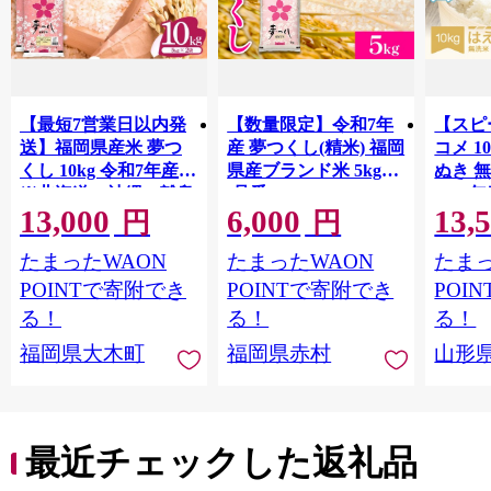
【最短7営業日以内発
【数量限定】令和7年
【スピ
送】福岡県産米 夢つ
産 夢つくし(精米) 福岡
コメ 10
くし 10kg 令和7年産
県産ブランド米 5kg
ぬき 
※北海道・沖縄・離島
(品番:3X10R7)
2025年
13,000
6,000
13,
hamxa
は配送不可 |【精米 単
円
円
一米 単一原料米 7年産
たまったWAON
たまったWAON
たまっ
国産 お米 ブランド米
5kg × 2 ゆめつくし】
POINTで寄附でき
POINTで寄附でき
POI
CY009_01
る！
る！
る！
福岡県大木町
福岡県赤村
山形
最近チェックした返礼品