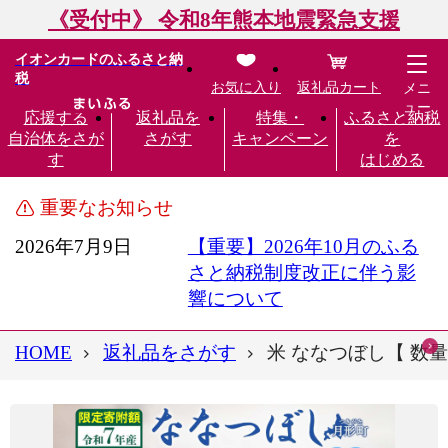
《受付中》 令和8年熊本地震緊急支援
イオンカードのふるさと納
税
お気に入り
返礼品カート
メニ
ュー
応援する
返礼品を
特集・
ふるさと納税
自治体をさが
さがす
キャンペーン
を
す
はじめる
重要なお知らせ
2026年7月9日
【重要】2026年10月のふる
さと納税制度改正に伴う影
響について
HOME
返礼品をさがす
米 ななつぼし【 数量限