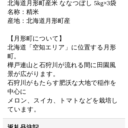
北海道月形町産米 ななつぼし 5kg×3袋
名称：精米
産地：北海道月形町産
【月形町について】
北海道「空知エリア」に位置する月形
町。
樺戸連山と石狩川が流れる間に田園風
景が広がります。
石狩川がもたらす肥沃な大地で稲作を
中心に
メロン、スイカ、トマトなどを栽培し
ています。
返礼品注記