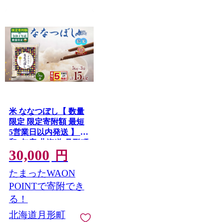
米 ななつぼし【 数量
限定 限定寄附額 最短
5営業日以内発送 】 令
和7年産 北海道 月形町
30,000
産 15kg(5kg×3袋) 白米
円
お米 こめ コメ おこめ
たまったWAON
最短配送 特A 北海道
産 北海道米
POINTで寄附でき
る！
北海道月形町