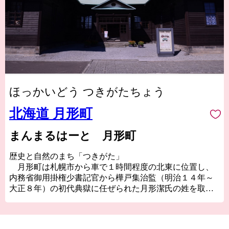
ほっかいどう つきがたちょう
北海道 月形町
まんまるはーと 月形町
歴史と自然のまち「つきがた」
月形町は札幌市から車で１時間程度の北東に位置し、
内務省御用掛権少書記官から樺戸集治監（明治１４年～
大正８年）の初代典獄に任ぜられた月形潔氏の姓を取
り、明治１４年７月１日、空知支庁管内第1号の村として
誕生しました。
樺戸集治監は、明治維新後の新政府が全国多数の国事