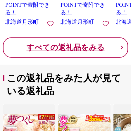
詰め合わせ 時短 パー
かず 
POINTで寄附でき
POINTで寄附でき
POI
ティー お取り寄せ 肉
ー 焼
る！
る！
る！
のさかい 酒井畜産 送
トドア
北海道月形町
北海道月形町
北海
料無料 北海道 月形
すべての返礼品をみる
この返礼品をみた人が見て
いる返礼品