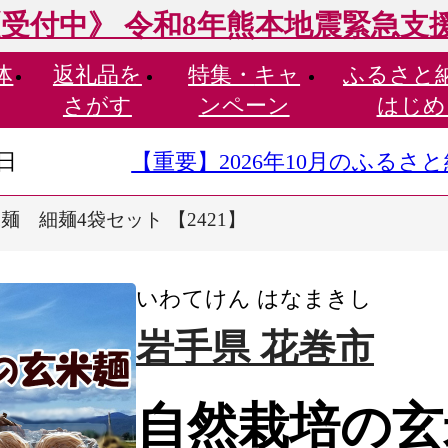
受付中》 令和8年熊本地震緊急支
体
返礼品を
特集・
キャ
ふるさと
さがす
ンペーン
はじめ
9日
【重要】2026年10月のふる
 細麺4袋セット 【2421】
いわてけん はなまきし
岩手県 花巻市
自然栽培の玄