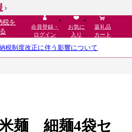
援
納税を
会員登録・
お気に
返礼品
る
ログイン
入り
カート
さと納税制度改正に伴う影響について
米麺 細麺4袋セ