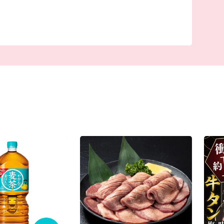
ししおどり）などの郷土芸能、日本三大杜氏のひ
さき織り等の優れた技術が多く伝えられていま
いわて花巻空港」を有する緑の町に舞い降りてく
おります。