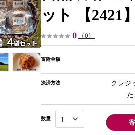
ット 【2421】-
0
（0）
寄附金額
クレジッ
決済方法
た
数量