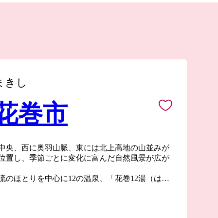
まきし
 花巻市
中央、西に奥羽山脈、東には北上高地の山並みが
位置し、季節ごとに変化に富んだ自然風景が広が
流のほとりを中心に12の温泉、「花巻12湯（はな
あり、立ちのぼる湯けむりの向こう側に、目の前
の情緒豊かな風景が広がります。
郎などの世界的に知られる先人を輩出するととも