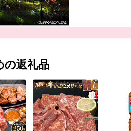
に、早池峰神楽や鹿踊（
とつである南部杜氏や、
す。岩手県唯一の空港「
ださることをお持ちして
めの返礼品