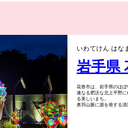
いわてけん はな
岩手県
花巻市は、岩手県のほぼ
連なる肥沃な北上平野に
る美しいまち。
奥羽山脈に源を発する清
まきじゅうにとう）」が
を流れる清流と四季折々
また、宮沢賢治や萬鉄五