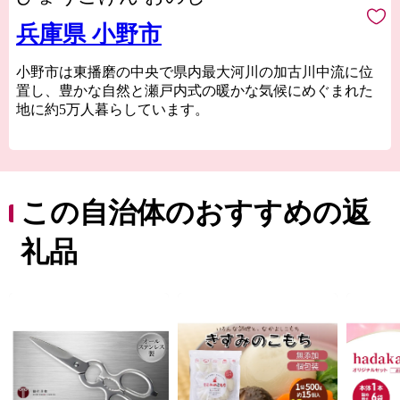
兵庫県 小野市
小野市は東播磨の中央で県内最大河川の加古川中流に位
置し、豊かな自然と瀬戸内式の暖かな気候にめぐまれた
地に約5万人暮らしています。
夏には一面に咲き誇る「ヒマワリ」日本を代表するそろ
ばんなどの伝統工芸品、肥よくな大地が育てた新鮮な農
産物など小野市には皆さまにお伝えしたい魅力がたっぷ
りと詰まっています。
この自治体のおすすめの返
そんな小野市の魅力をふるさと納税を通じて知っていた
礼品
だき、小野市の豊かさ人の優しさに触れていただければ
幸いです。