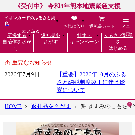
《受付中》 令和8年熊本地震緊急支援
イオンカードのふるさと納
税
お気に入り
返礼品カート
メニ
ュー
応援する
返礼品を
特集・
ふるさと納税
自治体をさが
さがす
キャンペーン
を
す
はじめる
重要なお知らせ
2026年7月9日
【重要】2026年10月のふる
さと納税制度改正に伴う影
響について
HOME
返礼品をさがす
餅 きすみのこもち 12