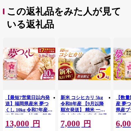
この返礼品をみた人が見て
いる返礼品
【最短7営業日以内発
新米 コシヒカリ 5kg
【数量
送】福岡県産米 夢つ
令和8年産 【9月以降
産 夢つ
くし 10kg 令和7年産
順次発送】 精米 一等
県産ブラ
※北海道・沖縄・離島
米 白米 米 お米 先行予
(品番:3
13,000
7,000
6,0
は配送不可 |【精米 単
約 数量 限定 こしひか
円
円
一米 単一原料米 7年産
り 5キロ 米5kg ごはん