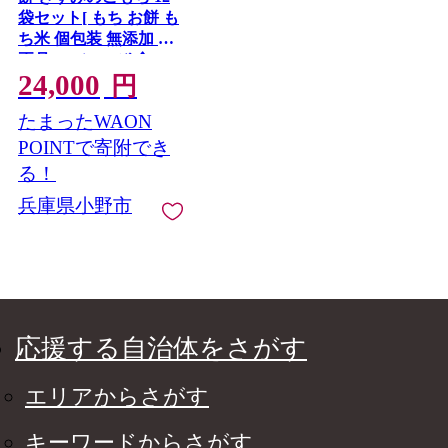
袋セット[ もち お餅 も
ち米 個包装 無添加 お
正月 ] コシ のび 食べ
24,000
やすい 小ぶり 半年以
円
上 保存 可能 安心 安全
たまったWAON
POINTで寄附でき
る！
兵庫県小野市
応援する自治体をさがす
エリアからさがす
キーワードからさがす