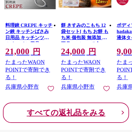
料理鋏 CREPE キッチ
餅 きすみのこもち 12
ボディ
ン鋏 キッチンばさみ
袋セット[ もち お餅 も
hadak
日用品 キッチンツー
ち米 個包装 無添加 お
液体タ
ル キッチン用品
正月 ] コシ のび 食べ
480m
21,000
24,000
9,0
やすい 小ぶり 半年以
360m
円
円
上 保存 可能 安心 安全
ア ボ
たまったWAON
たまったWAON
たまっ
レッシ
香り 
POINTで寄附でき
POINTで寄附でき
POI
ス用品
る！
る！
る！
い ボデ
兵庫県小野市
兵庫県小野市
兵庫
ライオ
鹸 兵
すべての返礼品をみる