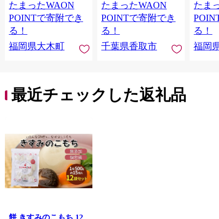
たまったWAON
たまったWAON
たまっ
国産 お米 ブランド米
こめ コメ はくまい お
5kg × 2 ゆめつくし】
米マイスター 厳選 予
POINTで寄附でき
POINTで寄附でき
POI
CY009_01
約 白飯 ※ okome kome
る！
る！
る！
おむすび おにぎり 国
福岡県大木町
千葉県香取市
福岡
産 飯 おこめ 取り寄せ
弁当 家計応援 千葉県
産 R8 2026年 産 千葉
千葉県 香取市
最近チェックした返礼品
餅 きすみのこもち 12