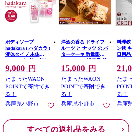
ボディソープ
洋酒の香る ドライフ
料理鋏 
hadakara ( ハダカラ )
ルーツ と ナッツ の バ
ン鋏 
液体タイプ 本体
ターケーキ 数量限定
日用品
480ml×1本, 詰め替え
［ スイーツ 洋菓子 焼
ル キ
9,000
15,000
21,
360ml×6袋 モイストケ
菓子 ケーキ 常温 大人
円
円
ア ボディーソープ フ
大人のケーキ ブラン
たまったWAON
たまったWAON
たまっ
レッシュフローラルの
デー ラム酒 焼き菓子
香り 日用品 消耗品 バ
ギフト ]
POINTで寄附でき
POINTで寄附でき
POI
ス用品 大容量 いい 匂
る！
る！
る！
い ボディ 保湿 LION
兵庫県小野市
兵庫県小野市
兵庫
ライオン 液体石鹸 石
鹸 兵庫 兵庫県 小野市
すべての返礼品をみる