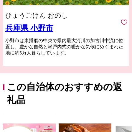
ひょうごけん おのし
兵庫県 小野市
小野市は東播磨の中央で県内最大河川の加古川中流に位
置し、豊かな自然と瀬戸内式の暖かな気候にめぐまれた
地に約5万人暮らしています。
夏には一面に咲き誇る「ヒマワリ」日本を代表するそろ
ばんなどの伝統工芸品、肥よくな大地が育てた新鮮な農
産物など小野市には皆さまにお伝えしたい魅力がたっぷ
りと詰まっています。
この自治体のおすすめの返
そんな小野市の魅力をふるさと納税を通じて知っていた
礼品
だき、小野市の豊かさ人の優しさに触れていただければ
幸いです。