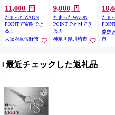
100％ 高評価 人気急上
100m コアレックス
ク i:n
11,000
9,000
18,
昇 まとめ買い 日用品
FSCリサイクルロール
（シン
円
円
常備品 てぃっしゅ 備
長巻タイプ 再生紙
× 6パ
たまったWAON
たまったWAON
たまっ
蓄 防災 箱なし】
100％ 日用品 消耗品
品 新生
010B1754
防災 備蓄 トイレット
媛県 
POINTで寄附でき
POINTで寄附でき
POI
ペーパー トイレ 神奈
る！
る！
る！
愛媛
川県 川崎市 トイレッ
大阪府泉佐野市
神奈川県川崎市
市
トペーパー 新生活 生
活雑貨 生活用品 とい
れっとぺーぱー 長持
ち 長巻き まとめ 非常
便利 サステナブル エ
最近チェックした返礼品
コ トイレットペーパ
ー 人気 おすすめ