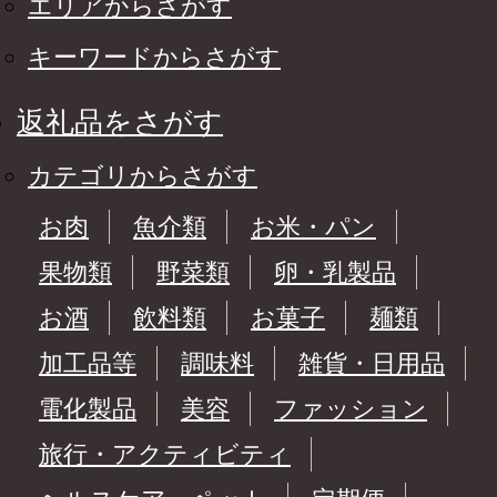
エリアからさがす
キーワードからさがす
返礼品をさがす
カテゴリからさがす
お肉
魚介類
お米・パン
果物類
野菜類
卵・乳製品
お酒
飲料類
お菓子
麺類
加工品等
調味料
雑貨・日用品
電化製品
美容
ファッション
旅行・アクティビティ