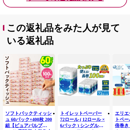
この返礼品をみた人が見て
いる返礼品
ソフトパックティッシ
トイレットペーパー
エリエ
ュ 60パック×400枚 200
72ロール ( 12ロール ×
トペー
組【ピュアパルプ
6パック ) シングル
倍巻き 