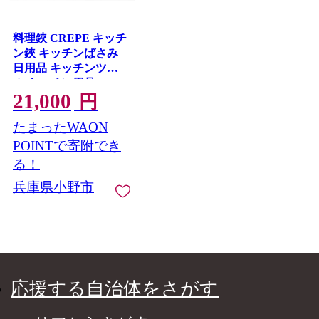
料理鋏 CREPE キッチ
ン鋏 キッチンばさみ
日用品 キッチンツー
ル キッチン用品
21,000
円
たまったWAON
POINTで寄附でき
る！
兵庫県小野市
応援する自治体をさがす