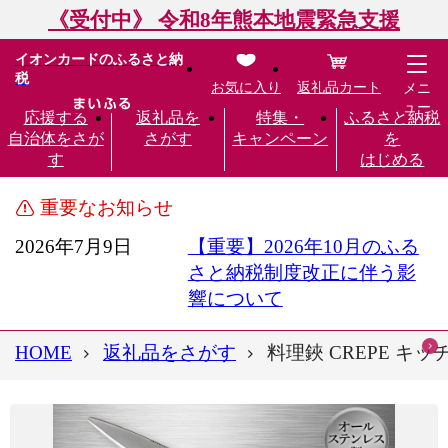
《受付中》 令和8年熊本地震緊急支援
イオンカードのふるさと納
税
お気に入り
返礼品カート
メニ
ュー
応援する
返礼品を
特集・
ふるさと納税
自治体をさが
さがす
キャンペーン
を
す
はじめる
重要なお知らせ
2026年7月9日
【重要】2026年10月のふる
さと納税制度改正に伴う影
響について
HOME
返礼品をさがす
料理鋏 CREPE キ