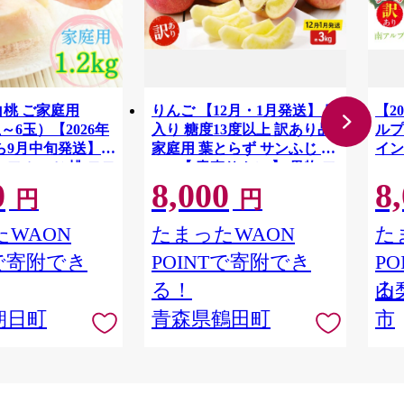
白桃 ご家庭用
りんご 【12月・1月発送】 蜜
【2
3玉～6玉）【2026年
入り 糖度13度以上 訳あり品
ルプ
ら9月中旬発送】
家庭用 葉とらず サンふじ 約
イン
 フルーツ 桃 モモ
3kg 【 青森りんご 】 果物 フ
1.
0
8,000
8
ALP
料無料
ルーツ 産地直送 糖度測定 褐
円
円
変 チェック 贈り物 年末 挨拶
WAON
たまったWAON
た
Tで寄附でき
POINTで寄附でき
P
る！
る
山
朝日町
青森県鶴田町
市