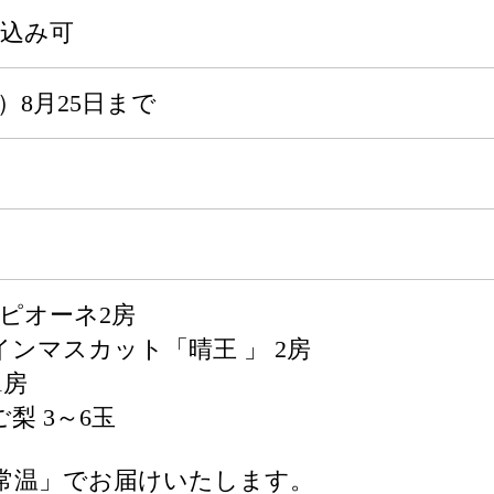
申込み可
年）8月25日まで
ピオーネ2房
インマスカット「晴王 」 2房
1房
梨 3～6玉
常温」でお届けいたします。