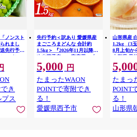
「ノンスト
先行予約＜訳あり 愛媛県産
山形県産 
られまし
まごころまどんな 合計約
1.2kg （
発送先行予約
1.5kg＞ 『2026年11月以降順
8月上旬か
シャインマ
次出荷予定』ご家庭用 ご自
山形県 果物
5,000
5,00
上（2～3
宅用 紅まどんな マドンナ お
もも 夏 送
円
円
送
試し わけあり 果物 柑橘 フル
ーツ 高級 国産 濃厚 果汁 産
ON
たまったWAON
たまった
地直送 ミヤモトオレンジガ
附でき
POINTで寄附でき
POIN
ーデン 愛媛県 西予市【常
温】
る！
る！
ルプス
愛媛県西予市
山形県