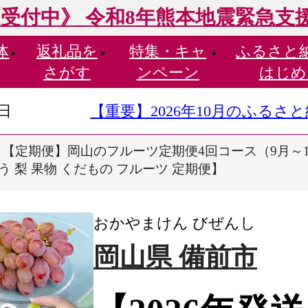
受付中》 令和8年熊本地震緊急支
体
返礼品を
特集・
キャ
ふるさと
さがす
ンペーン
はじめ
9日
【重要】2026年10月のふる
送】【定期便】岡山のフルーツ定期便4回コース（9月～
う 梨 果物 くだもの フルーツ 定期便】
おかやまけん びぜんし
岡山県 備前市