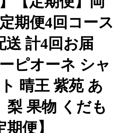
送】【定期便】岡
定期便4回コース
配送 計4回お届
ーピオーネ シャ
 晴王 紫苑 あ
 梨 果物 くだも
定期便】