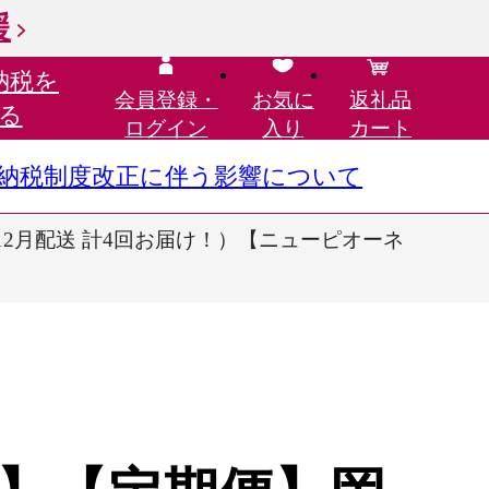
援
納税を
会員登録・
お気に
返礼品
る
ログイン
入り
カート
さと納税制度改正に伴う影響について
12月配送 計4回お届け！）【ニューピオーネ