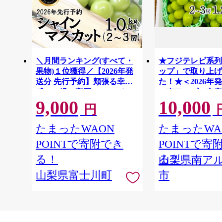
＼月間ランキング(すべて・
★フジテレビ系列
果物)１位獲得／【2026年発
ップ」で取り上げ
送分 先行予約】頬張る幸福
た！★＜2026年
感 〜緑の宝石・ シャイン
＞南アルプス市産
9,000
10,000
マスカット 〜 １ｋｇ以上
スカット1.2kg以
円
（２〜３房） フルーツ 山梨
房） クール便発
ALPAG007
県産 果物 くだもの シャイン
たまったWAON
たまったWA
マスカット ぶどう ブドウ 葡
POINTで寄附でき
POINTで寄
萄 大粒 種なし 先行予約 富士
川町 10000円 一万円 9000円
る！
る！
山梨県南ア
九千円
山梨県富士川町
市