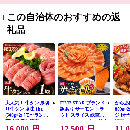
る生鮮カツオなどの海産物のほか、地元特産の農産物や
Ｂ級グルメとして
人気の気仙沼ホルモンなどがあり、美食の街としての一
この自治体のおすすめの返
面も持っています。
東日本大震災では大きな被害を受けましたが、温かい御
礼品
支援により一歩ずつ復興の道を歩んでいます。「世界と
繋がる港町」を目指して進む気仙沼市を応援してくださ
い。
大人気！ 牛タン 厚切
FIVE STAR ブランド
からあ
り牛タン 塩味 1kg
訳あり サーモン トラ
800g×
(500g×2) [モ〜ランド
ウト スライス 総重量
ジ [オ
宮城県 気仙沼市
1kg 200g×5p [カネダイ
沼市 20
16,000
12,500
11,
20564660] 肉 牛肉 精肉
宮城県 気仙沼市
冷凍 
円
円