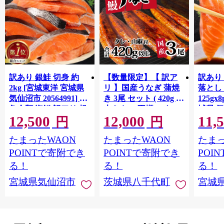
訳あり 銀鮭 切身 約
【数量限定】【 訳ア
訳あり
2kg [宮城東洋 宮城県
リ 】国産うなぎ 蒲焼
落とし 
気仙沼市 20564991] 鮭
き 3尾 セット ( 420g )
125gx
魚介類 海鮮 訳アリ 規
大きさ の不揃い タ
城県 
12,500
12,000
11,
格外 不揃い さけ サケ
レ・山椒付き ウナギ
20564
円
円
鮭切身 シャケ 切り身
鰻 ふぞろい 不揃い う
お刺し
たまったWAON
たまったWAON
たまっ
冷凍 家庭用 おかず 弁
な重 ひつまぶし 人気
生 生
当 支援 サーモン 銀鮭
茨城 八千代町 ふるさ
鮭 銀鮭
POINTで寄附でき
POINTで寄附でき
POI
切り身 魚 わけあり
と納税 冷凍 [SF951ya]
介
る！
る！
る！
宮城県気仙沼市
茨城県八千代町
宮城