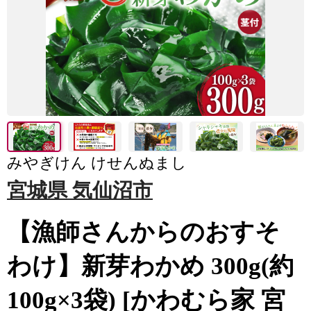
みやぎけん けせんぬまし
宮城県 気仙沼市
【漁師さんからのおすそ
わけ】新芽わかめ 300g(約
100g×3袋) [かわむら家 宮