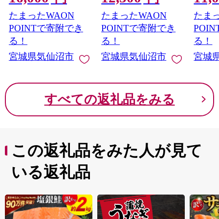
牛たん 牛タン塩 牛た
20565178] 魚 魚介類 刺
調理 
たまったWAON
たまったWAON
たまっ
ん塩 冷凍 焼肉 BBQ ア
身 小分け 冷凍 鮭 さけ
み から
ウトドア バーベキュ
海鮮 切り落とし 生食
凍食品
POINTで寄附でき
POINTで寄附でき
POI
ー 厚切り タン
用 真空パック さけ サ
かず 
る！
る！
る！
ケ 食品 生食 サーモン
まみ 
宮城県気仙沼市
宮城県気仙沼市
宮城
トラウト 手巻き寿司
丼 海鮮丼 カルパッチ
ョ 個包装 お刺身
すべての返礼品をみる
この返礼品をみた人が見て
いる返礼品