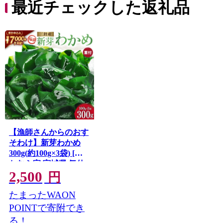
最近チェックした返礼品
【漁師さんからのおす
そわけ】新芽わかめ
300g(約100g×3袋) [か
わむら家 宮城県 気仙
2,500
沼市 20564375] わかめ
円
ワカメ 若芽 海藻 国産
たまったWAON
三陸 味噌汁 小分け 三
陸わかめ
POINTで寄附でき
る！