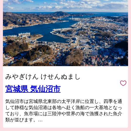
みやぎけん けせんぬまし
宮城県 気仙沼市
気仙沼市は宮城県北東部の太平洋岸に位置し、四季を通
して静穏な気仙沼港は各地へ赴く漁船の一大基地となっ
ており、魚市場には三陸沖や世界の海で漁獲された魚介
類が並びます。
気仙沼の代名詞ともいえるフカヒレや水揚げ日本一を誇