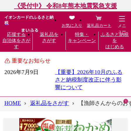
《受付中》 令和8年熊本地震緊急支援
イオンカードのふるさと納
税
お気に入り
返礼品カート
メニ
ュー
応援する
返礼品を
特集・
ふるさと納税
自治体をさが
さがす
キャンペーン
を
す
はじめる
重要なお知らせ
2026年7月9日
【重要】2026年10月のふる
さと納税制度改正に伴う影
響について
HOME
返礼品をさがす
【漁師さんからのおすそわ