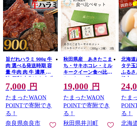
旨だれハラミ 900g 牛
秋田県産 あきたこま
北海道
肉 選べる発送時期 容
ち・サキホコレ・ミル
タテ玉
量 牛肉 肉 牛 濃厚 旨
キークイーン食べ比べ
ふるさ
味 便利 小分け お肉 牛
セット 3箱
帆立 F4
7,000
19,000
24,
肉 ハラミ 牛ハラミ 冷
円
円
凍 送料無料 近藤精肉
たまったWAON
たまったWAON
たまっ
店 7-044
POINTで寄附でき
POINTで寄附でき
POI
る！
る！
る！
奈良県奈良市
秋田県井川町
北海