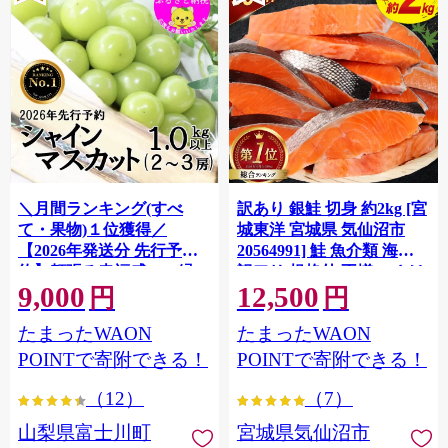
＼月間ランキング(すべ
訳あり 銀鮭 切身 約2kg [宮
て・果物)１位獲得／
城東洋 宮城県 気仙沼市
【2026年発送分 先行予
20564991] 鮭 魚介類 海鮮
約】頬張る幸福感 〜緑の
訳アリ 規格外 不揃い さけ
9,000
12,500
宝石・ シャインマスカッ
サケ 鮭切身 シャケ 切り身
円
円
ト 〜 １ｋｇ以上（２〜３
冷凍 家庭用 おかず 弁当 支
たまったWAON
たまったWAON
房） フルーツ 山梨県産 果
援 サーモン 銀鮭切り身 魚
物 くだもの シャイン マス
わけあり
POINTで寄附できる！
POINTで寄附できる！
カット ぶどう ブドウ 葡萄
（12）
（7）
大粒 種なし 先行予約 富士
川町 10000円 一万円 9000
山梨県富士川町
宮城県気仙沼市
円 九千円