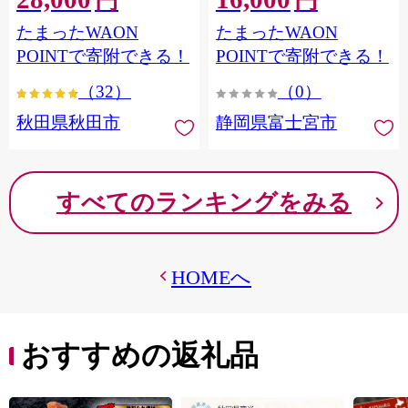
円
円
フラワーパック トイレッ
シングル パルプ100％ 香り
たまったWAON
たまったWAON
トペーパー 日本製紙クレ
つき 日用品 消耗品 備蓄
シア] 秋田県秋田市
POINTで寄附できる！
POINTで寄附できる！
（32）
（0）
秋田県秋田市
静岡県富士宮市
すべてのランキングをみる
HOMEへ
おすすめの返礼品