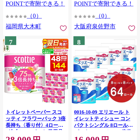
CY009_01
POINTで寄附できる！
POINTで寄附できる！
（0）
（0）
福岡県大木町
大阪府泉佐野市
7
8
トイレットペーパー スコ
0016-10-09 エリエール ト
ッティ フラワーパック 3倍
イレットティシュー コン
長持ち〈香り付〉4ロール
パクトシングル 8ロール×8
(ダブル)×12パック 日用品
パック 64ロール 1.5倍巻
28,000
16,000
最短翌日発送 [スコッティ
82.5m トイレットペーパー