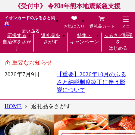
《受付中》 令和8年熊本地震緊急支援
イオンカードのふるさと納
税
お気に入り
返礼品カート
メニ
ュー
応援する
返礼品を
特集・
ふるさと納税
自治体をさが
さがす
キャンペーン
を
す
はじめる
重要なお知らせ
2026年7月9日
【重要】2026年10月のふる
さと納税制度改正に伴う影
響について
HOME
返礼品をさがす