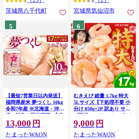
（25）
（2）
茨城県八千代町
宮城県気仙沼市
5
6
【最短7営業日以内発送】
むきえび 総量 1.7kg 特大
福岡県産米 夢つくし 10kg
5Lサイズ【下処理不要 小
令和7年産 ※北海道・沖
分け 850g×2P 訳あり サイ
縄・離島は配送不可 |【精
ズ不揃い バナメイエビ バ
13,000
9,000
米 単一米 単一原料米 7年
ラ凍結】 G4142
円
円
産 国産 お米 ブランド米
たまったWAON
たまったWAON
5kg × 2 ゆめつくし】