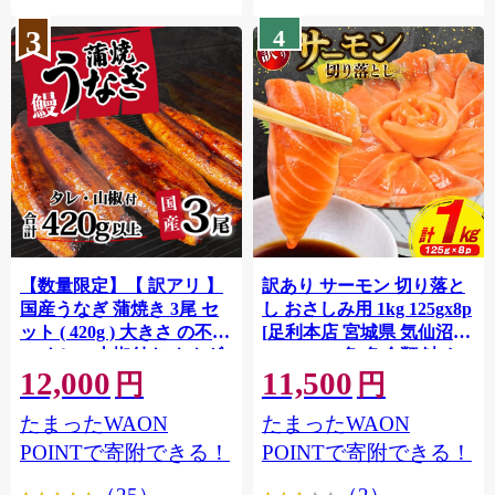
3
4
【数量限定】【 訳アリ 】
訳あり サーモン 切り落と
国産うなぎ 蒲焼き 3尾 セ
し おさしみ用 1kg 125gx8p
ット ( 420g ) 大きさ の不揃
[足利本店 宮城県 気仙沼市
い タレ・山椒付き ウナギ
20564313] 魚 魚介類 鮭 お
12,000
11,500
鰻 ふぞろい 不揃い うな重
刺し身 刺し身 刺身 生 生食
円
円
ひつまぶし 人気 茨城 八千
個包装 チリ銀鮭 銀鮭 海鮮
たまったWAON
たまったWAON
代町 ふるさと納税 冷凍
海鮮丼 魚介
[SF951ya]
POINTで寄附できる！
POINTで寄附できる！