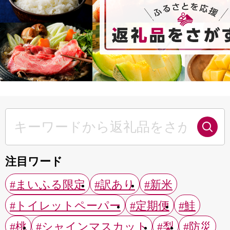
注目ワード
#まいふる限定
#訳あり
#新米
#トイレットペーパー
#定期便
#鮭
#桃
#シャインマスカット
#梨
#防災