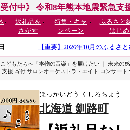
受付中》 令和8年熊本地震緊急支
体
返礼品を
特集・
キャ
ふるさと
さがす
ンペーン
はじめ
9日
【重要】2026年10月のふる
どもたちへ「本物の音楽」を届けたい ｜ 未来の感性を育
育 支援 寄付 サロンオーケストラ・エイト コンサート
ほっかいどう くしろちょう
北海道 釧路町