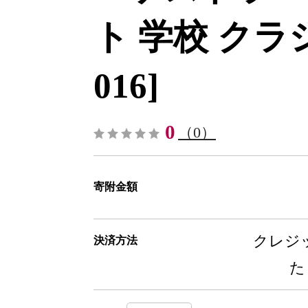
ト 学校 クラシッ
016]
0
（0）
寄附金額
クレジッ
決済方法
た