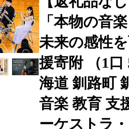
【返礼品なし
「本物の音楽
未来の感性を
援寄附 （1口 5
海道 釧路町 
音楽 教育 支
ーケストラ・