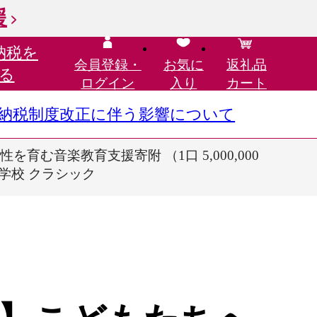
援
納税を
会員登録・
お気に
返礼品
る
ログイン
入り
カート
さと納税制度改正に伴う影響について
む音楽教育支援寄附 （1口 5,000,000
 学校 クラシック