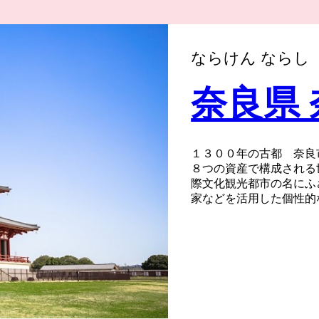
ならけん ならし
奈良県
１３００年の古都 奈良
８つの資産で構成される
際文化観光都市の名にふ
家などを活用した個性的
しても注目を浴びるほか
１２位（２０２２年）と
を生かしたまちづくりを