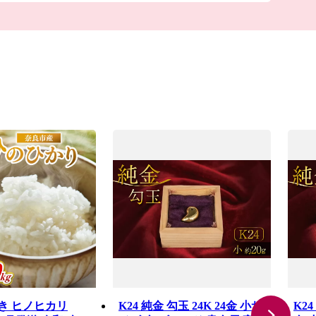
づき ヒノヒカリ
K24 純金 勾玉 24K 24金 小サ
K24