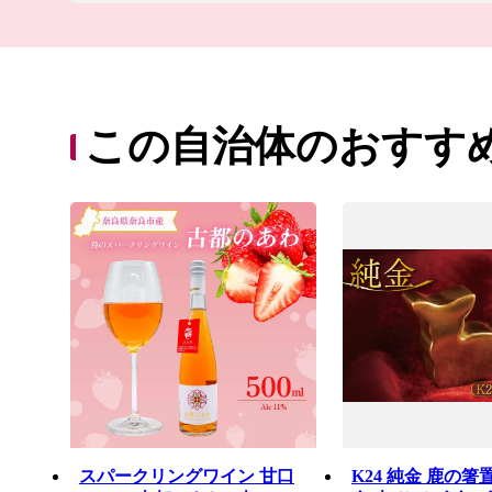
この自治体のおすす
スパークリングワイン 甘口
K24 純金 鹿の箸置き