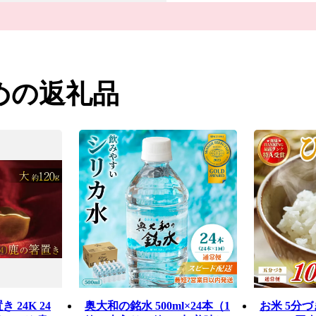
めの返礼品
 24K 24
奥大和の銘水 500ml×24本（1
お米 5分