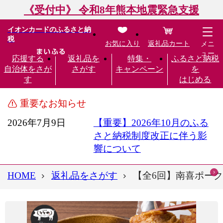
《受付中》 令和8年熊本地震緊急支援
イオンカードのふるさと納
税
お気に入り
返礼品カート
メニ
ュー
応援する
返礼品を
特集・
ふるさと納税
自治体をさが
さがす
キャンペーン
を
す
はじめる
重要なお知らせ
2026年7月9日
【重要】2026年10月のふる
さと納税制度改正に伴う影
響について
HOME
返礼品をさがす
【全6回】南喜ポーク熟