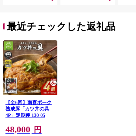
最近チェックした返礼品
【全6回】南喜ポーク
熟成豚「カツ丼の具
4P」定期便 130-05
48,000
円