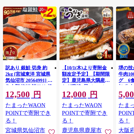
訳あり 銀鮭 切身 約
【10/1(木)より寄附金
堺の技
2kg [宮城東洋 宮城県
額改定予定】【期間限
牛肉1
気仙沼市 20564991] 鮭
定】鹿児島県大隅産う
グ 6
魚介類 海鮮 訳アリ 規
なぎ蒲焼4尾（400g）
加 牛
12,500
12,000
5,0
格外 不揃い さけ サケ
ット 6
円
円
鮭切身 シャケ 切り身
メ 温
たまったWAON
たまったWAON
たまっ
冷凍 家庭用 おかず 弁
菜 簡
当 支援 サーモン 銀鮭
すめ 
POINTで寄附でき
POINTで寄附でき
POI
切り身 魚 わけあり
取り寄
る！
る！
る！
料 ふ
宮城県気仙沼市
鹿児島県鹿屋市
大阪
堺市】