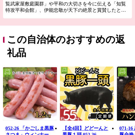
覧武家屋敷庭園群」や平和の大切さを今に伝える「知覧
特攻平和会館」、伊能忠敬が天下の絶景と賞賛したと伝
わる「番所鼻自然公園」、国の伝統的工芸品に指定され
ている「川辺仏壇」などで知られています。
南九州市には、市町村別日本一の生産量を誇る「知覧
茶」や「さつまいも」などの農産物のほか、鹿児島黒
この自治体のおすすめの返
牛・黒豚をはじめ、鶏卵などの畜産物、それらの加工品
が数多くあります。
礼品
南九州市自慢の特産品を、ふるさと納税でぜひお楽しみ
ください。
■南九州市ふるさと納税品の不適正表示についてのお詫び
とご報告
本市へのふるさと納税のお礼として取り扱っていた「有
限会社水迫畜産」の牛肉の返礼品について、不適切な表
示があったことが確認されました。
寄附者の皆様には、ご心配とご迷惑をおかけしましたこ
とを、深くお詫び申し上げます。
本市では、直ちに当該事業者の返礼品に係る寄附の受付
を停止いたしました。
052-26 「かごしま黒豚
【全4回】どどーんと
071-
また、既に寄附をいただき未発送の当該事業者の返礼品
さつま」ウィンナー
黒豚１頭 052-36
豚合挽