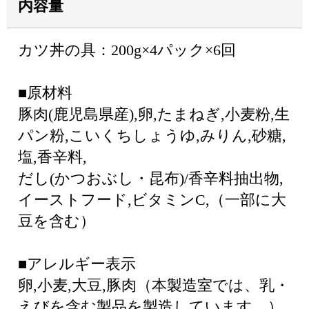
内容量
カツ丼の具：200g×4パック×6回
■原材料
豚肉(鹿児島県産),卵,たまねぎ,小麦粉,生
パン粉,こいくちしょうゆ,みりん,砂糖,
塩,香辛料,
だし(かつおぶし・昆布)/香辛料抽出物,
イーストフード,ビタミンC,（一部に大
豆を含む）
■アレルギー表示
卵,小麦,大豆,豚肉（本製造室では、乳・
えびを含む製品を製造しています。）