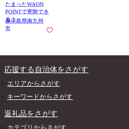
たまったWAON
POINTで寄附でき
る！
鹿児島県南九州
市
応援する自治体をさがす
エリアからさがす
キーワードからさがす
返礼品をさがす
カテゴリからさがす