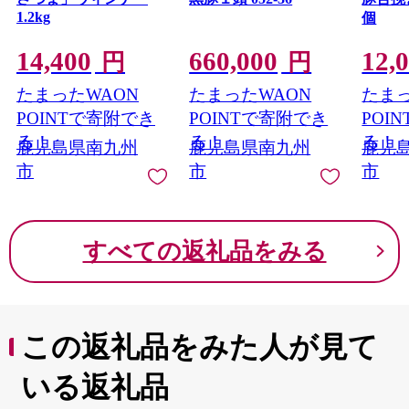
について発送を見合わせておりますので、今後、個別に
1.2kg
個
ご連絡をさせていただきます。
速やかに調査を進め、当該事業者をお選びいただいた寄
14,400
660,000
12,
円
円
附者の皆様には、誠意を持って真摯に対応させていただ
く所存です。
たまったWAON
たまったWAON
たまっ
何卒ご理解賜りますようお願い申し上げます。
POINTで寄附でき
POINTで寄附でき
POI
る！
る！
る！
鹿児島県南九州
鹿児島県南九州
鹿児
市
市
市
すべての返礼品をみる
この返礼品をみた人が見て
いる返礼品