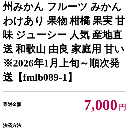
州みかん フルーツ みかん
わけあり 果物 柑橘 果実 甘
味 ジューシー 人気 産地直
送 和歌山 由良 家庭用 甘い
※2026年1月上旬～順次発
送【fmlb089-1】
7,000
寄附金額
円
決済方法