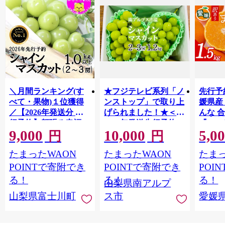
＼月間ランキング(す
★フジテレビ系列「ノ
先行予
べて・果物)１位獲得
ンストップ」で取り上
媛県産
／【2026年発送分 先
げられました！★＜
んな 合
行予約】頬張る幸福
2026年発送先行予約＞
『202
9,000
10,000
5,0
感 〜緑の宝石・ シ
南アルプス市産シャイ
出荷予
円
円
ャインマスカット 〜
ンマスカット1.2kg以
ご自宅
たまったWAON
たまったWAON
たまっ
１ｋｇ以上（２〜３
上（2～3房） クール
マドン
房） フルーツ 山梨県
便発送 ALPAG007
あり 
POINTで寄附でき
POINTで寄附でき
POI
産 果物 くだもの シャ
ツ 高級
る！
る！
る！
山梨県南アルプ
イン マスカット ぶど
産地直
山梨県富士川町
ス市
愛媛
う ブドウ 葡萄 大粒 種
レンジ
なし 先行予約 富士川
県 西
町 10000円 一万円