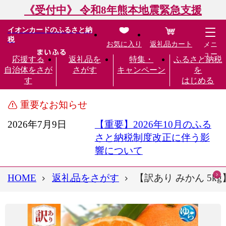
《受付中》 令和8年熊本地震緊急支援
イオンカードのふるさと納
税
お気に入り
返礼品カート
メニ
ュー
応援する
返礼品を
特集・
ふるさと納税
自治体をさが
さがす
キャンペーン
を
す
はじめる
重要なお知らせ
2026年7月9日
【重要】2026年10月のふる
さと納税制度改正に伴う影
響について
HOME
返礼品をさがす
【訳あり みかん 5kg