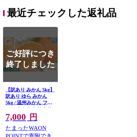
9000円 九千円
最近チェックした返礼品
ご好評につき
終了しました
【訳あり みかん 5kg】
訳あり ゆら みかん
5kg / 温州みかん フル
ーツ みかん わけあり
7,000
果物 柑橘 果実 甘味 ジ
円
ューシー 人気 産地直
たまったWAON
送 和歌山 由良 家庭用
甘い ※2026年1月上旬
POINTで寄附でき