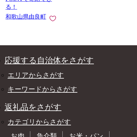
～順次発送【fmlb089-
る！
1】
和歌山県由良町
応援する自治体をさがす
エリアからさがす
キーワードからさがす
返礼品をさがす
カテゴリからさがす
お肉
魚介類
お米・パン