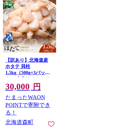
【訳あり】北海道産
ホタテ 貝柱
1.5kg（500g×3パッ
ク） 小分け フレーク
30,000
刺身用 冷凍 ＜海鮮問
円
屋 株式会社 瑞宝＞
たまったWAON
小分け 森町 ほたて 帆
立 ホタテ 海産物 魚貝
POINTで寄附でき
類 おつまみ 海鮮丼 魚
る！
介類 貝柱 ふるさと納
北海道森町
税 北海道 訳あり mr1-
1184