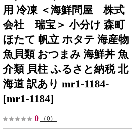
用 冷凍 ＜海鮮問屋 株式
会社 瑞宝＞ 小分け 森町
ほたて 帆立 ホタテ 海産物
魚貝類 おつまみ 海鮮丼 魚
介類 貝柱 ふるさと納税 北
海道 訳あり mr1-1184-
[mr1-1184]
0
（0）