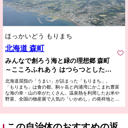
ほっかいどう もりまち
北海道 森町
みんなで創ろう海と緑の理想郷 森町
～こころふれあう はつらつとした爽
やかなまち～
北海道屈指の「うまい」が詰まった「もりまち」。
「もりまち」は食の都。駒ヶ岳と内浦湾にかこまれ豊富
な海の幸・山の幸がたくさん。温泉熱を利用したお米や
野菜、全国の物産展で人気の「いかめし」の発祥地とし
て知られています。
古くから文化や歴史の交流点としても知られ、国内最大
級の縄文時代の環状列石（ストーンサークル）や、幕
末、箱館戦争時に榎本武揚や土方歳三が上陸した地、北
この自治体のおすすめの返