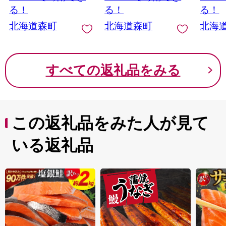
ふるさと納税 北海道
る！
る！
る！
訳あり mr1-1183
北海道森町
北海道森町
北海
すべての返礼品をみる
この返礼品をみた人が見て
いる返礼品