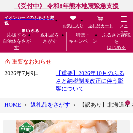
《受付中》 令和8年熊本地震緊急支援
イオンカードのふるさと納
税
お気に入り
返礼品カート
メニ
ュー
応援する
返礼品を
特集・
ふるさと納税
自治体をさが
さがす
キャンペーン
を
す
はじめる
重要なお知らせ
2026年7月9日
【重要】2026年10月のふる
さと納税制度改正に伴う影
響について
HOME
返礼品をさがす
【訳あり】北海道産 ホ