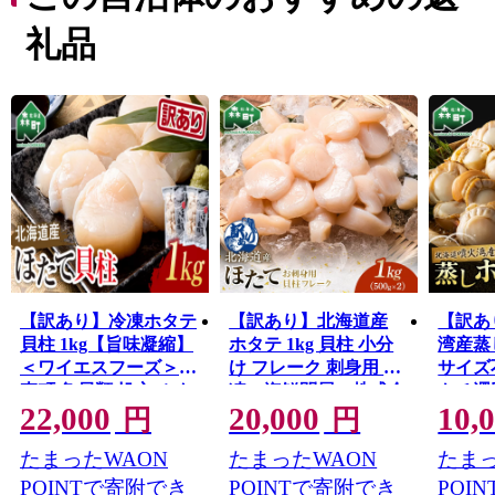
海道開拓の要であった「札幌本道」の海上路桟橋跡地な
どの、貴重な史跡が多く点在し、また桜の名所として
礼品
1,000本以上の桜が咲き誇る、食・桜・歴史を間近に感じ
ることが出来る街です。
【訳あり】冷凍ホタテ
【訳あり】北海道産
【訳あ
貝柱 1kg【旨味凝縮】
ホタテ 1kg 貝柱 小分
湾産蒸し
＜ワイエスフーズ＞
け フレーク 刺身用 冷
サイズ
森町 魚貝類 帆立 ホタ
凍＜海鮮問屋 株式会
キチ澤
22,000
20,000
10,
テ ほたて 魚介類 貝 ふ
社 瑞宝＞ 小分け 森
ほたて
円
円
るさと納税 北海道
町 ほたて 帆立 ホタテ
産物 
たまったWAON
たまったWAON
たまっ
mr1-1157
海産物 魚貝類 おつま
納税 北海
み 海鮮丼 魚介類 貝柱
POINTで寄附でき
POINTで寄附でき
POI