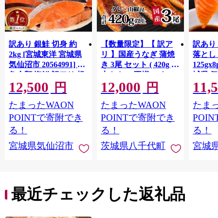
訳あり 銀鮭 切身 約
【数量限定】【 訳ア
訳あり
2kg [宮城東洋 宮城県
リ 】国産うなぎ 蒲焼
落とし 
気仙沼市 20564991] 鮭
き 3尾 セット ( 420g )
125gx
魚介類 海鮮 訳アリ 規
大きさ の不揃い タ
城県 
12,500
12,000
11,
格外 不揃い さけ サケ
レ・山椒付き ウナギ
20564
円
円
鮭切身 シャケ 切り身
鰻 ふぞろい 不揃い う
お刺し
たまったWAON
たまったWAON
たまっ
冷凍 家庭用 おかず 弁
な重 ひつまぶし 人気
生 生
当 支援 サーモン 銀鮭
茨城 八千代町 ふるさ
鮭 銀鮭
POINTで寄附でき
POINTで寄附でき
POI
切り身 魚 わけあり
と納税 冷凍 [SF951ya]
介
る！
る！
る！
宮城県気仙沼市
茨城県八千代町
宮城
最近チェックした返礼品