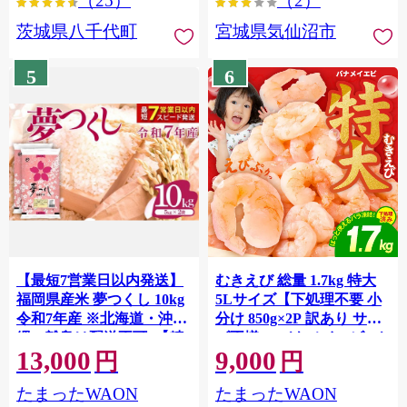
（25）
（2）
茨城県八千代町
宮城県気仙沼市
5
6
【最短7営業日以内発送】
むきえび 総量 1.7kg 特大
福岡県産米 夢つくし 10kg
5Lサイズ【下処理不要 小
令和7年産 ※北海道・沖
分け 850g×2P 訳あり サイ
縄・離島は配送不可 |【精
ズ不揃い バナメイエビ バ
13,000
9,000
米 単一米 単一原料米 7年
ラ凍結】 G4142
円
円
産 国産 お米 ブランド米
たまったWAON
たまったWAON
5kg × 2 ゆめつくし】