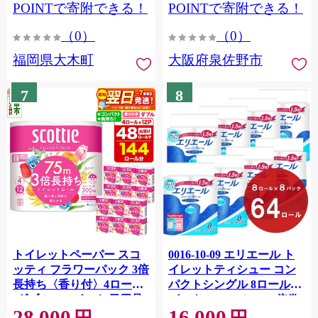
CY009_01
POINTで寄附できる！
POINTで寄附できる！
（0）
（0）
福岡県大木町
大阪府泉佐野市
7
8
トイレットペーパー スコ
0016-10-09 エリエール ト
ッティ フラワーパック 3倍
イレットティシュー コン
長持ち〈香り付〉4ロール
パクトシングル 8ロール×8
(ダブル)×12パック 日用品
パック 64ロール 1.5倍巻
28,000
16,000
最短翌日発送 [スコッティ
82.5m トイレットペーパー