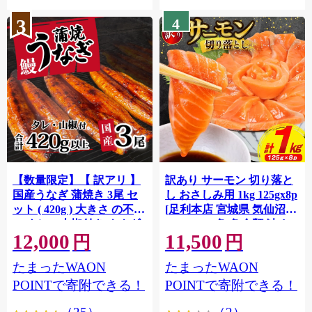
3
4
【数量限定】【 訳アリ 】
訳あり サーモン 切り落と
国産うなぎ 蒲焼き 3尾 セ
し おさしみ用 1kg 125gx8p
ット ( 420g ) 大きさ の不揃
[足利本店 宮城県 気仙沼市
い タレ・山椒付き ウナギ
20564313] 魚 魚介類 鮭 お
12,000
11,500
鰻 ふぞろい 不揃い うな重
刺し身 刺し身 刺身 生 生食
円
円
ひつまぶし 人気 茨城 八千
個包装 チリ銀鮭 銀鮭 海鮮
たまったWAON
たまったWAON
代町 ふるさと納税 冷凍
海鮮丼 魚介
[SF951ya]
POINTで寄附できる！
POINTで寄附できる！