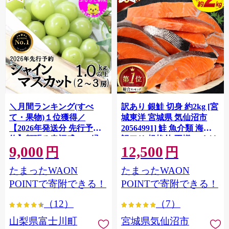
＼月間ランキング(すべ
訳あり 銀鮭 切身 約2kg [宮
て・果物)１位獲得／
城東洋 宮城県 気仙沼市
【2026年発送分 先行予
20564991] 鮭 魚介類 海鮮
約】頬張る幸福感 〜緑の
訳アリ 規格外 不揃い さけ
9,000
12,500
宝石・ シャインマスカッ
サケ 鮭切身 シャケ 切り身
円
円
ト 〜 １ｋｇ以上（２〜３
冷凍 家庭用 おかず 弁当 支
たまったWAON
たまったWAON
房） フルーツ 山梨県産 果
援 サーモン 銀鮭切り身 魚
物 くだもの シャイン マス
わけあり
POINTで寄附できる！
POINTで寄附できる！
カット ぶどう ブドウ 葡萄
（12）
（7）
大粒 種なし 先行予約 富士
川町 10000円 一万円 9000
山梨県富士川町
宮城県気仙沼市
円 九千円