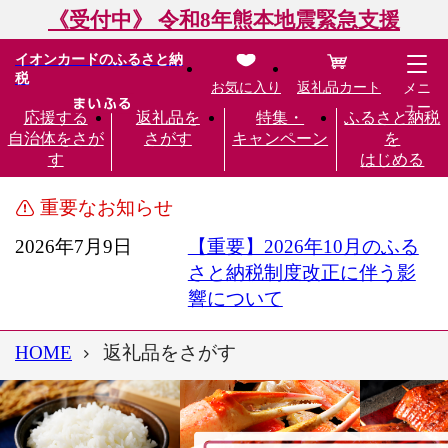
《受付中》 令和8年熊本地震緊急支援
イオンカードのふるさと納
税
お気に入り
返礼品カート
メニ
ュー
応援する
返礼品を
特集・
ふるさと納税
自治体をさが
さがす
キャンペーン
を
す
はじめる
重要なお知らせ
2026年7月9日
【重要】2026年10月のふる
さと納税制度改正に伴う影
響について
HOME
返礼品をさがす