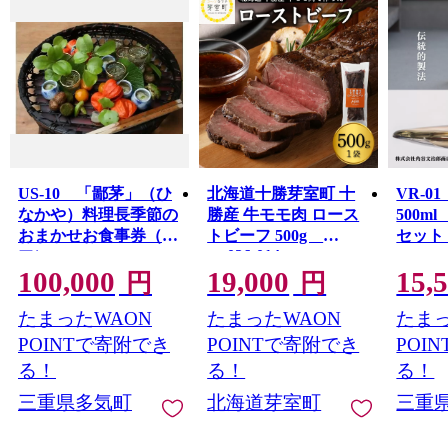
US-10 「鄙茅」（ひ
北海道十勝芽室町 十
VR-0
なかや）料理長季節の
勝産 牛モモ肉 ロース
500m
おまかせお食事券（ペ
トビーフ 500g
セッ
me026-014c
ア）
100,000
19,000
15,
円
円
たまったWAON
たまったWAON
たまっ
POINTで寄附でき
POINTで寄附でき
POI
る！
る！
る！
三重県多気町
北海道芽室町
三重