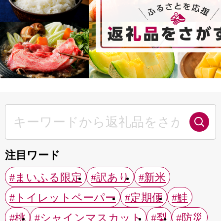
注目ワード
#まいふる限定
#訳あり
#新米
#トイレットペーパー
#定期便
#鮭
#桃
#シャインマスカット
#梨
#防災