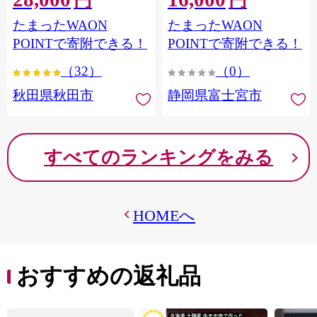
円
円
フラワーパック トイレッ
シングル パルプ100％ 香り
たまったWAON
たまったWAON
トペーパー 日本製紙クレ
つき 日用品 消耗品 備蓄
シア] 秋田県秋田市
POINTで寄附できる！
POINTで寄附できる！
（32）
（0）
秋田県秋田市
静岡県富士宮市
すべてのランキングをみる
HOMEへ
おすすめの返礼品