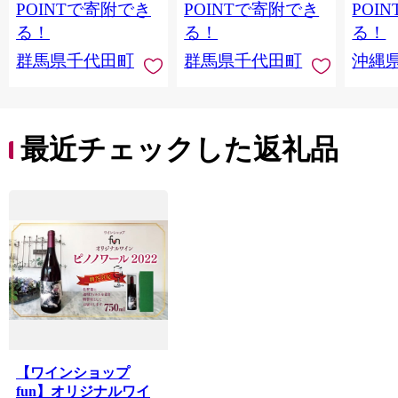
麦芽3
POINTで寄附でき
POINTで寄附でき
POI
化した
る！
る！
る！
すめ 
群馬県千代田町
群馬県千代田町
沖縄
重瀬【
最近チェックした返礼品
【ワインショップ
fun】オリジナルワイ