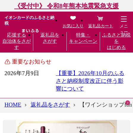
《受付中》 令和8年熊本地震緊急支援
イオンカードのふるさと納
税
お気に入り
返礼品カート
メニ
ュー
応援する
返礼品を
特集・
ふるさと納税
自治体をさが
さがす
キャンペーン
を
す
はじめる
重要なお知らせ
2026年7月9日
【重要】2026年10月のふる
さと納税制度改正に伴う影
響について
HOME
返礼品をさがす
【ワインショップfun