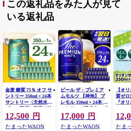
この返礼品をみた人が見て
いる返礼品
金麦 糖質 75％ オフ サ
ビール ザ・プレミア
【オリ
ントリー 350ml × 24本
ムモルツ 【神泡】 プ
質ゼロ
サントリー〈天然水の
レモル 350ml × 24本 サ
『オリ
ビール工場〉群馬※沖
ントリー〈天然水のビ
フ』(35
12,500
17,000
12,
縄・離島地域へのお届
ール工場〉群馬※沖
泡酒 
円
円
け不可
縄・離島地域へのお届
1ケー
たまったWAON
たまったWAON
たまっ
け不可
ロ ゼ