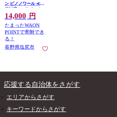
ン ピノノワール ≪贈
答対応≫ | ワイン わい
14,000
ん 赤ワイン 白ワイン
円
お酒 おさけ 酒 さけ ピ
たまったWAON
ノノワール オリジナ
ル 贈答用 贈り物 塩尻
POINTで寄附でき
市 長野県 信州
る！
長野県塩尻市
応援する自治体をさがす
エリアからさがす
キーワードからさがす