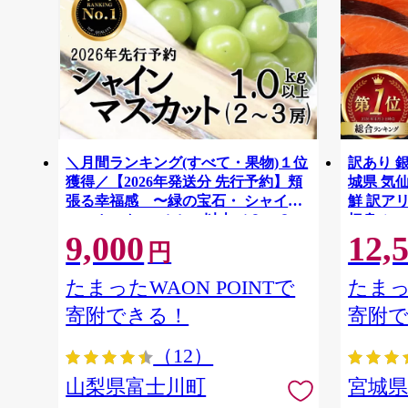
＼月間ランキング(すべて・果物)１位
訳あり 銀
獲得／【2026年発送分 先行予約】頬
城県 気仙沼
張る幸福感 〜緑の宝石・ シャイン
鮮 訳アリ
マスカット 〜 １ｋｇ以上（２〜３
切身 シャ
9,000
12,
房） フルーツ 山梨県産 果物 くだも
ず 弁当 
円
の シャイン マスカット ぶどう ブド
わけあり
ウ 葡萄 大粒 種なし 先行予約 富士川
たまったWAON POINTで
たまっ
町 10000円 一万円 9000円 九千円
寄附できる！
寄附
（12）
山梨県富士川町
宮城