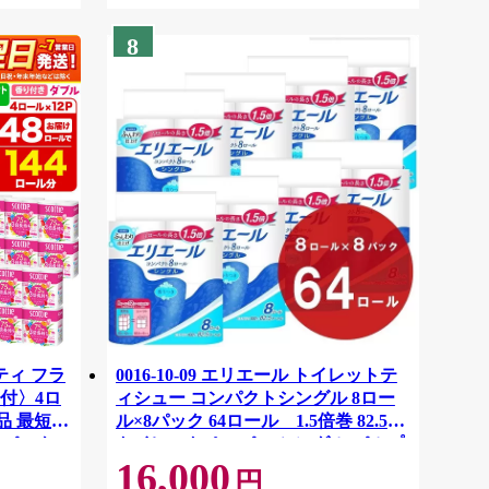
8
ティ フラ
0016-10-09 エリエール トイレットテ
付〉4ロ
ィシュー コンパクトシングル 8ロー
品 最短翌
ル×8パック 64ロール 1.5倍巻 82.5m
ーパック
トイレットペーパー シングル パルプ
16,000
紙クレシ
100％ 香りつき 日用品 消耗品 備蓄
円