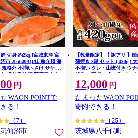
鮭 切身 約2kg [宮城東洋 宮
【数量限定】【 訳アリ 】
市 20564991] 鮭 魚介類 海
蒲焼き 3尾 セット ( 420g ) 
 規格外 不揃い さけ サケ 鮭
不揃い タレ・山椒付き ウナギ
ケ 切り身 冷凍 家庭用 おか
ぞろい 不揃い うな重 ひつま
500
12,000
支援 サーモン 銀鮭切り身 魚
気 茨城 八千代町 ふるさと納
円
円
[SF951ya]
たWAON POINTで
たまったWAON POI
できる！
寄附できる！
（7）
（25）
県気仙沼市
茨城県八千代町