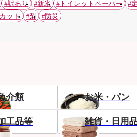
#訳あり
#新米
#トイレットペーパー
#
スカット
#梨
#防災
魚介類
お米・パン
加工品等
雑貨・日用