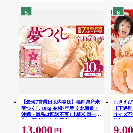
5
6
【最短7営業日以内発送】福岡県産米
むきえび 
夢つくし 10kg 令和7年産 ※北海道・
【下処理不
沖縄・離島は配送不可 |【精米 単一米
サイズ不
単一原料米 7年産 国産 お米 ブランド
結】 G41
13,000
9,0
米 5kg × 2 ゆめつくし】CY009_01
円