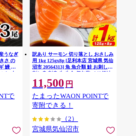
国産うなぎ
訳あり サーモン 切り落とし おさしみ
大きさ の
用 1kg 125gx8p [足利本店 宮城県 気仙
 鰻 ふ
沼市 20564313] 魚 魚介類 鮭 お刺し身
ぶし 人
刺し身 刺身 生 生食 個包装 チリ銀鮭
11,500
税 冷凍
銀鮭 海鮮 海鮮丼 魚介
円
NTで
たまったWAON POINTで
寄附できる！
（2）
宮城県気仙沼市