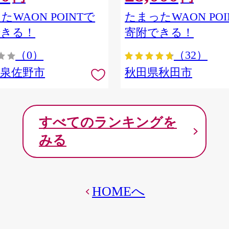
ア] 秋田県秋田市
たWAON POINTで
たまったWAON POI
できる！
寄附できる！
（0）
（32）
府泉佐野市
秋田県秋田市
すべてのランキングを
みる
HOMEへ