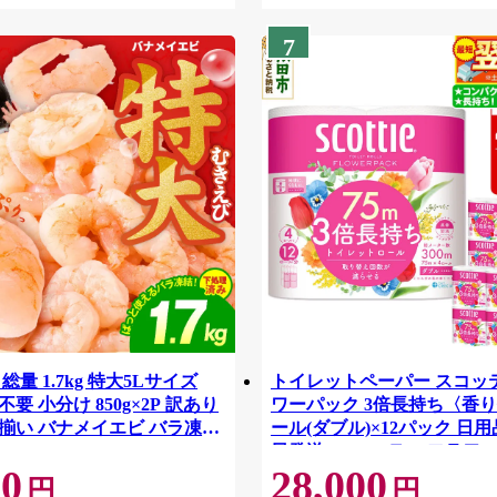
7
総量 1.7kg 特大5Lサイズ
トイレットペーパー スコッ
要 小分け 850g×2P 訳あり
ワーパック 3倍長持ち〈香り
揃い バナメイエビ バラ凍
ール(ダブル)×12パック 日用
42
日発送 [スコッティ フラワ
00
28,000
トイレットペーパー 日本製
円
円