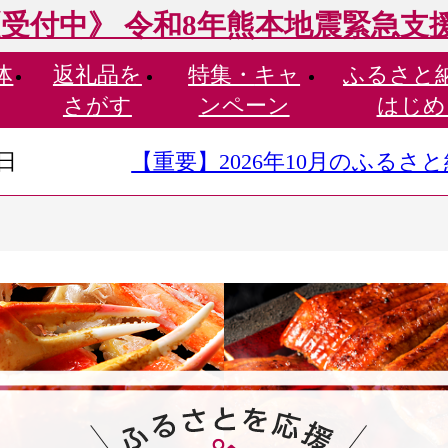
受付中》 令和8年熊本地震緊急支
体
返礼品を
特集・
キャ
ふるさと
さがす
ンペーン
はじめ
9日
【重要】2026年10月のふる