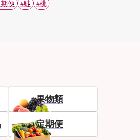
定期便
#鮭
#桃
果物類
品
定期便