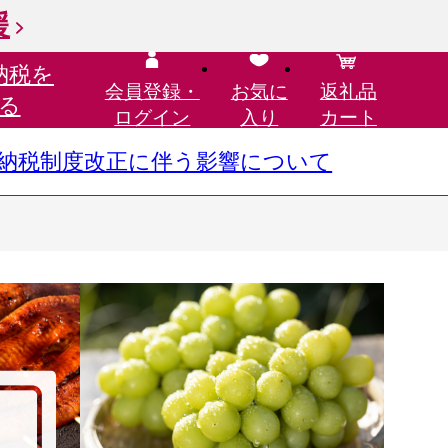
援
納税を
会員登録・
お気に
返礼品
る
ログイン
入り
カート
さと納税制度改正に伴う影響について