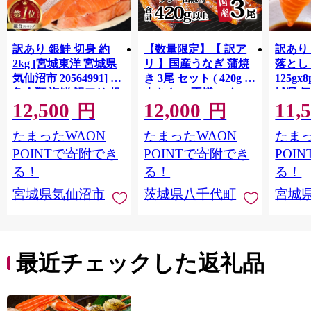
訳あり 銀鮭 切身 約
【数量限定】【 訳ア
訳あり
2kg [宮城東洋 宮城県
リ 】国産うなぎ 蒲焼
落とし 
気仙沼市 20564991] 鮭
き 3尾 セット ( 420g )
125gx
魚介類 海鮮 訳アリ 規
大きさ の不揃い タ
城県 
12,500
12,000
11,
格外 不揃い さけ サケ
レ・山椒付き ウナギ
20564
円
円
鮭切身 シャケ 切り身
鰻 ふぞろい 不揃い う
お刺し
たまったWAON
たまったWAON
たまっ
冷凍 家庭用 おかず 弁
な重 ひつまぶし 人気
生 生
当 支援 サーモン 銀鮭
茨城 八千代町 ふるさ
鮭 銀鮭
POINTで寄附でき
POINTで寄附でき
POI
切り身 魚 わけあり
と納税 冷凍 [SF951ya]
介
る！
る！
る！
宮城県気仙沼市
茨城県八千代町
宮城
最近チェックした返礼品