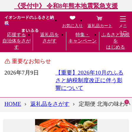
《受付中》 令和8年熊本地震緊急支援
イオンカードのふるさと納
税
お気に入り
返礼品カート
メニ
ュー
応援する
返礼品を
特集・
ふるさと納税
自治体をさが
さがす
キャンペーン
を
す
はじめる
重要なお知らせ
2026年7月9日
【重要】2026年10月のふる
さと納税制度改正に伴う影
響について
HOME
返礼品をさがす
定期便 北海の味わい 