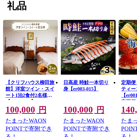
まちの大部分が太平洋に面し、沖合で暖流と寒流がぶつ
礼品
かることから、鮭や毛がに、日高昆布などの漁が盛んに
行われており、年間を通して豊富な魚種が獲れる道内で
も有数の漁場です。
皆様には、ふるさと納税制度を通じて、えりも町の魅力
をさらに知っていただければ幸いです。
是非、自慢の特産品をご堪能いただくとともに、えりも
町へのお越しを心よりお待ちしております。
【クリフハウス柳田旅
日高産 時鮭一本切り
定期便
館】洋室ツイン・スイ
身【er003-015】
ティー
ート1泊2食付2名様
【er00
【er006-002】
定期便
100,000
100,000
140
鮮 魚介
円
円
ら 数の
たまったWAON
たまったWAON
たまっ
がに 
ししゃ
POINTで寄附でき
POINTで寄附でき
POI
魚卵 
る！
る！
る！