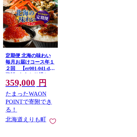
定期便 北海の味わい
毎月お届けコース年１
２回 【er001-041-d】
海鮮 / たらちり鍋セッ
359,000
ト 毛がに 松前漬 数の
円
子 紅鮭 たらこ ずわい
たまったWAON
がに ボイル済み 時
鮭 灯台つぶ つぶ貝
POINTで寄附でき
鮭切身 いくら 醤油漬
る！
ししゃも 刺身用 海鮮
北海道えりも町
定期便 魚介 北海道 え
りも町