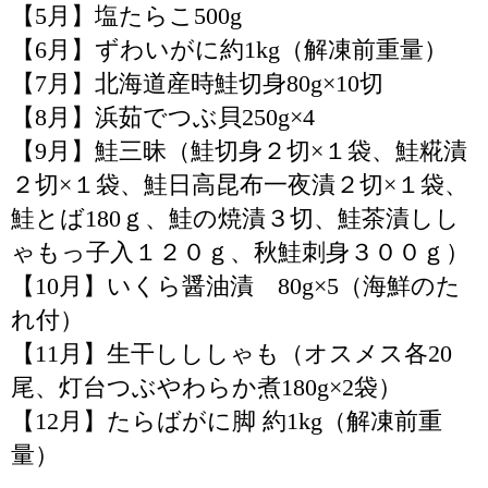
【5月】塩たらこ500g
【6月】ずわいがに約1kg（解凍前重量）
【7月】北海道産時鮭切身80g×10切
【8月】浜茹でつぶ貝250g×4
【9月】鮭三昧（鮭切身２切×１袋、鮭糀漬
２切×１袋、鮭日高昆布一夜漬２切×１袋、
鮭とば180ｇ、鮭の焼漬３切、鮭茶漬しし
ゃもっ子入１２０ｇ、秋鮭刺身３００ｇ）
【10月】いくら醤油漬 80g×5（海鮮のた
れ付）
【11月】生干しししゃも（オスメス各20
尾、灯台つぶやわらか煮180g×2袋）
【12月】たらばがに脚 約1kg（解凍前重
量）