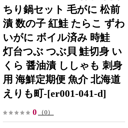
ちり鍋セット 毛がに 松前
漬 数の子 紅鮭 たらこ ずわ
いがに ボイル済み 時鮭
灯台つぶ つぶ貝 鮭切身 い
くら 醤油漬 ししゃも 刺身
用 海鮮定期便 魚介 北海道
えりも町-[er001-041-d]
0
（0）