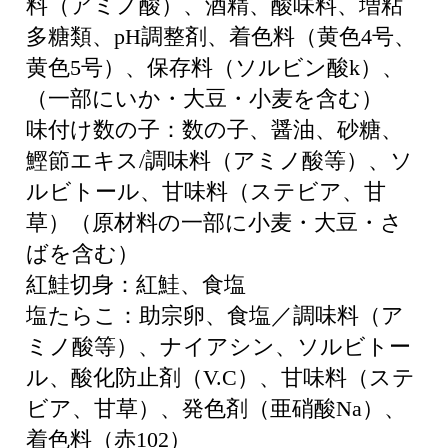
料（アミノ酸）、酒精、酸味料、増粘
多糖類、pH調整剤、着色料（黄色4号、
黄色5号）、保存料（ソルビン酸k）、
（一部にいか・大豆・小麦を含む）
味付け数の子：数の子、醤油、砂糖、
鰹節エキス/調味料（アミノ酸等）、ソ
ルビトール、甘味料（ステビア、甘
草）（原材料の一部に小麦・大豆・さ
ばを含む）
紅鮭切身：紅鮭、食塩
塩たらこ：助宗卵、食塩／調味料（ア
ミノ酸等）、ナイアシン、ソルビトー
ル、酸化防止剤（V.C）、甘味料（ステ
ビア、甘草）、発色剤（亜硝酸Na）、
着色料（赤102）