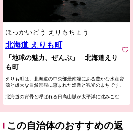
ほっかいどう えりもちょう
北海道 えりも町
「地球の魅力、ぜんぶ」 北海道えり
も町
えりも町は、北海道の中央部最南端にある豊かな水産資
源と雄大な自然景観に恵まれた漁業と観光のまちです。
北海道の背骨と呼ばれる日高山脈が太平洋に沈みこむ風
光明媚な「襟裳岬」をはじめ、お土産の定番「白い恋
人」で有名なハートの形をした湖「豊似湖」や江戸時代
末期に拓かれた官製道路「猿留山道」など数々の観光地
を有しています。
この自治体のおすすめの返