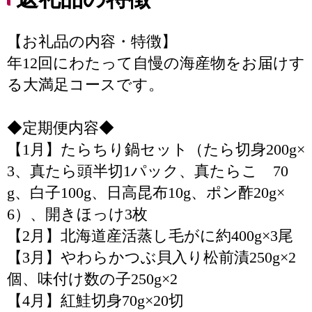
【お礼品の内容・特徴】
年12回にわたって自慢の海産物をお届けす
る大満足コースです。
◆定期便内容◆
【1月】たらちり鍋セット（たら切身200g×
3、真たら頭半切1パック、真たらこ 70
g、白子100g、日高昆布10g、ポン酢20g×
6）、開きほっけ3枚
【2月】北海道産活蒸し毛がに約400g×3尾
【3月】やわらかつぶ貝入り松前漬250g×2
個、味付け数の子250g×2
【4月】紅鮭切身70g×20切