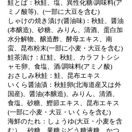
鮭とば：秋鮭、塩、異性化糖/調味料(ア
ミノ酸等)、(一部に大豆を含む)
しゃけの焼き漬け(醤油味)：秋鮭、醤油
(本醸造)、砂糖、みりん、清酒、蛋白加
水分解物、醸造酢、酵母エキス、南
蛮、昆布粉末(一部に小麦・大豆を含む)
鮭茶漬け：紅鮭、秋鮭、カラフトシシ
ャモ卵、食塩、酒/調味料(アミノ酸)
おさしみ秋鮭：鮭、昆布エキス
いくら醤油漬：秋鮭卵(北海道産又は外
国産)、醤油(本醸造)、みりん、清酒、
食塩、砂糖、鰹節エキス、昆布エキス
(一部に小麦・大豆・いくらを含む)
海鮮のたれ：しょうゆ(大豆・小麦を含
む）、砂糖、果糖ぶどう糖液糖、かつ