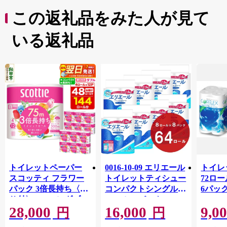
この返礼品をみた人が見て
いる返礼品
トイレットペーパー
0016-10-09 エリエール
トイレ
スコッティ フラワー
トイレットティシュー
72ロール
パック 3倍長持ち〈香
コンパクトシングル 8
6パック
り付〉4ロール(ダブ
ロール×8パック 64ロ
100m
28,000
16,000
9,0
ル)×12パック 日用品
ール 1.5倍巻 82.5m
FSC
円
円
最短翌日発送 [スコッ
トイレットペーパー
長巻タ