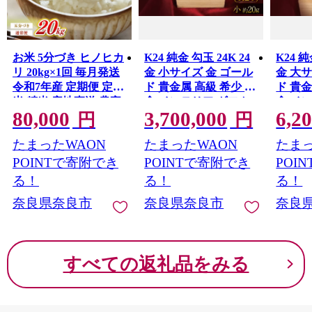
お米 5分づき ヒノヒカ
K24 純金 勾玉 24K 24
K24 純
リ 20kg×1回 毎月発送
金 小サイズ 金 ゴール
金 大
令和7年産 定期便 定期
ド 貴金属 高級 希少 記
ド 貴金
米 精米 産地直送 農家
念 インテリア ギフト
念 イ
80,000
3,700,000
6,2
直送 おむすび おにぎ
プレゼント 贈り物 贈
プレゼ
円
円
り こめ お弁当 ご飯 ご
答用 合同会社工藝舎
答用 
たまったWAON
たまったWAON
たまっ
はん ブランド米 奈良
奈良県 奈良市
奈良県
県 奈良市 なら 90-009
POINTで寄附でき
POINTで寄附でき
POI
る！
る！
る！
奈良県奈良市
奈良県奈良市
奈良
すべての返礼品をみる