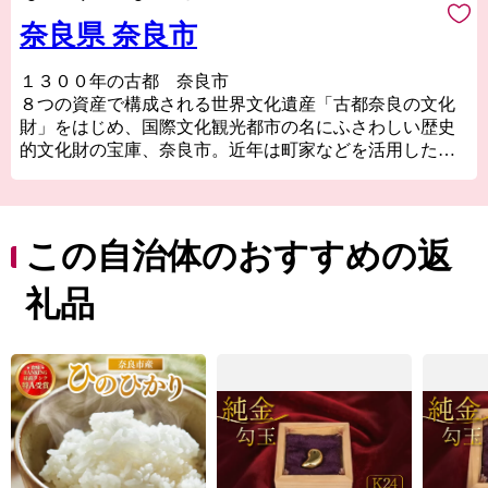
奈良県 奈良市
１３００年の古都 奈良市
８つの資産で構成される世界文化遺産「古都奈良の文化
財」をはじめ、国際文化観光都市の名にふさわしい歴史
的文化財の宝庫、奈良市。近年は町家などを活用した個
性的な店舗が増え、爆発的ヒットアニメの「聖地」とし
ても注目を浴びるほか、０～１４歳の転入超過数では関
西１位、全国で１２位（２０２２年）と、１３００年の
古都奈良はこれからも歴史と伝統を生かしたまちづくり
この自治体のおすすめの返
をすすめます。
礼品