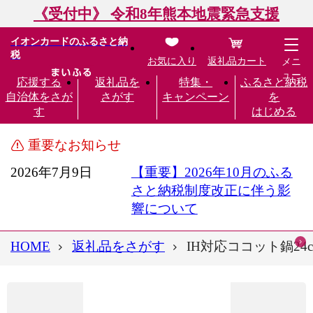
《受付中》 令和8年熊本地震緊急支援
イオンカードのふるさと納
税
お気に入り
返礼品カート
メニ
ュー
応援する
返礼品を
特集・
ふるさと納税
自治体をさが
さがす
キャンペーン
を
す
はじめる
重要なお知らせ
2026年7月9日
【重要】2026年10月のふる
さと納税制度改正に伴う影
響について
HOME
返礼品をさがす
IH対応ココット鍋24cm