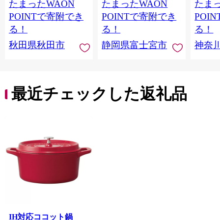
たまったWAON
たまったWAON
たまっ
ティ フラワーパック
シングル パルプ100％
100％
トイレットペーパー
香りつき 日用品 消耗
防災 
POINTで寄附でき
POINTで寄附でき
POI
日本製紙クレシア] 秋
品 備蓄
ペーパ
る！
る！
る！
田県秋田市
川県 
秋田県秋田市
静岡県富士宮市
神奈
トペー
活雑貨
れっと
ち 長
便利 
最近チェックした返礼品
コ ト
ー 人
IH対応ココット鍋