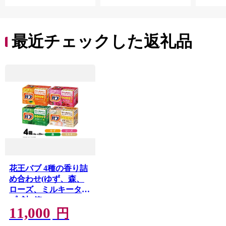
ージ タンパク質 艶 リ
タンパク質 艶 リペア
ペア ケア 補修 埼玉県
ケア 補修 セット ライ
久喜市 ファイントゥ
ン使い 埼玉県 久喜市
デイ
ファイントゥデイ
最近チェックした返礼品
花王バブ 4種の香り詰
め合わせ(ゆず、森、
ローズ、ミルキータイ
プ) 計4箱 SA2510
11,000
円