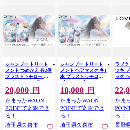
シャンプー トリート
シャンプー トリート
ラブクロ
メント つめかえ 各2個
メント ヘアマスク 各1
ツキ 
プラストゥモロー ブ
本 プラストゥモロー
ック 
ライト 400ml 4個セッ
ブライト 3本セット |
コーム
20,000
18,000
22,
ト | 美容 ヘアケア つ
美容 ヘアケア つめか
LOVE
円
円
めかえ 詰め替え ブリ
え 詰め替え ブリーチ
つや 
たまったWAON
たまったWAON
たまっ
ーチ 口コミ 香り リピ
口コミ 香り リピート
市[№565
ート ランキング ロン
ランキング ロング ス
POINTで寄附でき
POINTで寄附でき
POI
グ ストレート サラサ
トレート サラサラ 洗
る！
る！
る！
ラ 洗い上がり パサつ
い上がり パサつき カ
埼玉県久喜市
埼玉県久喜市
長野
き カラー 髪 保湿 ダメ
ラー 髪 保湿 ダメージ