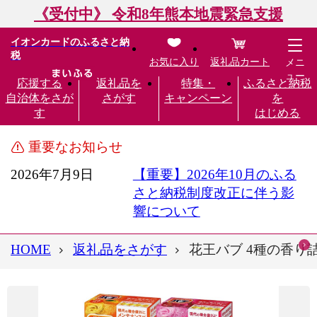
《受付中》 令和8年熊本地震緊急支援
イオンカードのふるさと納
税
お気に入り
返礼品カート
メニ
ュー
応援する
返礼品を
特集・
ふるさと納税
自治体をさが
さがす
キャンペーン
を
す
はじめる
重要なお知らせ
2026年7月9日
【重要】2026年10月のふる
さと納税制度改正に伴う影
響について
HOME
返礼品をさがす
花王バブ 4種の香り詰