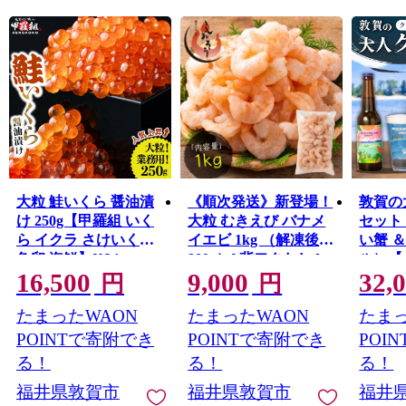
これが全て敦賀の魅力。
================================
敦賀の魅力発信サイトできました。
詳しくは、下記ページをご覧ください。
https://kuras-tsuruga.jp/
（上記URLをコピー＆ペーストしアドレスバーへ貼り付
けてご覧ください。）
■お問い合わせ先
大粒 鮭いくら 醤油漬
《順次発送》新登場！
敦賀の
福井県敦賀市ふるさと納税コールセンター
け 250g【甲羅組 いく
大粒 むきえび バナメ
セット
TEL：050-3090-1336
ら イクラ さけいくら
イエビ 1kg （解凍後
い蟹 
Mail：f.tsuruga@do-furusato.jp
魚卵 海鮮】[024-
800g）[ 背ワタなし ]
ル）【
受付時間 午前9時00分～午後5時45分 (土曜日・日曜
16,500
9,000
32,
a155_(20)]【敦賀市ふ
[053-a012_(20)]【敦賀
イガニ
円
円
日・祝日及び12月30日～1月3日を除く)
るさと納税】
市ふるさと納税】
ル ビ
たまったWAON
たまったWAON
たまっ
MIZU
■ワンストップ特例申請書および変更届出書送付先
お酒 
POINTで寄附でき
POINTで寄附でき
POI
〒584-8790 富田林市中野町東2 コーユービジネス内
メ お
る！
る！
る！
18202
ト 贈り物
福井県敦賀市ふるさと納税 ワンストップ特例申請書類受
【敦賀
福井県敦賀市
福井県敦賀市
福井
付係 宛