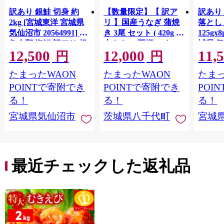
訳あり 銀鮭 切身 約
【数量限定】【 訳ア
訳あり
2kg [宮城東洋 宮城県
リ 】国産うなぎ 蒲焼
落とし 
気仙沼市 20564991] 鮭
き 3尾 セット ( 420g )
125gx
魚介類 海鮮 訳アリ 規
大きさ の不揃い タ
城県 
12,500
12,000
11,
格外 不揃い さけ サケ
レ・山椒付き ウナギ
20564
円
円
鮭切身 シャケ 切り身
鰻 ふぞろい 不揃い う
お刺し
たまったWAON
たまったWAON
たまっ
冷凍 家庭用 おかず 弁
な重 ひつまぶし 人気
生 生
当 支援 サーモン 銀鮭
茨城 八千代町 ふるさ
鮭 銀鮭
POINTで寄附でき
POINTで寄附でき
POI
切り身 魚 わけあり
と納税 冷凍 [SF951ya]
介
る！
る！
る！
宮城県気仙沼市
茨城県八千代町
宮城
最近チェックした返礼品