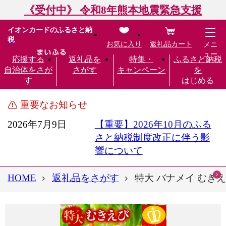
《受付中》 令和8年熊本地震緊急支援
イオンカードのふるさと納
税
お気に入り
返礼品カート
メニ
ュー
応援する
返礼品を
特集・
ふるさと納税
自治体をさが
さがす
キャンペーン
を
す
はじめる
重要なお知らせ
2026年7月9日
【重要】2026年10月のふる
さと納税制度改正に伴う影
響について
HOME
返礼品をさがす
特大 バナメイ むきえび