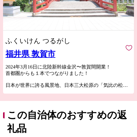
ふくいけん つるがし
福井県 敦賀市
2024年3月16日に北陸新幹線金沢〜敦賀間開業！
首都圏からも１本でつながりました！
日本が世界に誇る風景地、日本三大松原の「気比の松
原」やラムサール条約湿地「中池見湿地」。
100年以上の歴史を誇り鉄道ファンの聖地ともされてい
る、衣掛山のループ線や山中隧道をはじめとする鉄道遺
産群。
この自治体のおすすめの返
「越前がに」や「敦賀ふぐ」等豊富な海の幸。
日本最北限、甘さが自慢の「東浦みかん」。
礼品
”御食国”のルーツとして、食物の神・伊奢沙別神（いさ
さわけのみこと）が祀られている「氣比神宮」。