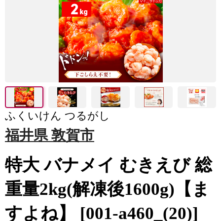
ふくいけん つるがし
福井県 敦賀市
特大 バナメイ むきえび 総
重量2kg(解凍後1600g)【ま
すよね】 [001-a460_(20)]