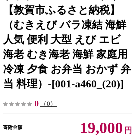
【敦賀市ふるさと納税】
（むきえび バラ凍結 海鮮
人気 便利 大型 えび エビ
海老 むき海老 海鮮 家庭用
冷凍 夕食 お弁当 おかず 弁
当 料理）-[001-a460_(20)]
0
（0）
19,000
寄附金額
円