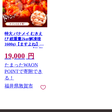
特大 バナメイ むきえ
び 総重量2kg(解凍後
1600g)【ますよね】
[001-a460_(20)]【敦賀
19,000
市ふるさと納税】（む
円
きえび バラ凍結 海鮮
たまったWAON
人気 便利 大型 えび エ
ビ 海老 むき海老 海鮮
POINTで寄附でき
家庭用 冷凍 夕食 お弁
る！
当 おかず 弁当 料理）
福井県敦賀市