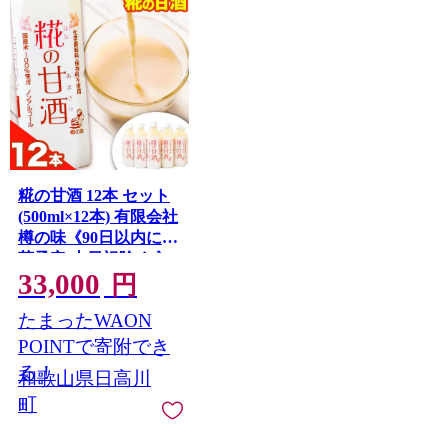
糀の甘酒 12本 セット
(500ml×12本) 有限会社
樽の味《90日以内に出
荷予定(土日祝除く)》
33,000
和歌山県 日高川町 送
円
料無料 甘酒 あまざけ
たまったWAON
麹 発酵食品 無加糖 無
添加 国産 ノンアルコ
POINTで寄附でき
ール こうじ菌
る！
和歌山県日高川
町