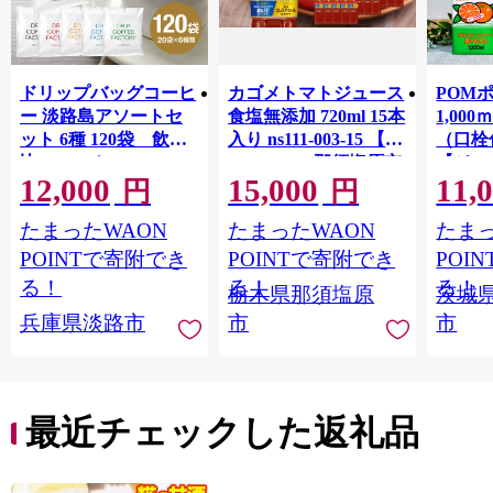
ドリップバッグコーヒ
カゴメトマトジュース
POM
ー 淡路島アソートセ
食塩無添加 720ml 15本
1,00
ット 6種 120袋 飲み
入り ns111-003-15 【
（口栓
比べ コーヒー
KAGOME 那須塩原市
【ジュ
12,000
15,000
11,
ギフト トマト 野菜 ジ
Ｍ 爽
円
円
ュース 飲料 ドリンク
ジ 果汁
たまったWAON
たまったWAON
たまっ
健康 GABA 血圧 コレ
ンス 
ステロール】
ンド 
POINTで寄附でき
POINTで寄附でき
POI
庫 ド
る！
る！
る！
栃木県那須塩原
茨城
入れし
兵庫県淡路市
市
市
アタイ
き フ
子ども
田市】
最近チェックした返礼品