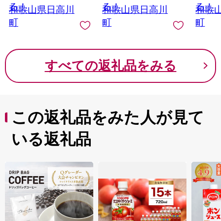
ンアルコール 国産 発
まみ にも最適！ 漬け
ギー特
る！
る！
る！
和歌山県日高川
和歌山県日高川
和歌
酵食品 産地直送
物 美味しい 漬物 おか
無添加
町
町
町
ず 紀州
すべての返礼品をみる
この返礼品をみた人が見て
いる返礼品