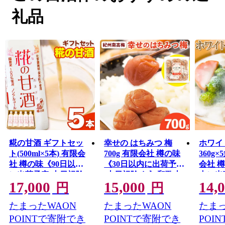
また、安珍清姫伝説で全国的にも有名な道成寺や、奇祭
礼品
で有名な丹生神社の笑い祭、寒川祭など有形・無形の貴
重な文化遺産が多くある一方、長さ日本一を誇る藤棚ロ
ード、宿泊を兼ね備えた温泉施設、キャンプ場、小コン
サート等が可能な文化施設やスポーツ施設もあり、様々
な体験ができます。
糀の甘酒 ギフトセッ
幸せの はちみつ 梅
ホワイ
ト(500ml×5本) 有限会
700g 有限会社 樽の味
360g
社 樽の味《90日以内
《30日以内に出荷予定
会社 
に出荷予定(土日祝除
(土日祝除く)》和歌山
内に出
17,000
15,000
14,
く)》和歌山県 日高川
県 日高川町 送料無料
除く)
円
円
町 送料無料 甘酒 あま
梅 梅干し はちみつ う
川町 
たまったWAON
たまったWAON
たまっ
ざけ 麹 プレゼント 贈
めぼし 蜂蜜 紀州 南高
トソー
り物 無加糖 無添加 ノ
梅 ごはんのお供 おつ
ルテン
POINTで寄附でき
POINTで寄附でき
POI