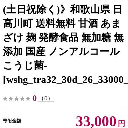
(土日祝除く)》和歌山県 日
高川町 送料無料 甘酒 あま
ざけ 麹 発酵食品 無加糖 無
添加 国産 ノンアルコール
こうじ菌-
[wshg_tra32_30d_26_33000_
0
（0）
33,000
寄附金額
円