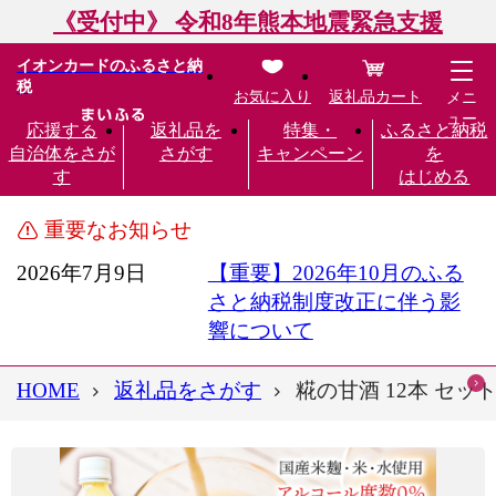
《受付中》 令和8年熊本地震緊急支援
イオンカードのふるさと納
税
お気に入り
返礼品カート
メニ
ュー
応援する
返礼品を
特集・
ふるさと納税
自治体をさが
さがす
キャンペーン
を
す
はじめる
重要なお知らせ
2026年7月9日
【重要】2026年10月のふる
さと納税制度改正に伴う影
響について
HOME
返礼品をさがす
糀の甘酒 12本 セッ