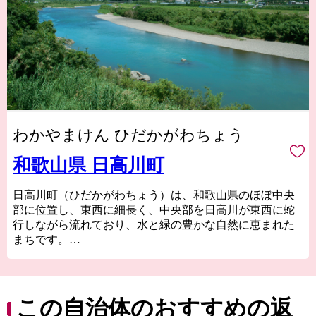
わかやまけん ひだかがわちょう
和歌山県 日高川町
日高川町（ひだかがわちょう）は、和歌山県のほぼ中央
部に位置し、東西に細長く、中央部を日高川が東西に蛇
行しながら流れており、水と緑の豊かな自然に恵まれた
まちです。
温暖な気候や日高川の豊かな水、広大な森林資源など特
有の自然条件を生かし、温州みかんなどのかんきつ類を
はじめ、ミニトマトやウスイエンドウなどの野菜類の農
産物や、生産量日本一を誇る紀州備長炭のほか、千両や
この自治体のおすすめの返
椎茸等の林産物も多く生産しています。